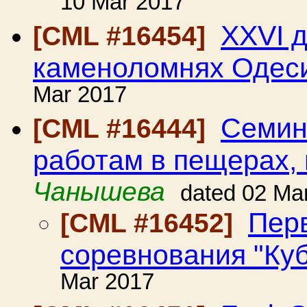
10 Mar 2017
XXVI д
[CML #16454]
каменоломнях Одес
Mar 2017
Семин
[CML #16444]
работам в пещерах,
Чанышева
dated 02 Ma
Пер
[CML #16452]
соревнования "Ку
Mar 2017