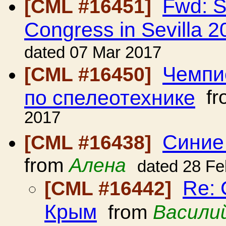
Fwd: S
[CML #16451]
Congress in Sevilla 2
dated 07 Mar 2017
Чемпи
[CML #16450]
по спелеотехнике
fr
2017
Синие
[CML #16438]
from
Алена
dated 28 Fe
Re:
[CML #16442]
Крым
from
Васили