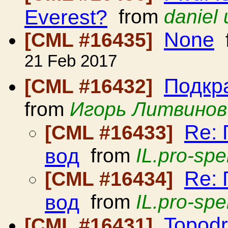
Everest?
from
daniel 
None
[CML #16435]
21 Feb 2017
Подкр
[CML #16432]
from
Игорь Литвинов
Re:
[CML #16433]
вод
from
IL.pro-spe
Re:
[CML #16434]
вод
from
IL.pro-spe
Topodr
[CML #16431]