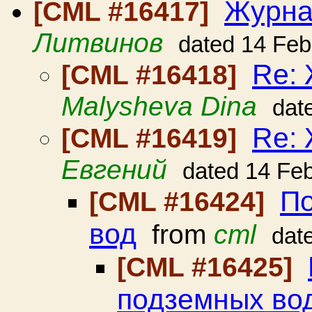
Журна
[CML #16417]
Литвинов
dated 14 Feb
Re:
[CML #16418]
Malysheva Dina
dat
Re:
[CML #16419]
Евгений
dated 14 Fe
П
[CML #16424]
вод
from
cml
dat
[CML #16425]
подземных во