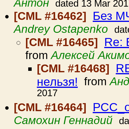
Антон
dated 13 Mar 201
Без М
[CML #16462]
Andrey Ostapenko
dat
Re: 
[CML #16465]
from
Алексей Аким
RE
[CML #16468]
нельзя!
from
Анд
2017
РСС_о
[CML #16464]
Самохин Геннадий
da