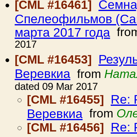
Семна
[CML #16461]
Спелеофильмов (Сан
марта 2017 года
fro
2017
Резуль
[CML #16453]
Веревкиа
from
Натал
dated 09 Mar 2017
Re: 
[CML #16455]
Веревкиа
from
Оле
Re: 
[CML #16456]