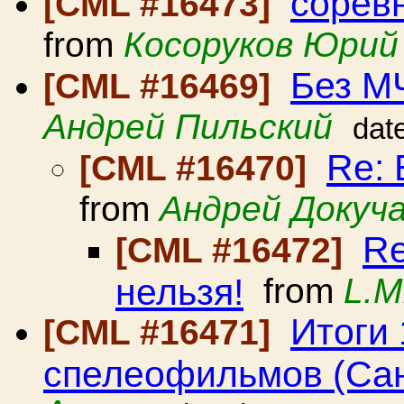
сорев
[CML #16473]
from
Косоруков Юрий
Без М
[CML #16469]
Андрей Пильский
dat
Re: 
[CML #16470]
from
Андрей Докуч
Re
[CML #16472]
нельзя!
from
L.M
Итоги 
[CML #16471]
спелеофильмов (Сан