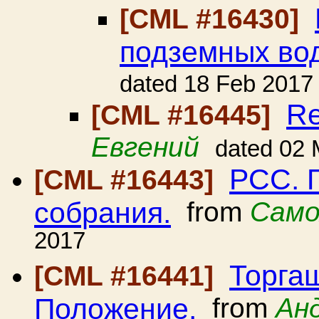
[CML #16430]
подземных во
dated 18 Feb 2017
Re
[CML #16445]
Евгений
dated 02 
РСС. 
[CML #16443]
собрания.
from
Само
2017
Торгаш
[CML #16441]
Положение.
from
Ан