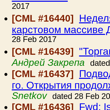
2017
Недел
[CML #16440]
карстовом массиве 
28 Feb 2017
"Торга
[CML #16439]
Андрей Закрепа
dated
Подво
[CML #16437]
го. Открытия продол
Snetkov
dated 28 Feb 2
Fwd: I
[CML #16436]