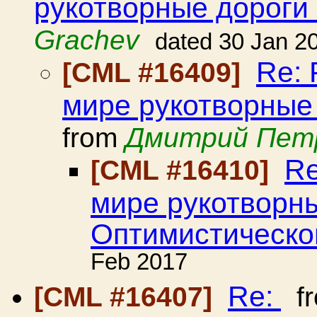
рукотворные дороги
Grachev
dated 30 Jan 2
Re: 
[CML #16409]
мире рукотворные
from
Дмитрий Пет
Re
[CML #16410]
мире рукотворн
Оптимистическо
Feb 2017
Re:
[CML #16407]
f