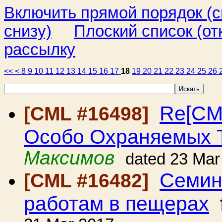
Включить прямой порядок (
снизу)
Плоский список (от
рассылку
<<
<
8
9
10
11
12
13
14
15
16
17
18
19
20
21
22
23
24
25
26
Re[CM
[CML #16498]
Особо Охраняемых 
Максимов
dated 23 Mar
Семин
[CML #16482]
работам в пещерах