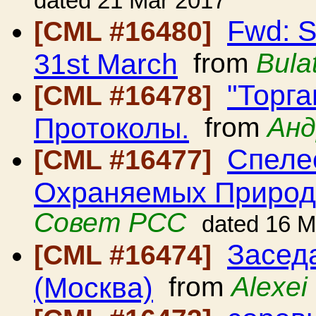
dated 21 Mar 2017
Fwd: S
[CML #16480]
31st March
from
Bula
"Торга
[CML #16478]
Протоколы.
from
Анд
Спеле
[CML #16477]
Охраняемых Природ
Совет РСС
dated 16 M
Засед
[CML #16474]
(Москва)
from
Alexei