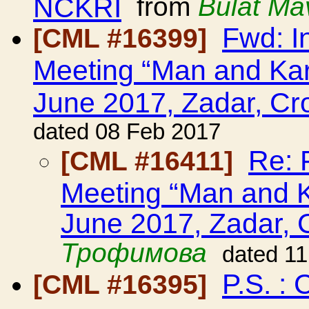
NCKRI
from
Bulat Ma
Fwd: In
[CML #16399]
Meeting “Man and Kars
June 2017, Zadar, Cro
dated 08 Feb 2017
Re: F
[CML #16411]
Meeting “Man and Ka
June 2017, Zadar, 
Трофимова
dated 1
P.S. :
[CML #16395]