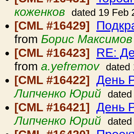
коженков
dated 19 Feb 
Подкр
[CML #16429]
from
Борис Максимов
RE: Д
[CML #16423]
from
a.yefremov
dated
День 
[CML #16422]
Липченко Юрий
dated
День 
[CML #16421]
Липченко Юрий
dated