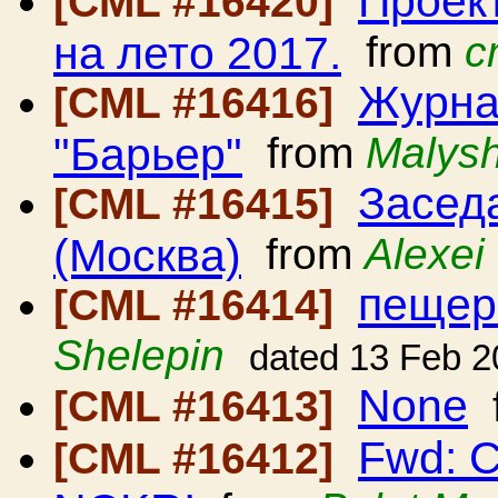
Проек
[CML #16420]
на лето 2017.
from
c
Журна
[CML #16416]
"Барьер"
from
Malys
Засед
[CML #16415]
(Москва)
from
Alexei
пещер
[CML #16414]
Shelepin
dated 13 Feb 2
None
[CML #16413]
Fwd: C
[CML #16412]