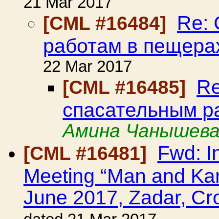
21 Mar 2017
Re:
[CML #16484]
работам в пещера
22 Mar 2017
Re
[CML #16485]
спасательным р
Амина Чанышев
Fwd: In
[CML #16481]
Meeting “Man and Kars
June 2017, Zadar, Cro