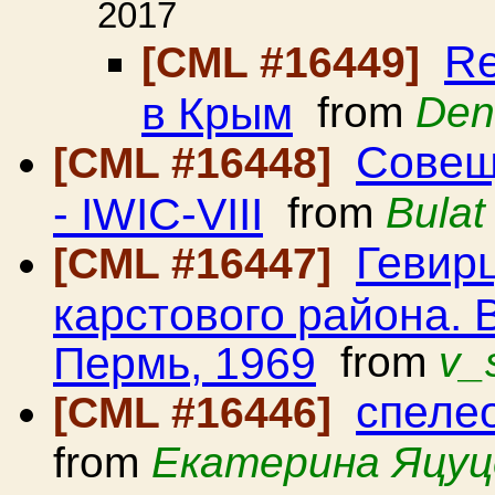
2017
Re
[CML #16449]
в Крым
from
Den
Совещ
[CML #16448]
- IWIC-VIII
from
Bulat
Гевир
[CML #16447]
карстового района. 
Пермь, 1969
from
v_
спеле
[CML #16446]
from
Екатерина Яцуц