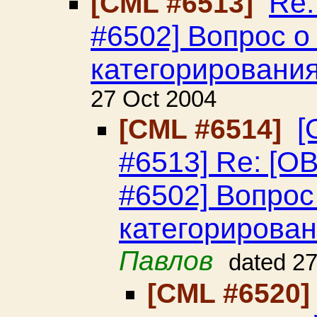
Re
[CML #6513]
#6502] Вопрос о
категорировани
27 Oct 2004
[
[CML #6514]
#6513] Re: [
#6502] Вопрос
категорирова
Павлов
dated 2
[CML #6520