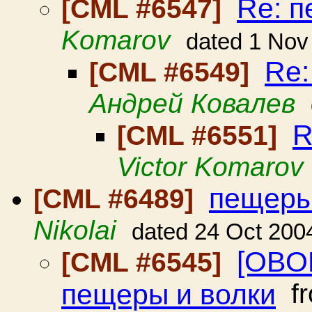
Re: п
[CML #6547]
Komarov
dated 1 Nov
Re:
[CML #6549]
Андрей Ковалев
R
[CML #6551]
Victor Komarov
пещеры
[CML #6489]
Nikolai
dated 24 Oct 200
[OBO
[CML #6545]
пещеры и волки
f