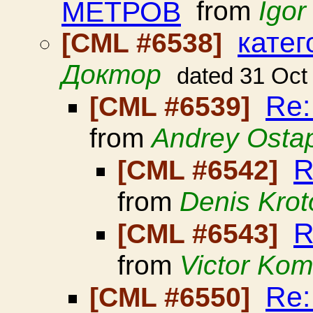
МЕТРОВ
from
Igor
кате
[CML #6538]
Доктор
dated 31 Oct
Re:
[CML #6539]
from
Andrey Osta
R
[CML #6542]
from
Denis Krot
R
[CML #6543]
from
Victor Ko
Re:
[CML #6550]