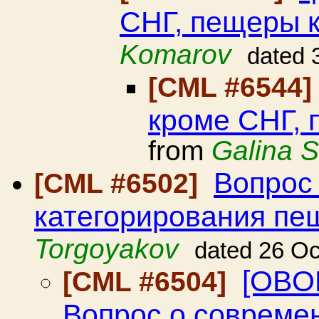
СНГ, пещеры 
Komarov
dated 
[CML #6544
кроме СНГ, 
from
Galina S
Вопрос
[CML #6502]
категорирования пе
Torgoyakov
dated 26 Oc
[OBO
[CML #6504]
Вопрос о совреме