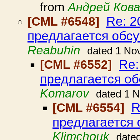
from
Андрей Ков
Re: 
[CML #6548]
предлагается обс
Reabuhin
dated 1 No
Re:
[CML #6552]
предлагается об
Komarov
dated 1 
R
[CML #6554]
предлагается 
Klimchouk
date