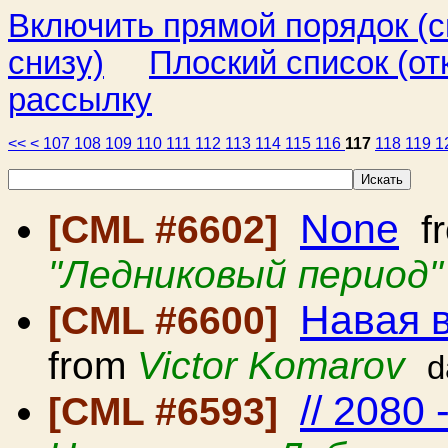
Включить прямой порядок (
снизу)
Плоский список (от
рассылку
<<
<
107
108
109
110
111
112
113
114
115
116
117
118
119
1
None
[CML #6602]
f
"Ледниковый период"
Навая 
[CML #6600]
from
Victor Komarov
d
// 2080 
[CML #6593]