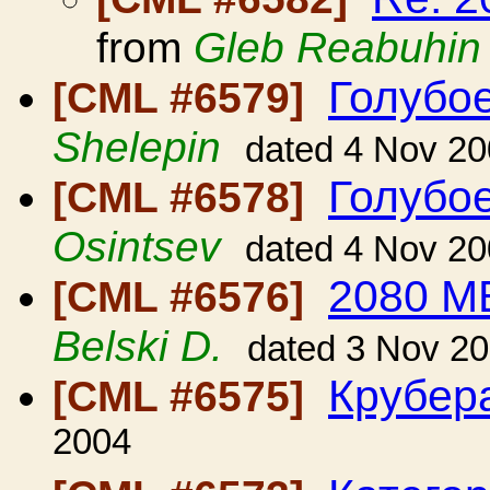
from
Gleb Reabuhin
Голубое
[CML #6579]
Shelepin
dated 4 Nov 2
Голубое
[CML #6578]
Osintsev
dated 4 Nov 2
2080 М
[CML #6576]
Belski D.
dated 3 Nov 2
Крубер
[CML #6575]
2004