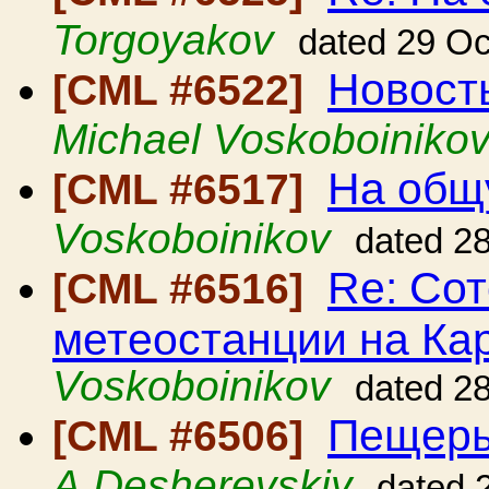
Torgoyakov
dated 29 Oc
Новост
[CML #6522]
Michael Voskoboiniko
На общ
[CML #6517]
Voskoboinikov
dated 2
Re: Сот
[CML #6516]
метеостанции на Ка
Voskoboinikov
dated 2
Пещеры 
[CML #6506]
A.Desherevskiy
dated 