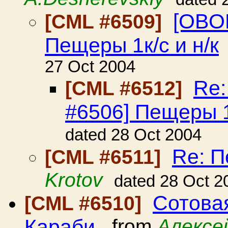
[OBO
[CML #6509]
Пещеры 1к/с и н/к
27 Oct 2004
Re
[CML #6512]
#6506] Пещеры 1к
dated 28 Oct 2004
Re: П
[CML #6511]
Krotov
dated 28 Oct 2
Сотовая
[CML #6510]
Караби.
from
Алексе