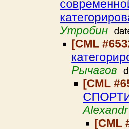
современно
категориро
Утробин
dat
[CML #653
категорир
Рычагов
d
[CML #6
СПОРТИ
Alexandr
[CML 