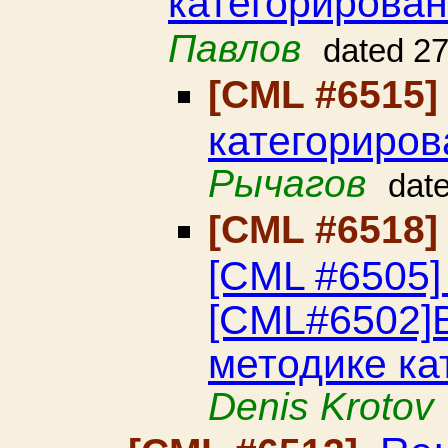
категорирова
Павлов
dated 2
[CML #6515
категориро
Рычагов
dat
[CML #6518
[CML #6505
[CML#6502]
методике ка
Denis Krotov