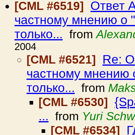
Ответ 
[CML #6519]
частному мнению о "
только...
from
Alexan
2004
Re: О
[CML #6521]
частному мнению о
только...
from
Maks
{Sp
[CML #6530]
...
from
Yuri Schw
Г
[CML #6534]