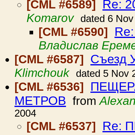
Re: 
[CML #6589]
Komarov
dated 6 Nov
Re
[CML #6590]
Владислав Ерем
Съезд У
[CML #6587]
Klimchouk
dated 5 Nov 
ПЕЩЕРА
[CML #6536]
МЕТРОВ
from
Alexan
2004
Re: 
[CML #6537]