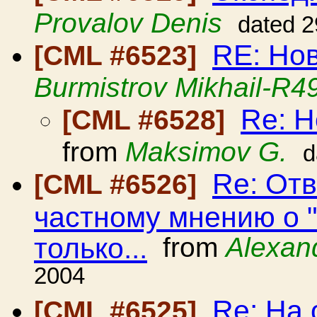
Provalov Denis
dated 2
RE: Но
[CML #6523]
Burmistrov Mikhail-R4
Re: Н
[CML #6528]
from
Maksimov G.
d
Re: От
[CML #6526]
частному мнению о "
только...
from
Alexan
2004
Re: На
[CML #6525]