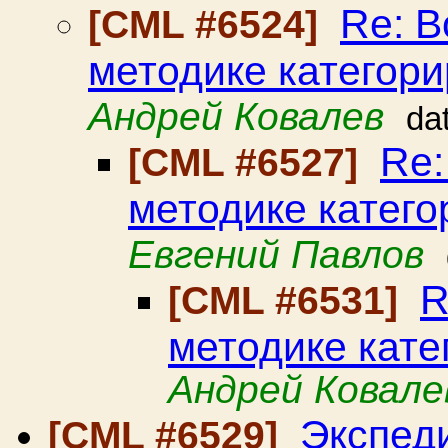
Re: В
[CML #6524]
методике категор
Андрей Ковалев
da
Re:
[CML #6527]
методике катег
Евгений Павлов
R
[CML #6531]
методике кат
Андрей Ковале
Экспед
[CML #6529]