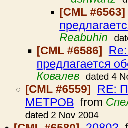
[CML #6563
предлагаетс
Reabuhin
dat
Re:
[CML #6586]
предлагается об
Ковалев
dated 4 N
RE: 
[CML #6559]
МЕТРОВ
from
Спе
dated 2 Nov 2004
2080?
[CML #6580]
f