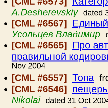
Катего
[CML #6573]
A.Desherevskiy
dated 
Единый
[CML #6567]
Усольцев Владимир
Про авт
[CML #6565]
правильной кодиров
Nov 2004
Топа
[CML #6557]
fr
пещеры
[CML #6546]
Nikolai
dated 31 Oct 200