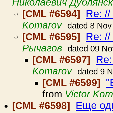
Николаевич Дублянс
Re: /
[CML #6594]
Komarov
dated 8 Nov
Re: /
[CML #6595]
Рычагов
dated 09 No
Re:
[CML #6597]
Komarov
dated 9 
"
[CML #6599]
from
Victor Ko
Еще од
[CML #6598]