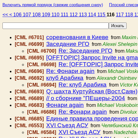
Включить прямой порядок (свежие сообщения снизу)
Плоский список
<<
<
106
107
108
109
110
111
112
113
114
115
116
117
118
1
соревнования в Киеве
[CML #6701]
from
Maxim 
Заседание РГО
[CML #6699]
from
Alexei Shelepin
Re: Заседание РГО
[CML #6700]
from
Maks
[OFFTOPIC] Запрос Invite на gma
[CML #6695]
Re: [OFFTOPIC] Запрос Invit
[CML #6698]
Re: Фонари again
[CML #6696]
from
Michael Vosk
клуб Арабика
[CML #6692]
from
Alexandr Osintsev
Re: клуб Арабика
[CML #6694]
from
Victor 
Q: шахта Куртуйская (Вост.Саян)
[CML #6693]
// о сборнике "ПЕщеры-2004
[CML #6689]
fro
Фонари again
[CML #6683]
from
Michael Voskoboin
Re: Фонари again
[CML #6686]
from
Divolux
Единые правила проведения со
[CML #6685]
XVI Съезд АСУ
[CML #6553]
from
Челябинский К
XVI Съезд АСУ
[CML #6584]
from
Nadezhda