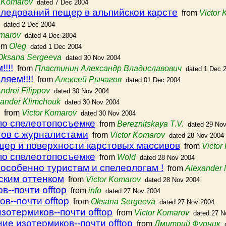
r Komarov
dated 7 Dec 2004
ледований пещер в альпийскои карсте
from
Victor
dated 2 Dec 2004
omarov
dated 4 Dec 2004
om
Oleg
dated 1 Dec 2004
Oksana Sergeeva
dated 30 Nov 2004
!!!
from
Пластинин Александр Владиславович
dated 1 Dec 
ляем!!!!
from
Алексей Рычагов
dated 01 Dec 2004
ndrei Filippov
dated 30 Nov 2004
ander Klimchouk
dated 30 Nov 2004
from
Victor Komarov
dated 30 Nov 2004
о спелеотопосъемке
from
Bereznitskaya T.V.
dated 29 No
гов с журналистами
from
Victor Komarov
dated 28 Nov 2004
щер и поверхности карстовых массивов
from
Victor
о спелеотопосъемке
from
Wold
dated 28 Nov 2004
особенно туристам и спелеологам !
from
Alexander 
ским оттенком
from
Victor Komarov
dated 28 Nov 2004
--почти offtop
from
info
dated 27 Nov 2004
в--почти offtop
from
Oksana Sergeeva
dated 27 Nov 2004
зотермиков--почти offtop
from
Victor Komarov
dated 27 N
ие изотермиков--почти offtop
from
Дмитрий Фурник