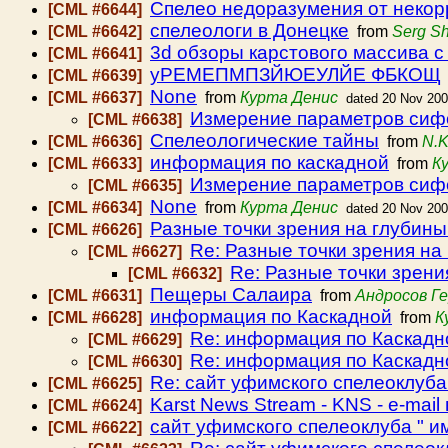
Спелео недоразумения от неко
[CML #6644]
спелеологи в Донецке
[CML #6642]
from
Serg S
3d обзоры карстового массива 
[CML #6641]
уРЕМЕПМПЗЙЮЕУЛЙЕ ФБКОЩ
[CML #6639]
None
[CML #6637]
from
Курта Денис
dated 20 Nov 20
Измерение параметров сиф
[CML #6638]
Спелеологические тайны
[CML #6636]
from
N.K
информация по каскадной
[CML #6633]
from
К
Измерение параметров сифо
[CML #6635]
None
[CML #6634]
from
Курта Денис
dated 20 Nov 20
Разные точки зрения на глубин
[CML #6626]
Re: Разные точки зрения н
[CML #6627]
Re: Разные точки зрен
[CML #6632]
Пещеры Салаира
[CML #6631]
from
Андросов Г
информация по Каскадной
[CML #6628]
from
К
Re: информация по Каскадн
[CML #6629]
Re: информация по Каскадн
[CML #6630]
Re: сайт уфимского спелеоклуба
[CML #6625]
Karst News Stream - KNS - e-mai
[CML #6624]
сайт уфимского спелеоклуба " и
[CML #6622]