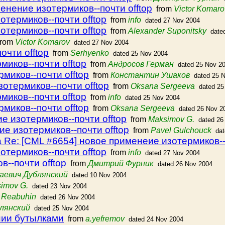
енение изотермиков--почти offtop
from
Victor Komaro
отермиков--почти offtop
from
info
dated 27 Nov 2004
отермиков--почти offtop
from
Alexander Suponitsky
date
rom
Victor Komarov
dated 27 Nov 2004
очти offtop
from
Serhyenko
dated 25 Nov 2004
иков--почти offtop
from
Андросов Герман
dated 25 Nov 2
миков--почти offtop
from
Константин Ушаков
dated 25 
отермиков--почти offtop
from
Oksana Sergeeva
dated 25
иков--почти offtop
from
info
dated 25 Nov 2004
миков--почти offtop
from
Oksana Sergeeva
dated 26 Nov 2
е изотермиков--почти offtop
from
Maksimov G.
dated 26
е изотермиков--почти offtop
from
Pavel Gulchouck
da
Re: [CML #6654] новое применеие изотермиков--п
отермиков--почти offtop
from
info
dated 27 Nov 2004
--почти offtop
from
Дмитрий Фурник
dated 26 Nov 2004
аевич Дублянский
dated 10 Nov 2004
imov G.
dated 23 Nov 2004
 Reabuhin
dated 26 Nov 2004
лянский
dated 25 Nov 2004
нии бутылками
from
a.yefremov
dated 24 Nov 2004