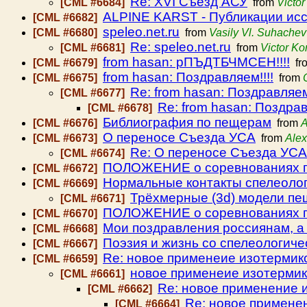
Re: XVI Съезд АСУ
[CML #6684]
from
Victo
ALPINE KARST - Публикации исс
[CML #6682]
speleo.net.ru
[CML #6680]
from
Vasily Vl. Suhachev
Re: speleo.net.ru
[CML #6681]
from
Victor K
from hasan: рПЪДТБЧМСЕН!!!!
[CML #6679]
fr
from hasan: Поздравляем!!!!
[CML #6675]
from
Re: from hasan: Поздравляем!
[CML #6677]
Re: from hasan: Поздрав
[CML #6678]
Библиография по пещерам
[CML #6676]
from
A
О переносе Съезда УСА
[CML #6673]
from
Alex
Re: О переносе Съезда УСА
[CML #6674]
ПОЛОЖЕНИЕ о соревнованиях п
[CML #6672]
Нормальные контакты cпелеоло
[CML #6669]
Трёхмерные (3d) модели пе
[CML #6671]
ПОЛОЖЕНИЕ о соревнованиях п
[CML #6670]
Мои поздравления россиянам, а 
[CML #6668]
Поэзия и жизнь со спелеологиче
[CML #6667]
Re: новое применеие изотермиков
[CML #6659]
новое применеие изотермико
[CML #6661]
Re: новое применение и
[CML #6662]
Re: новое применен
[CML #6664]