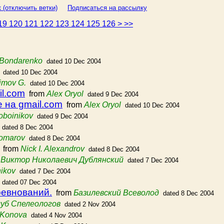
 (отключить ветки)
Подписаться на рассылку
19
120
121
122
123
124
125
126
>
>>
Bondarenko
dated 10 Dec 2004
dated 10 Dec 2004
imov G.
dated 10 Dec 2004
il.com
from
Alex Oryol
dated 9 Dec 2004
e на gmail.com
from
Alex Oryol
dated 10 Dec 2004
oboinikov
dated 9 Dec 2004
dated 8 Dec 2004
Komarov
dated 8 Dec 2004
from
Nick I. Alexandrov
dated 8 Dec 2004
m
Виктор Николаевич Дублянский
dated 7 Dec 2004
ikov
dated 7 Dec 2004
dated 07 Dec 2004
ревнований.
from
Базилевский Всеволод
dated 8 Dec 2004
луб Спелеологов
dated 2 Nov 2004
 Konova
dated 4 Nov 2004