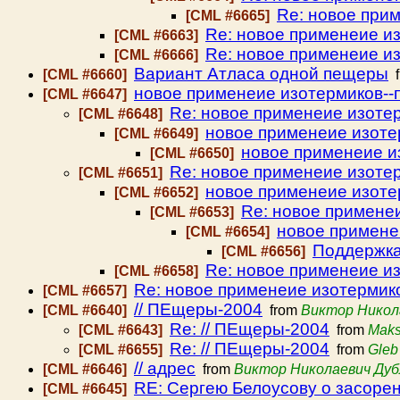
Re: новое прим
[CML #6665]
Re: новое применеие из
[CML #6663]
Re: новое применеие из
[CML #6666]
Вариант Атласа одной пещеры
[CML #6660]
f
новое применеие изотермиков--п
[CML #6647]
Re: новое применеие изотерм
[CML #6648]
новое применеие изотер
[CML #6649]
новое применеие из
[CML #6650]
Re: новое применеие изотерм
[CML #6651]
новое применеие изотер
[CML #6652]
Re: новое применеи
[CML #6653]
новое применеи
[CML #6654]
Поддержка 
[CML #6656]
Re: новое применеие из
[CML #6658]
Re: новое применеие изотермиков
[CML #6657]
// ПЕщеры-2004
[CML #6640]
from
Виктор Никол
Re: // ПЕщеры-2004
[CML #6643]
from
Maks
Re: // ПЕщеры-2004
[CML #6655]
from
Gleb
// адрес
[CML #6646]
from
Виктор Николаевич Дуб
RE: Сергею Белоусову о засоре
[CML #6645]