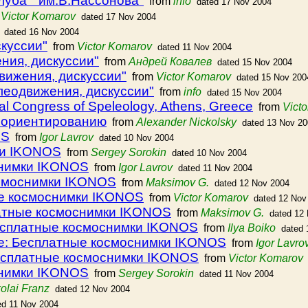
луба " им.В.Нассонова"
from
info
dated 17 Nov 2004
m
Victor Komarov
dated 17 Nov 2004
dated 16 Nov 2004
куссии"
from
Victor Komarov
dated 11 Nov 2004
ния, дискуссии"
from
Андрей Ковалев
dated 15 Nov 2004
вижения, дискуссии"
from
Victor Komarov
dated 15 Nov 200
леодвижения, дискуссии"
from
info
dated 15 Nov 2004
nal Congress of Speleology, Athens, Greece
from
Vict
еоориентированию
from
Alexander Nickolsky
dated 13 Nov 2
OS
from
Igor Lavrov
dated 10 Nov 2004
ки IKONOS
from
Sergey Sorokin
dated 10 Nov 2004
снимки IKONOS
from
Igor Lavrov
dated 11 Nov 2004
осмоснимки IKONOS
from
Maksimov G.
dated 12 Nov 2004
е космоснимки IKONOS
from
Victor Komarov
dated 12 Nov
атные космоснимки IKONOS
from
Maksimov G.
dated 12
есплатные космоснимки IKONOS
from
Ilya Boiko
dated 
e: Бесплатные космоснимки IKONOS
from
Igor Lavro
есплатные космоснимки IKONOS
from
Victor Komarov
снимки IKONOS
from
Sergey Sorokin
dated 11 Nov 2004
olai Franz
dated 12 Nov 2004
ed 11 Nov 2004