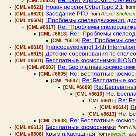
Re: сайт уфимского спелеок
[CML #6623]
Новая версия CyberTopo 2.1
[CML #6621]
fro
Заседание РГО
[CML #6620]
from
Alexei Shelepin
"Проблемы спелеодвижения, дис
[CML #6604]
Re: "Проблемы спелеодвиже
[CML #6617]
Re: "Проблемы спелеод
[CML #6618]
Re: "Проблемы спе
[CML #6619]
[francecavediving] 14th Internatio
[CML #6616]
Детские соревнования по спел
[CML #6615]
Бесплатные космоснимки IKON
[CML #6601]
Re: Бесплатные космосним
[CML #6603]
Re: Бесплатные космо
[CML #6605]
Re: Бесплатные к
[CML #6607]
Re: Бесплатны
[CML #6609]
Re: Беспл
[CML #6610]
Re: Б
[CML #6611]
R
[CML #6614]
Re: Б
[CML #6613]
Re: Бесплатные космо
[CML #6608]
Бесплатные космоснимки
[CML #6612]
from
Nik
Крым п.Каскадная
[CML #6606]
from
keerpich
dat