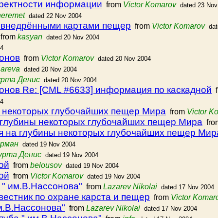
рректности информации
from
Victor Komarov
dated 23 Nov
heremet
dated 22 Nov 2004
с внедрёнными картами пещер
from
Victor Komarov
da
from
kasyan
dated 20 Nov 2004
04
онов
from
Victor Komarov
dated 20 Nov 2004
areva
dated 20 Nov 2004
урта Денис
dated 20 Nov 2004
нов Re: [CML #6633] информация по каскадной
f
04
ы некоторых глубочайших пещер Мира
from
Victor K
а глубины некоторых глубочайших пещер Мира
fr
ия на глубины некоторых глубочайших пещер Мир
ерман
dated 19 Nov 2004
урта Денис
dated 19 Nov 2004
ой
from
belousov
dated 19 Nov 2004
ой
from
Victor Komarov
dated 19 Nov 2004
 " им.В.Нассонова"
from
Lazarev Nikolai
dated 17 Nov 2004
l вестник по охране карста и пещер
from
Victor Komar
м.В.Нассонова"
from
Lazarev Nikolai
dated 17 Nov 2004