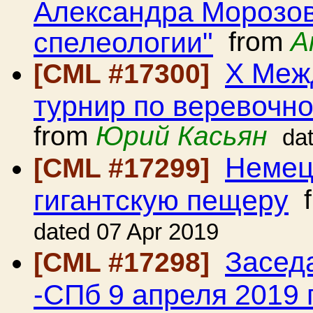
Александра Морозов
спелеологии"
from
A
Х Меж
[CML #17300]
турнир по веревочно
from
Юрий Касьян
da
Немец
[CML #17299]
гигантскую пещеру
f
dated 07 Apr 2019
Засед
[CML #17298]
-СПб 9 апреля 2019 г