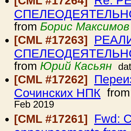
Re: Р
[CML #17264]
СПЕЛЕОДЕЯТЕЛЬНОСТ
from
Борис Максимов
РЕАЛ
[CML #17263]
СПЕЛЕОДЕЯТЕЛЬНОСТ
from
Юрий Касьян
da
Переи
[CML #17262]
Сочинских НПК
fro
Feb 2019
Fwd: C
[CML #17261]