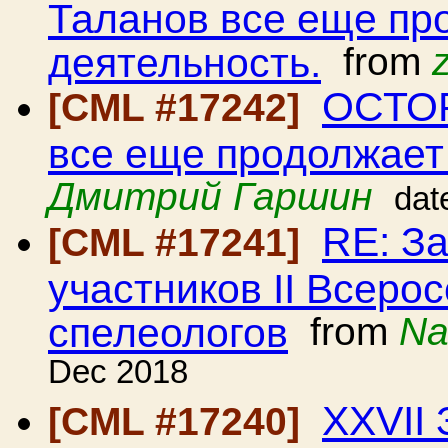
Таланов все еще пр
деятельность.
from
ОСТОР
[CML #17242]
все еще продолжает
Дмитрий Гаршин
dat
RE: З
[CML #17241]
участников II Всеро
спелеологов
from
Na
Dec 2018
XХVII 
[CML #17240]