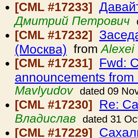
Давай
[CML #17233]
Дмитрий Петрович
Засед
[CML #17232]
(Москва)
from
Alexei
Fwd: C
[CML #17231]
announcements from
Mavlyudov
dated 09 No
Re: С
[CML #17230]
Владислав
dated 31 Oc
Сахал
[CML #17229]