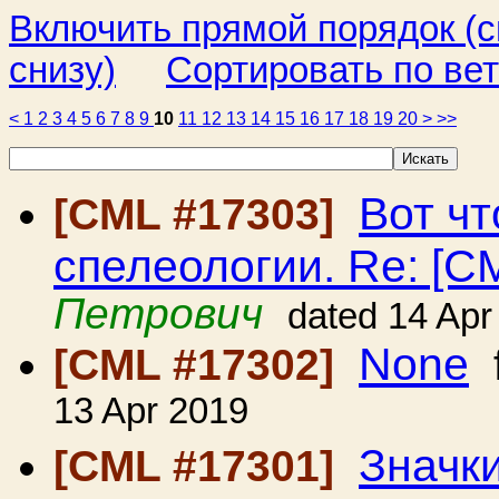
Включить прямой порядок (
снизу)
Сортировать по ве
<
1
2
3
4
5
6
7
8
9
10
11
12
13
14
15
16
17
18
19
20
>
>>
Вот чт
[CML #17303]
спелеологии. Re: [C
Петрович
dated 14 Apr
None
[CML #17302]
13 Apr 2019
Значк
[CML #17301]