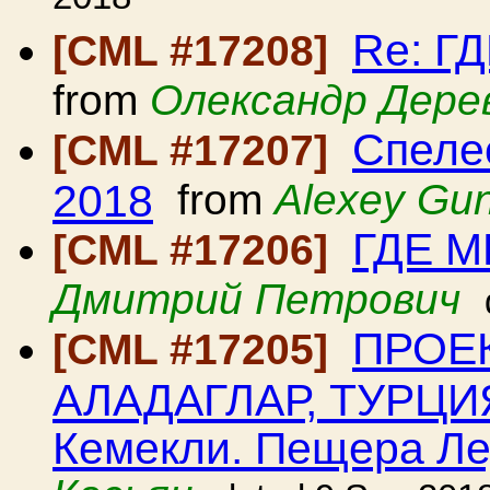
2018
Re: Г
[CML #17208]
from
Олександр Дерев
Спеле
[CML #17207]
2018
from
Alexey Gu
ГДЕ 
[CML #17206]
Дмитрий Петрович
ПРОЕК
[CML #17205]
АЛАДАГЛАР, ТУРЦИЯ
Кемекли. Пещера Ле