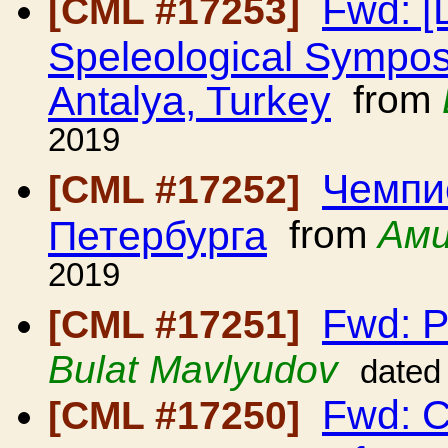
Fwd: [
[CML #17253]
Speleological Sympos
Antalya, Turkey
from
2019
Чемпи
[CML #17252]
Петербурга
from
Ами
2019
Fwd: P
[CML #17251]
Bulat Mavlyudov
dated
Fwd: C
[CML #17250]