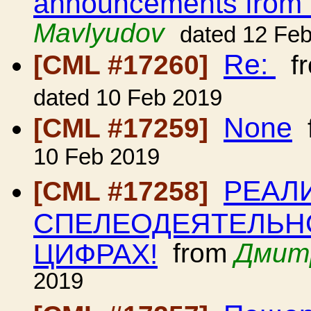
announcements from
Mavlyudov
dated 12 Fe
Re:
[CML #17260]
f
dated 10 Feb 2019
None
[CML #17259]
10 Feb 2019
РЕАЛ
[CML #17258]
СПЕЛЕОДЕЯТЕЛЬНО
ЦИФРАХ!
from
Дмит
2019