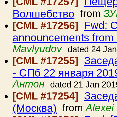
Пещер
[CML #17257]
Волшебство
from
ЗУ
Fwd: C
[CML #17256]
announcements from
Mavlyudov
dated 24 Ja
Засед
[CML #17255]
- СПб 22 января 2019
Антон
dated 21 Jan 201
Засед
[CML #17254]
(Москва)
from
Alexei