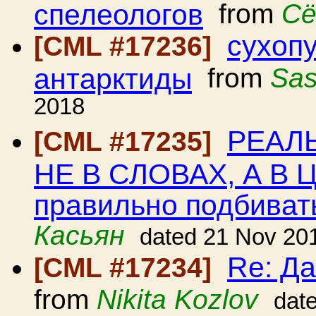
спелеологов
from
Сё
сухоп
[CML #17236]
антарктиды
from
Sas
2018
РЕАЛЬ
[CML #17235]
НЕ В СЛОВАХ, А В Ц
правильно подбивать
Касьян
dated 21 Nov 20
Re: Д
[CML #17234]
from
Nikita Kozlov
dat