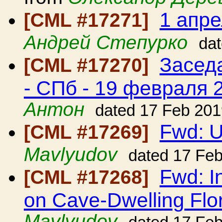
1 апр
[CML #17271]
Андрей Степурко
da
Засед
[CML #17270]
- СПб - 19 февраля 
Антон
dated 17 Feb 201
Fwd: U
[CML #17269]
Mavlyudov
dated 17 Fe
Fwd: I
[CML #17268]
on Cave-Dwelling Flo
Mavlyudov