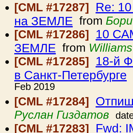
Re: 1
[CML #17287]
на ЗЕМЛЕ
from
Бори
10 С
[CML #17286]
ЗЕМЛЕ
from
William
18-й 
[CML #17285]
в Санкт-Петербурге
Feb 2019
Отпиш
[CML #17284]
Руслан Гиздатов
dat
Fwd: 
[CML #17283]