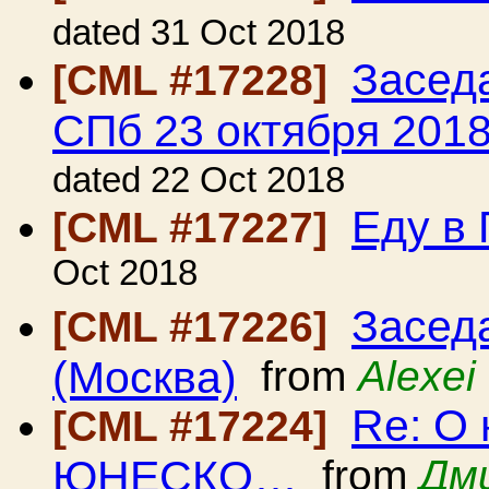
dated 31 Oct 2018
Засед
[CML #17228]
СПб 23 октября 2018
dated 22 Oct 2018
Еду в
[CML #17227]
Oct 2018
Засед
[CML #17226]
(Москва)
from
Alexei
Re: О 
[CML #17224]
ЮНЕСКО…
from
Дм