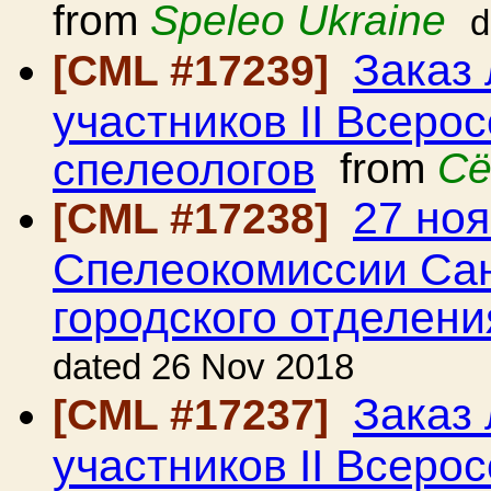
from
Speleo Ukraine
d
Заказ
[CML #17239]
участников II Всеро
спелеологов
from
Сё
27 ноя
[CML #17238]
Спелеокомиссии Сан
городского отделен
dated 26 Nov 2018
Заказ
[CML #17237]
участников II Всеро