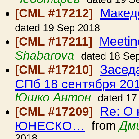
Макед
[CML #17212]
dated 19 Sep 2018
Meetin
[CML #17211]
Shabarova
dated 18 Se
Засед
[CML #17210]
СПб 18 сентября 201
Юшко Антон
dated 17
Re: О 
[CML #17209]
ЮНЕСКО…
from
Дм