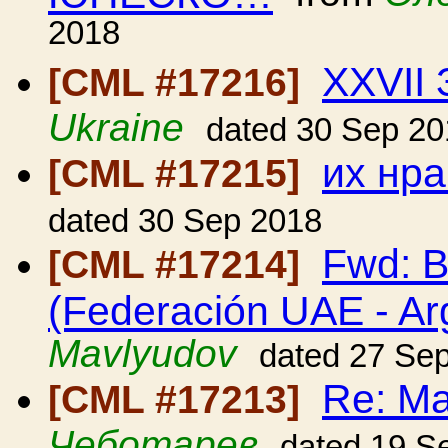
2018
XХVII 
[CML #17216]
Ukraine
dated 30 Sep 20
их нр
[CML #17215]
dated 30 Sep 2018
Fwd: B
[CML #17214]
(Federación UAE - Ar
Mavlyudov
dated 27 Se
Re: М
[CML #17213]
Чеботарев
dated 19 S