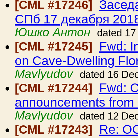
Засед
[CML #17246]
СПб 17 декабря 2018
Юшко Антон
dated 17
Fwd: I
[CML #17245]
on Cave-Dwelling Flo
Mavlyudov
dated 16 De
Fwd: C
[CML #17244]
announcements from
Mavlyudov
dated 12 De
Re: О
[CML #17243]