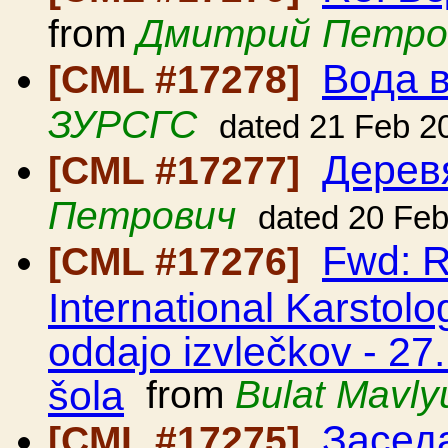
from
Дмитрий Петро
Вода 
[CML #17278]
ЗУРСГС
dated 21 Feb 2
Дерев
[CML #17277]
Петрович
dated 20 Fe
Fwd: R
[CML #17276]
International Karstol
oddajo izvlečkov - 2
šola
from
Bulat Mavly
Засед
[CML #17275]