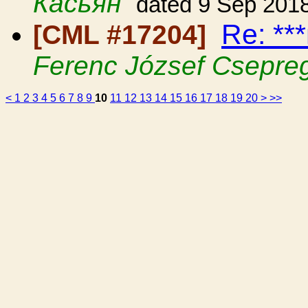
Касьян
dated 9 Sep 201
Re: **
[CML #17204]
Ferenc József Csepre
<
1
2
3
4
5
6
7
8
9
10
11
12
13
14
15
16
17
18
19
20
>
>>