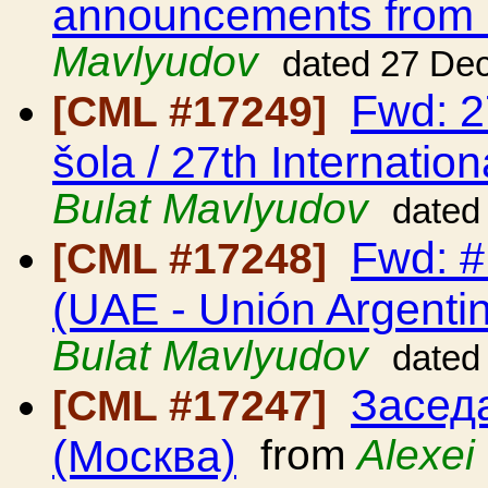
announcements from
Mavlyudov
dated 27 De
Fwd: 2
[CML #17249]
šola / 27th Internatio
Bulat Mavlyudov
dated
Fwd: #
[CML #17248]
(UAE - Unión Argenti
Bulat Mavlyudov
dated
Засед
[CML #17247]
(Москва)
from
Alexei