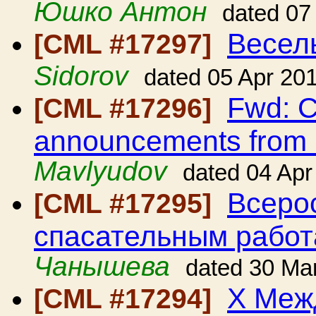
Юшко Антон
dated 07
Весел
[CML #17297]
Sidorov
dated 05 Apr 20
Fwd: C
[CML #17296]
announcements from
Mavlyudov
dated 04 Apr
Всеро
[CML #17295]
спасательным работ
Чанышева
dated 30 Ma
Х Меж
[CML #17294]