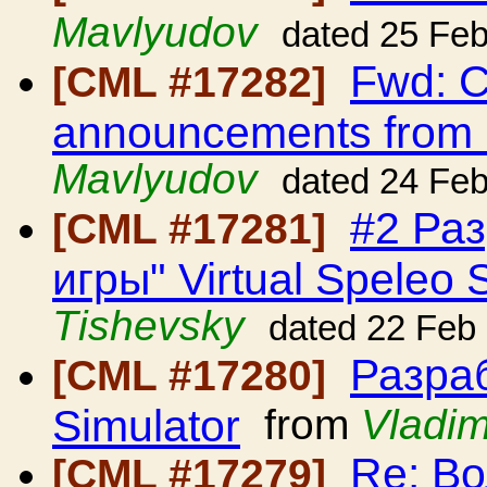
Mavlyudov
dated 25 Fe
Fwd: C
[CML #17282]
announcements from
Mavlyudov
dated 24 Fe
#2 Ра
[CML #17281]
игры" Virtual Speleo 
Tishevsky
dated 22 Feb
Разраб
[CML #17280]
Simulator
from
Vladim
Re: Во
[CML #17279]