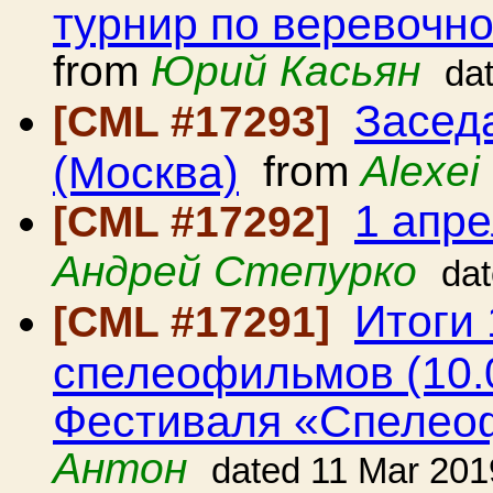
турнир по веревочно
from
Юрий Касьян
da
Засед
[CML #17293]
(Москва)
from
Alexei
1 апр
[CML #17292]
Андрей Степурко
da
Итоги 
[CML #17291]
спелеофильмов (10.0
Фестиваля «Спелео
Антон
dated 11 Mar 201