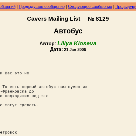
ообщений
|
Предыдущее сообщение
|
Следующее сообщение
|
Предыдуще
Cavers Mailing List № 8129
Автобус
Liliya Kioseva
Автор:
Дата:
21 Jan 2006
и Вас это не
То есть первый автобус нам нужен из
-Франковска до
 подходящих под это
е могут сделать.
етровск