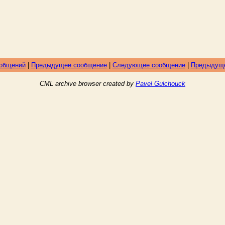
ообщений
|
Предыдущее сообщение
|
Следующее сообщение
|
Предыдуще
CML archive browser created by
Pavel Gulchouck