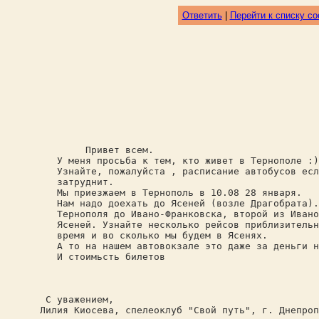
Ответить
|
Перейти к списку с
Привет всем.
У меня просьба к тем, кто живет в Тернополе :)
Узнайте, пожалуйста , расписание автобусов есл
затруднит.
Мы приезжаем в Тернополь в 10.08 28 января.
Нам надо доехать до Ясеней (возле Драгобрата). 
Тернополя до Ивано-Франковска, второй из Ивано
Ясеней. Узнайте несколько рейсов приблизительно
время и во сколько мы будем в Ясенях.
А то на нашем автовокзале это даже за деньги н
И стоимьсть билетов
С уважением,
Лилия Киосева, спелеоклуб "Свой путь", г. Днепроп