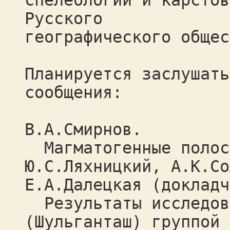
спелеологии и карстов
Русского
географического общес
Планируется заслушать
сообщения:
В.А.Смирнов.
Магматогенные полост
Ю.С.Ляхницкий, А.К.Со
Е.А.Далецкая (докладч
Результаты исследова
(Шульганташ) группой 