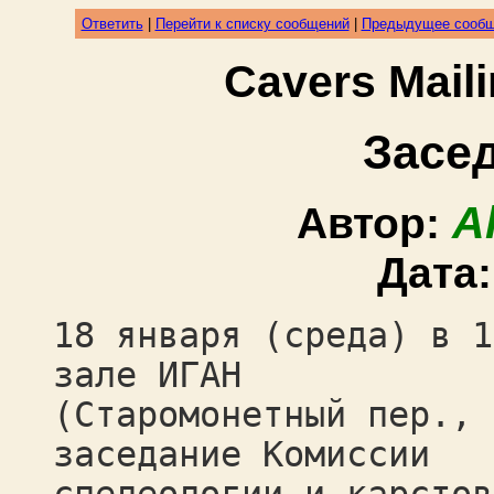
Ответить
|
Перейти к списку сообщений
|
Предыдущее сооб
Cavers Mail
Засе
A
Автор:
Дата
18 января (среда) в 1
зале ИГАН
(Старомонетный пер., 
заседание Комиссии