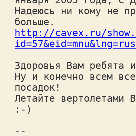
января 2005 года, С Д
Надеюсь ни кому не пр
больше.
http://cavex.ru/show.
id=57&eid=mnu&lng=rus
Здоровья Вам ребята и
Ну и конечно всем все
посадок!
Летайте вертолетами В
:-)
--