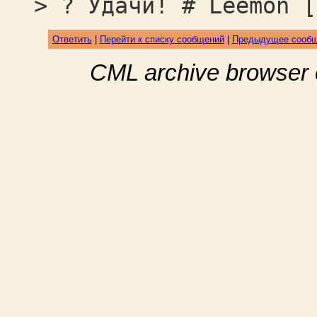
> ? Удачи! # Leemon [
Ответить
|
Перейти к списку сообщений
|
Предыдущее сооб
CML archive browser 