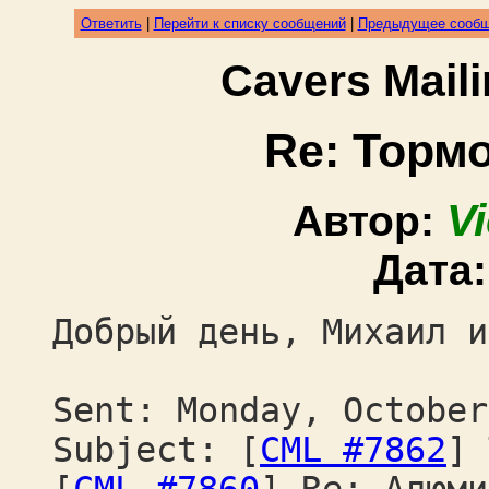
Ответить
|
Перейти к списку сообщений
|
Предыдущее сооб
Cavers Mail
Re: Торм
V
Автор:
Дата
Добрый день, Михаил и
Sent: Monday, October
Subject: [
CML #7862
] 