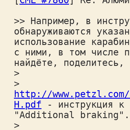
[
CML #7860
] Re: Алюми
>> Например, в инстру
обнаруживаются указан
использование карабин
с ними, в том числе п
найдёте, поделитесь, 
>
>
http://www.petzl.com/
H.pdf
- инструкция к 
"Additional braking".
>