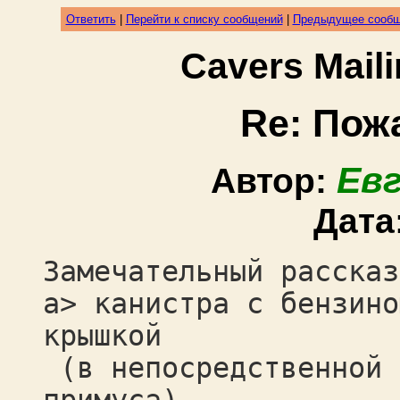
Ответить
|
Перейти к списку сообщений
|
Предыдущее сооб
Cavers Mail
Re: Пожа
Ев
Автор:
Дата
Замечательный рассказ
a> канистра с бензино
крышкой
(в непосредственной 