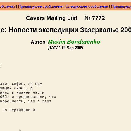
ообщений
|
Предыдущее сообщение
|
Следующее сообщение
|
Предыдуще
Cavers Mailing List № 7772
e: Новости экспедиции Зазеркалье 20
Maxim Bondarenko
Автор:
Дата:
19 Sep 2005
:
этот сифон, за ним
ующий сифон. К
ниях в нижней части
005) и предполагали, что
веренность, что в этот
 по вертикали и