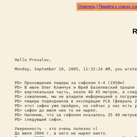
Ответить
|
Перейти к списку с
R
Hello Provalov,
Monday, September 19, 2005, 11:32:24 AM, you wrote
PD> Прохождение пещеры за сифоном S-4 (1950м)
PD> В июле Олег Климчук и Юрий Базилевский прошли 
PD> вертикальная часть, около 40 45 метров, и след
PD> сожалению, мы не владели информацией о погруже
PD> пещеры подводников в экспедиции УСА (февраль 2
PD> этот сифон уже пройден, но сейчас у нас есть у
PD> сифон до июля ник то не нырял.
PD> Напомню, что за сифоном оказалось 35 40 метров
PD> следующий сифон.
Уверенность - это очень полезно =)
До июля 2004 г. в него не нырял никто.