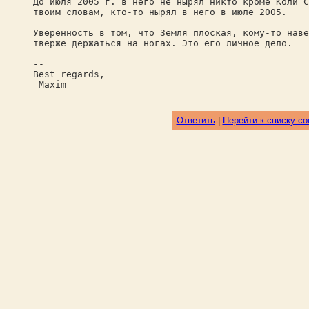
До июля 2005 г. в него не нырял никто кроме Коли С
твоим словам, кто-то нырял в него в июле 2005.
Уверенность в том, что Земля плоская, кому-то наве
тверже держаться на ногах. Это его личное дело.
--
Best regards,
Maxim
Ответить
|
Перейти к списку с