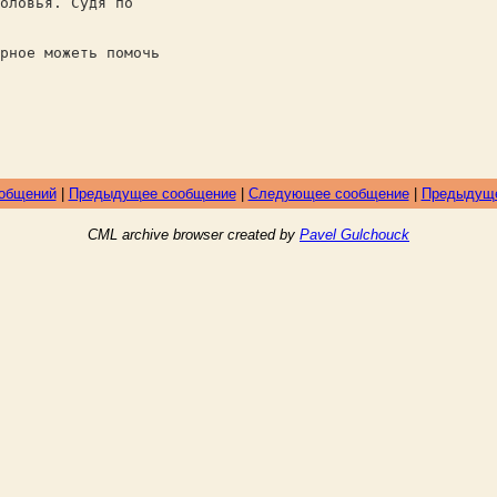
оловья. Судя по
рное можеть помочь
ообщений
|
Предыдущее сообщение
|
Следующее сообщение
|
Предыдуще
CML archive browser created by
Pavel Gulchouck