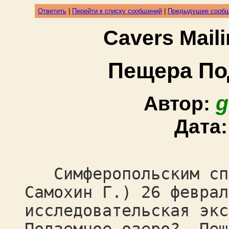
Ответить
|
Перейти к списку сообщений
|
Предыдущее сооб
Cavers Mail
Пещера По
g
Автор:
Дата
Симферопольским спе
Самохин Г.) 26 феврал
исследовательская экс