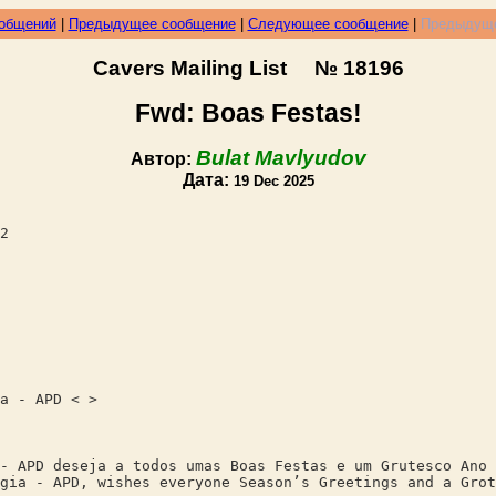
ообщений
|
Предыдущее сообщение
|
Следующее сообщение
|
Предыдуще
Cavers Mailing List № 18196
Fwd: Boas Festas!
Bulat Mavlyudov
Автор:
Дата:
19 Dec 2025
2
a - APD < >
- APD deseja a todos umas Boas Festas e um Grutesco Ano 
gia - APD, wishes everyone Season’s Greetings and a Grot