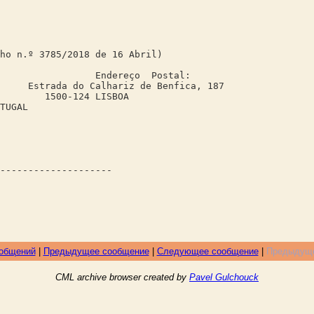
ho n.º 3785/2018 de 16 Abril)
reço Postal:
trada do Calhariz de Benfica, 187
00-124 LISBOA
UGAL
L
--------------------
ообщений
|
Предыдущее сообщение
|
Следующее сообщение
|
Предыдуще
CML archive browser created by
Pavel Gulchouck