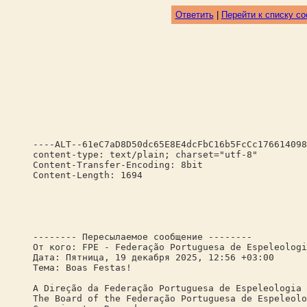
Ответить
|
Перейти к списку с
----ALT--61eC7aD8D50dc65E8E4dcFbC16b5FcCc176614098
content-type: text/plain; charset="utf-8"
Content-Transfer-Encoding: 8bit
Content-Length: 1694
-------- Пересылаемое сообщение --------
От кого: FPE - Federação Portuguesa de Espeleologi
Дата: Пятница, 19 декабря 2025, 12:56 +03:00
Тема: Boas Festas!
A Direção da Federação Portuguesa de Espeleologia 
The Board of the Federação Portuguesa de Espeleolo