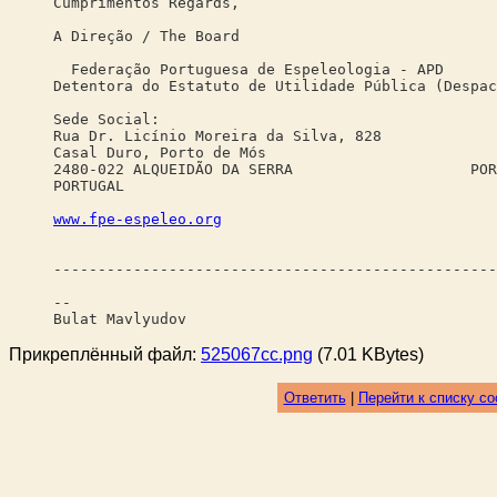
Cumprimentos Regards,
A Direção / The Board
Federação Portuguesa de Espeleologia - APD
Detentora do Estatuto de Utilidade Pública (Despac
Sede Social: Ende
Rua Dr. Licínio Moreira da Silva, 828 Es
Casal Duro, Porto de Mós 15
2480-022 ALQUEIDÃO DA SERRA PORT
PORTUGA
www.fpe-espeleo.org
--------------------------------------------------
--
Bulat Mavlyudov
Прикреплённый файл:
525067cc.png
(7.01 KBytes)
Ответить
|
Перейти к списку с