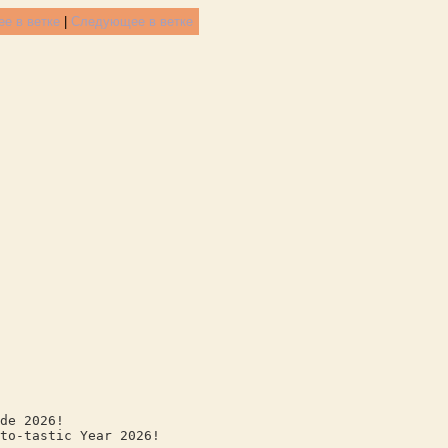
е в ветке
|
Следующее в ветке
de 2026!
to-tastic Year 2026!