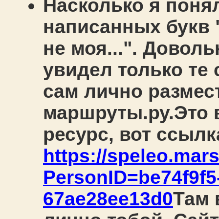
Насколько я поня
написанных букв "
не моя...". Доволь
увидел только те
сам лично размес
маршруты.ру.
Это 
ресурс, вот ссылк
https://speleo.mar
PersonID=be74f9f5
67ae28ee13d0
Там 