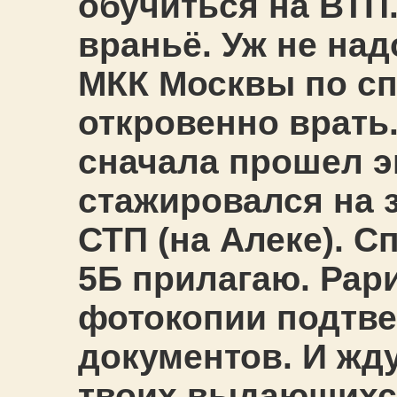
обучиться на ВТП
враньё. Уж не на
МКК Москвы по сп
откровенно врать
сначала прошел э
стажировался на 
СТП (на Алеке). С
5Б прилагаю. Рар
фотокопии подтв
документов. И жду 
твоих выдающихся