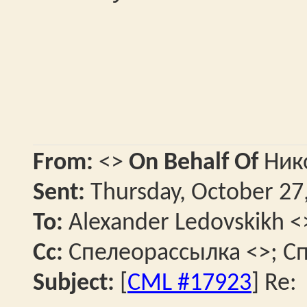
From:
<>
On Behalf Of
Ник
Sent:
Thursday, October 27
To:
Alexander Ledovskikh <
Cc:
Спелеорассылка <>; Сп
Subject:
[
CML #17923
] Re: