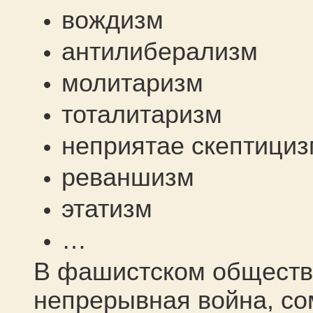
вождизм
антилиберализм
молитаризм
тоталитаризм
неприятае скептици
реваншизм
этатизм
…
В фашистском обществ
непрерывная война, со