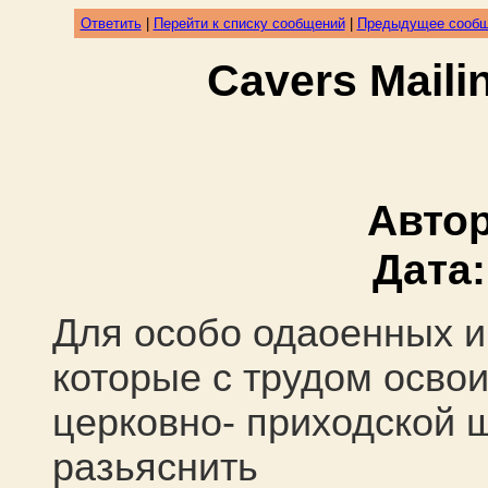
Ответить
|
Перейти к списку сообщений
|
Предыдущее сооб
Cavers Mail
Авто
Дата
Для особо одаоенных 
которые с трудом осво
церковно- приходской
разьяснить