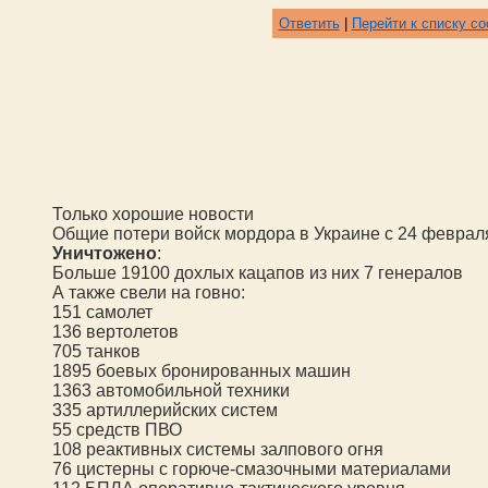
Ответить
|
Перейти к списку с
Только хорошие новости
Общие потери войск мордора в Украине с 24 феврал
Уничтожено
:
Больше 19100 дохлых кацапов из них 7 генералов
А также свели на говно:
1
51
самолет
136 вертолетов
705 танков
1895 боевых бронированных машин
1363 автомобильной техники
335 артиллерийских систем
5
5
средств ПВО
10
8
реактивных системы залпового огня
76 цистерны с горюче-смазочными материалами