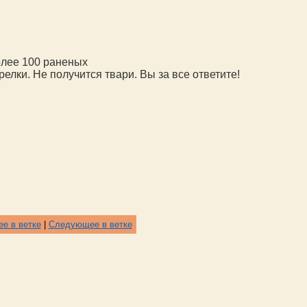
олее 100 раненых
лки. Не получится твари. Вы за все ответите!
е в ветке
|
Следующее в ветке