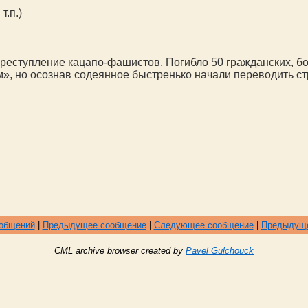
т.п.)
преступление кацапо-фашистов. Погибло 50 гражданских, б
, но осознав содеянное быстренько начали переводить стре
ообщений
|
Предыдущее сообщение
|
Следующее сообщение
|
Предыдуще
CML archive browser created by
Pavel Gulchouck