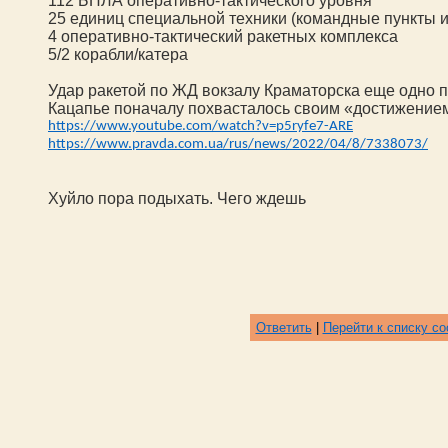
11
2 БПЛА оперативно-тактического уровня
25 единиц специальной техники (командные пункты и 
4 оперативно-тактический ракетных комплекса
5/2 корабли/катера
Удар ракетой по ЖД вокзалу Краматорска еще одно 
Кацапье поначалу похвасталось своим «достижением»
https://www.youtube.com/watch?v=p5ryfe7-ARE
https://www.pravda.com.ua/rus/news/2022/04/8/7338073/
Хуйло пора подыхать. Чего ждешь
Ответить
|
Перейти к списку с