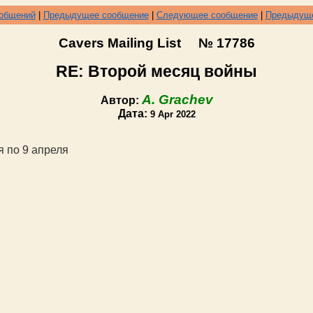
ообщений
|
Предыдущее сообщение
|
Следующее сообщение
|
Предыдуще
Cavers Mailing List № 17786
RE: Второй месяц войны
A. Grachev
Автор:
Дата:
9 Apr 2022
я по 9 апреля