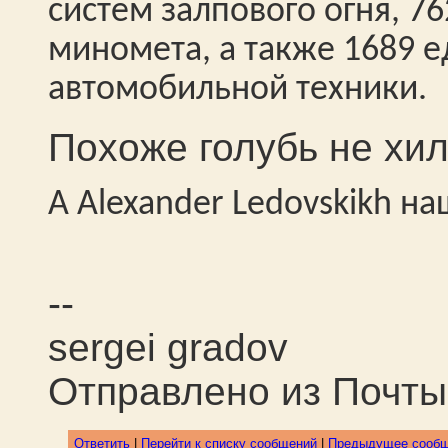
систем залпового огня, 7
миномета, а также 1689 
автомобильной техники.
Похоже голубь не хил
А Alexander Ledovskikh н
--
sergei gradov
Отправлено из Почт
Ответить
|
Перейти к списку сообщений
|
Предыдущее сооб