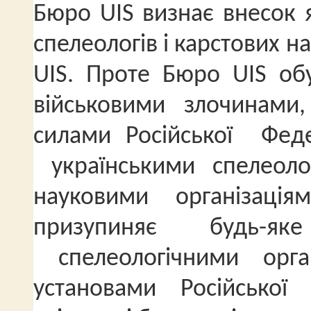
Бюро UIS визнає внесок я
спелеологів і карстових н
UIS. Проте Бюро UIS об
військовими злочинами
силами Російської
Феде
українськими спелеол
науковими організаці
призупиняє будь-я
спелеологічними орга
установами Російської