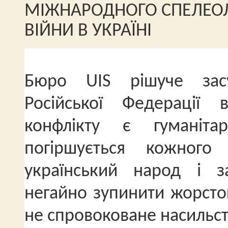
МІЖНАРОДНОГО
СПЕЛЕО
ВІЙНИ В УКРАЇНІ
Бюро UIS рішуче засу
Російської Федерації 
конфлікту є гуманіта
погіршується кожног
український народ і за
негайно зупинити жорсто
не спровоковане насильст