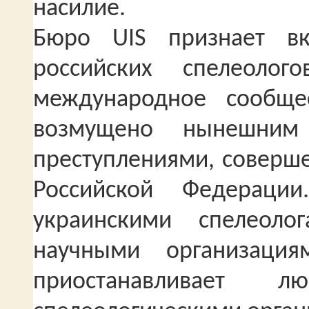
насилие.
Бюро UIS признает вк
российских спелеоло
международное сообще
возмущено нынешним
преступлениями, совер
Российской Федераци
украинскими спелеол
научными организаци
приостанавливает л