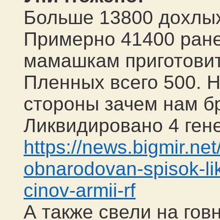
Больше 1
38
00
дохлы
Примерно 41400 ран
мамашкам приготови
Пленных всего 500. Не
стороны зачем нам б
Ликвидировано 4 ген
https://news.bigmir.ne
obnarodovan-spisok-lik
cinov-armii-rf
А также свели на говн