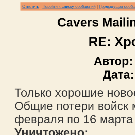
Ответить
|
Перейти к списку сообщений
|
Предыдущее сооб
Cavers Mail
RE: Хр
Автор
Дата
Только хорошие ново
О
бщие потери войск
февраля по
16
марта
Уничтожено: