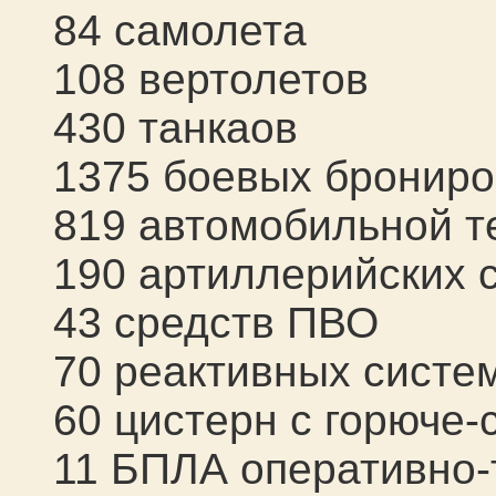
84
самолет
а
108
вертолет
ов
430
танк
аов
1375
боевых бронир
819 а
втомобильной т
1
90
артиллерийских 
43
средств ПВО
70
реактивных систем
60 цистерн с горюче
11
БПЛА оперативно-т