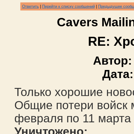
Ответить
|
Перейти к списку сообщений
|
Предыдущее сооб
Cavers Mail
RE: Хр
Автор
Дата
Только хорошие ново
О
бщие потери войск
февраля по
11
марта
Уничтожено: