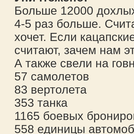
Больше 12000
дохлых
4-5 раз больше. Счита
хочет. Если кацапски
считают, зачем нам 
А также свели на говн
57
самолет
ов
83
вертолет
а
353
танк
а
1165
боевых бронир
558
единицы автомоб