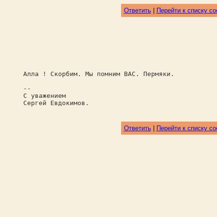
Ответить
|
Перейти к списку с
Алла ! Скорбим. Мы помним ВАС. Пермяки.
--
С уважением
Сергей Евдокимов.
Ответить
|
Перейти к списку с