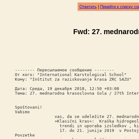
Ответить
|
Перейти к списку с
Fwd: 27. mednarodn
-------- Пересылаемое сообщение --------
От кого: "International Karstological School"
Кому: "Inštitut za raziskovanje krasa ZRC SAZU"
Дата: Среда, 19 декабря 2018, 12:50 +03:00
Тема: 27. mednarodna krasoslovna šola / 27th Inter
Spoštovani!
Vabimo
vas, da se udeležite 27. mednarodne kr
»Klasični kras«: Kraška hidrogeologij
trendi in uporaba izsledkov , ki bo
17. do 21. junija 2019 v Postojn
Povzetke