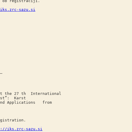
registraciji.
iks.zrc-sazu.si
_
e 27 th International
”: Karst
pplications from
stration.
://iks.zrc-sazu.si