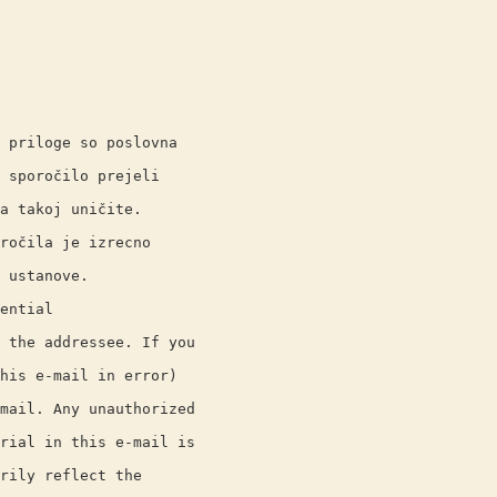
iloge so poslovna
oročilo prejeli
takoj uničite.
ila je izrecno
stanove.
ential
e addressee. If you
 e-mail in error)
l. Any unauthorized
l in this e-mail is
ly reflect the