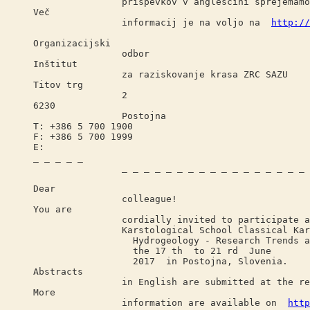
prispevkov v angleščini sprejemamo ob 
Več
informacij je na voljo na
http://
Organizacijski
odbor
Inštitut
za raziskovanje krasa ZRC SAZU
Titov trg
2
6230
Postojna
T: +386 5 700 1900
F: +386 5 700 1999
E:
_ _ _ _ _
_ _ _ _ _ _ _ _ _ _ _ _ _ _ _ _ _ 
Dear
colleague!
You are
cordially invited to participate at th
Karstological School Classical Karst
Hydrogeology - Research Trends and A
the 17 th to 21 rd June
2017 in Postojna, Slovenia.
Abstracts
in English are submitted at the regi
More
information are available on
http