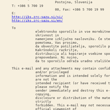
Postojna, Slovenija
T: +386 5 700 19
00, Fax: +386 5 700 19 99
E:
http://iks.zrc-sazu.si/si/
http://iks.zrc-sazu.si/en/
To
elektronsko sporočilo in vse morebitne pr
skrivnost in
namenjene izključno naslovniku. Če ste sp
pomotoma, Vas prosimo,
da obvestite pošiljatelja, sporočilo pa 
Kakršnokoli razkritje,
distribucija ali kopiranje vsebine sporoč
prepovedano. Ni nujno,
da to sporočilo odraža uradno stališče u
This e-mail and any attachments may contain confid
and/or privileged
information and is intended solely for th
are not the
intended recipient (or have received this
please notify the
sender immediately and destroy this e-mai
copying,
disclosure or distribution of the materia
strictly
forbidden. This e-mail may not necessari
official viewpoint of