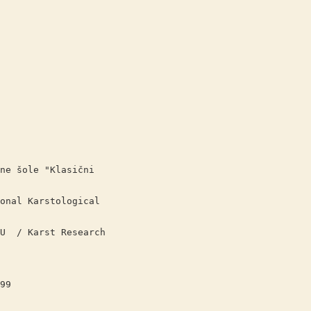
e "Klasični
arstological
arst Research
99