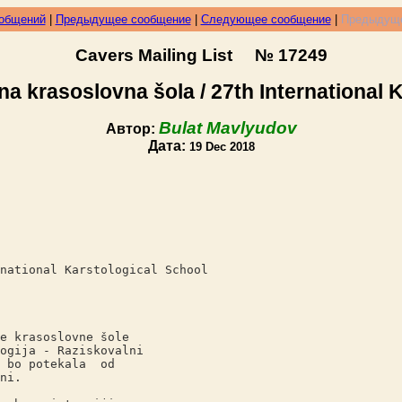
ообщений
|
Предыдущее сообщение
|
Следующее сообщение
|
Предыдуще
Cavers Mailing List № 17249
a krasoslovna šola / 27th International K
Bulat Mavlyudov
Автор:
Дата:
19 Dec 2018
national Karstological School
asoslovne šole
a - Raziskovalni
 potekala od
i.