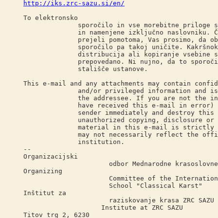
http://iks.zrc-sazu.si/en/
To elektronsko
sporočilo in vse morebitne priloge so po
in namenjene izključno naslovniku. Če s
prejeli pomotoma, Vas prosimo, da obvest
sporočilo pa takoj uničite. Kakršnokoli
distribucija ali kopiranje vsebine spor
prepovedano. Ni nujno, da to sporočilo 
stališče ustanove.
This e-mail and any attachments may contain confid
and/or privileged information and is int
the addressee. If you are not the intend
have received this e-mail in error) ple
sender immediately and destroy this e-
unauthorized copying, disclosure or dis
material in this e-mail is strictly forb
may not necessarily reflect the official
institution.
--
Organizacijski
odbor Mednarodne krasoslovne šole 
Organizing
Committee of the International Ka
School "Classical Karst"
Inštitut za
raziskovanje krasa ZRC SAZU / Ka
Institute at ZRC SAZU
Titov trg 2, 6230