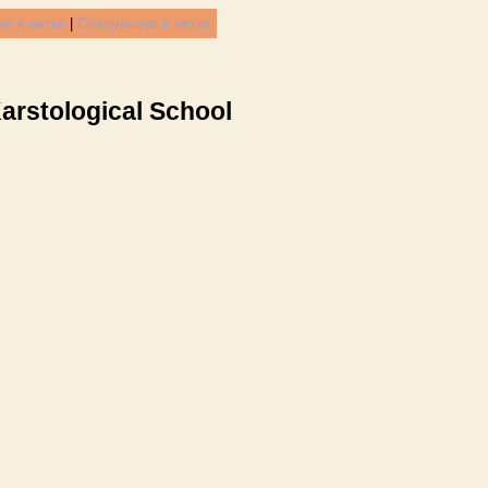
е в ветке
|
Следующее в ветке
arstological School