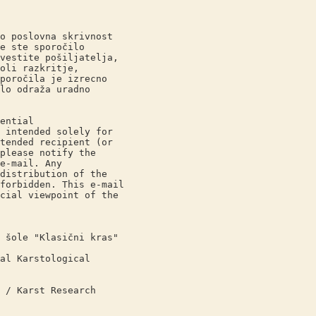
slovna skrivnost
te sporočilo
ite pošiljatelja,
 razkritje,
očila je izrecno
odraža uradno
ential
ended solely for
ed recipient (or
ase notify the
mail. Any
tribution of the
idden. This e-mail
 viewpoint of the
"Klasični kras"
rstological
rst Research