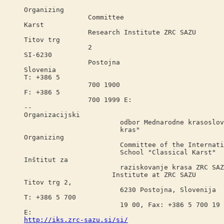
Organizing
Committee
Karst
Research Institute ZRC SAZU
Titov trg
2
SI-6230
Postojna
Slovenia
T: +386 5
700 1900
F: +386 5
700 1999 E:
--
Organizacijski
odbor Mednarodne krasoslovne šol
kras"
Organizing
Committee of the International K
School "Classical Karst"
Inštitut za
raziskovanje krasa ZRC SAZU / K
Institute at ZRC SAZU
Titov trg 2,
6230 Postojna, Slovenija
T: +386 5 700
19 00, Fax: +386 5 700 19 
E:
http://iks.zrc-sazu.si/si/