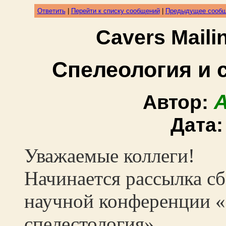
Ответить
|
Перейти к списку сообщений
|
Предыдущее сооб
Cavers Mail
Спелеология и с
A
Автор:
Дата
Уважаемые коллеги!
Начинается рассылка с
научной конференции «
спелестология».