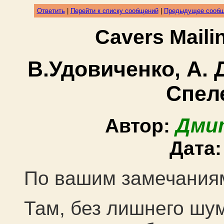
Ответить
|
Перейти к списку сообщений
|
Предыдущее сооб
Cavers Mail
В.Удовиченко, А. 
Спел
Дми
Автор:
Дата
По вашим замечаниям
Там, без лишнего шум