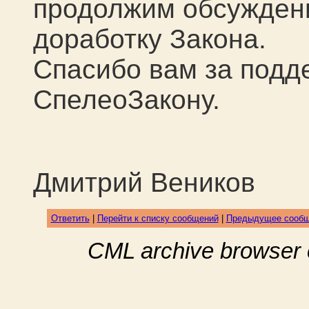
продолжим обсужден
доработку Закона.
Спасибо вам за подд
СпелеоЗакону.
Дмитрий Веников
Ответить
|
Перейти к списку сообщений
|
Предыдущее сооб
CML archive browser 