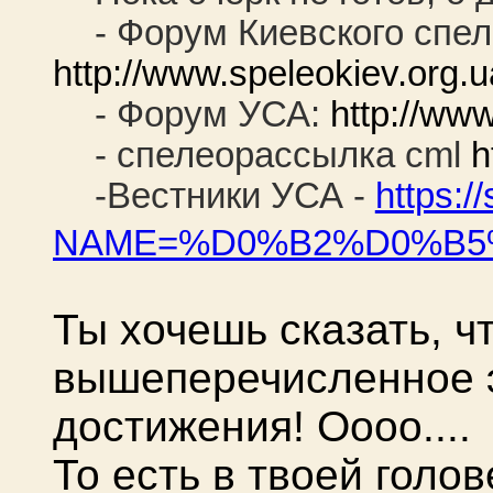
- Форум Киевского спел
http://www.speleokiev.org.u
- Форум УСА:
http://ww
- спелеорассылка cml
h
-Вестники УСА -
https://
NAME=%D0%B2%D0%B5
Ты хочешь сказать, ч
вышеперечисленное 
достижения! Оооо....
То есть в твоей голо