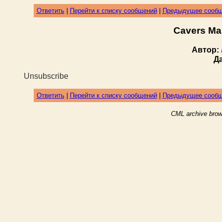
Ответить
|
Перейти к списку сообщений
|
Предыдущее сооб
Cavers Ma
Автор:
Д
Unsubscribe
Ответить
|
Перейти к списку сообщений
|
Предыдущее сооб
CML archive brow