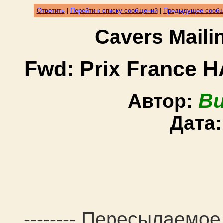
Ответить
|
Перейти к списку сообщений
|
Предыдущее сооб
Cavers Mail
Fwd: Prix France H
Bu
Автор:
Дата
-------- Пересылаемое 