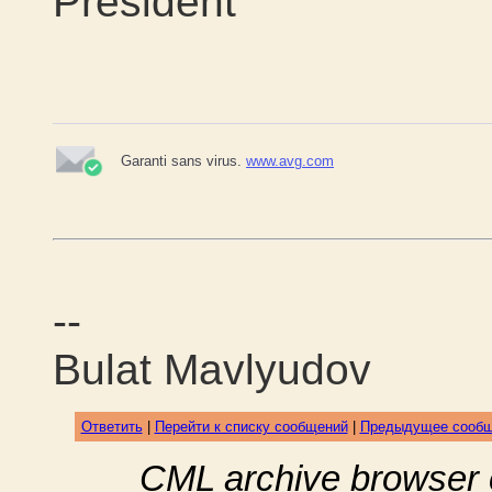
President
Garanti sans virus.
www.avg.com
--
Bulat Mavlyudov
Ответить
|
Перейти к списку сообщений
|
Предыдущее сооб
CML archive browser 