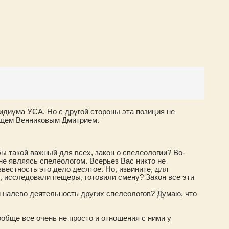
идиума УСА. Но с другой стороны эта позиция не
рищем Венниковым Дмитрием.
ы такой важный для всех, закон о спелеологии? Во-
 не являясь спелеологом. Всерьез Вас никто не
звестность это дело десятое. Но, извините, для
ы, исследовали пещеры, готовили смену? Закон все эти
и налево деятельность других спелеологов? Думаю, что
обще все очень не просто и отношения с ними у