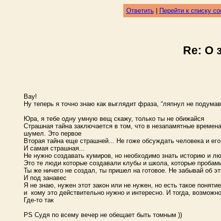
Ответить
|
Перейти к списку с
Re: О 
Вау!
Ну теперь я точно знаю как выглядит фраза, “ляпнул не подумав
Юра, я тебе одну умную вещ скажу, только ты не обижайся
Страшная тайна заключается в том, что в незапамятные времена
шумел. Это первое
Вторая тайна еще страшней... Не гоже обсуждать человека и его
И самая страшная...
Не нужно создавать кумиров, но необходимо знать историю и лю
Это те люди которые создавали клубы и школа, которые пробам
Ты же ничего не создал, ты пришел на готовое. Не забывай об э
И под занавес
Я не знаю, нужен этот закон или не нужен, но есть такое поняти
и кому это действительно нужно и интересно. И тогда, возможно
Где-то так
PS Судя по всему вечер не обещает быть томным ))