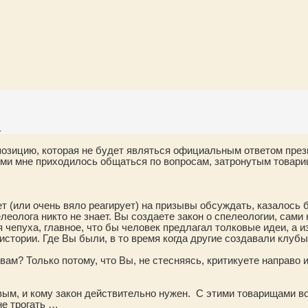
.
позицию, которая не будет являться официальным ответом през
рыми мне приходилось общаться по вопросам, затронутым това
т (или очень вяло реагирует) на призывы обсуждать, казалось б
леолога никто не знает. Вы создаете закон о спелеологии, сами
я чепуха, главное, что бы человек предлагал толковые идеи, а и
истории. Где Вы были, в то время когда другие создавали клуб
м? Только потому, что Вы, не стесняясь, критикуете направо 
вым, и кому закон действительно нужен.
С этими товарищами во
не трогать …