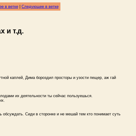
е в ветке
|
Следующее в ветке
 и т.д.
тной каплей, Дима бороздил просторы и узости пещер, аж гай
плодами их деятельности ты сейчас пользуешься.
их.
шь обсуждать. Сиди в сторонке и не мешай тем кто понимает суть