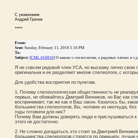
С уважением
Андрей Грачев
*****
From:
Sent:
Sunday, February 11, 2018 5:16 PM
To:
Subject:
[
CML #16910
] О законе о спелеологии, о рядовых членах и т.д
Я не совсем рядовой член УСА, но выскажу лично свою 
оригинальна и ее разделяют многие спелеологи, с кото
Для удобства восприятия по пунктам.
1. Почему спелеологическая общественность не реагируе
первых, не обижайтесь Дмитрий Венников, но Вас как спе
воспринимает, так же как и Ваш закон. Казалось бы, кака
большинства спелеологов, Вы, человек из ниоткуда, без 
годы готовили для них?
Почему Вам должны доверять люди и прислушиваться к ва
этого не достаточно.
2. Не сложно догадаться, кто стоит за Дмитрией Веннико
большинства спелеологов строятся по принципу, лучше 