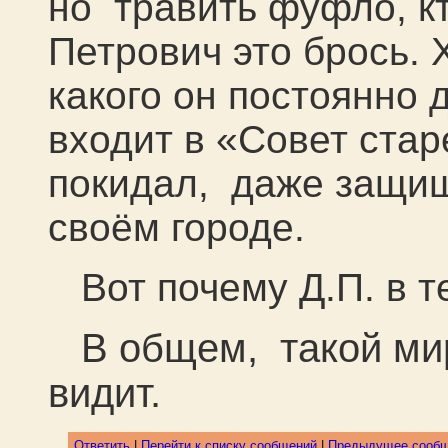
но травить фуфло, к
Петрович это брось. 
какого он постоянно 
входит в «Совет ста
покидал, даже защищ
своём городе.
Вот почему Д.П. в те
В общем, такой ми
видит.
Ответить
|
Перейти к списку сообщений
|
Предыдущее сооб