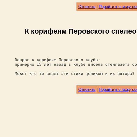
Ответить
|
Перейти к списку с
К корифеям Перовского спелеокл
Вопрос к корифеям Перовского клуба:
примерно 15 лет назад в клубе висела стенгазета со
Может кто то знает эти стихи целиком и их автора?
Ответить
|
Перейти к списку с