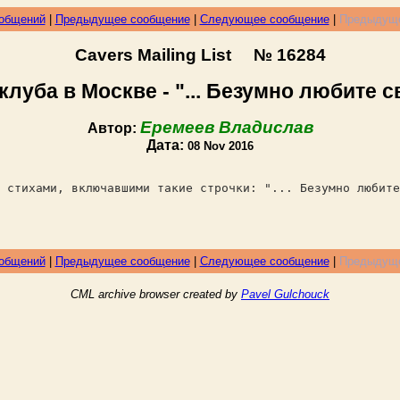
ообщений
|
Предыдущее сообщение
|
Следующее сообщение
|
Предыдуще
Cavers Mailing List № 16284
уба в Москве - "... Безумно любите св
Еремеев Владислав
Автор:
Дата:
08 Nov 2016
 стихами, включавшими такие строчки: "... Безумно любите
ообщений
|
Предыдущее сообщение
|
Следующее сообщение
|
Предыдуще
CML archive browser created by
Pavel Gulchouck