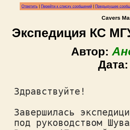
Ответить
|
Перейти к списку сообщений
|
Предыдущее сооб
Cavers Ma
Экспедиция КС МГУ
Ан
Автор:
Дата
Здравствуйте!
Завершилась экспедици
под руководством Шува