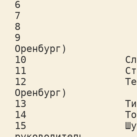
6 Куксов Ан
7 Лучинина 
8 Новиков П
9 Рыжков 
Оренбург)
10 Словохотов
11 Старокуров
12 Тетерин 
Оренбург)
13 Тихонова О
14 Торочков М
15 Шувалов Ан
руководитель.