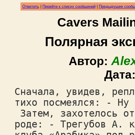
Ответить
|
Перейти к списку сообщений
|
Предыдущее сооб
Cavers Mail
Полярная экс
Ale
Автор:
Дата
Сначала, увидев, репл
тихо посмеялся: - Ну 
Затем, захотелось от
роде: - Трегубов А. к