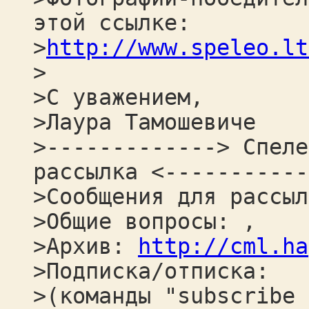
этой ссылке:
>
http://www.speleo.lt
>
>С уважением,
>Лаура Тамошевиче
>-------------> Спеле
рассылка <-----------
>Сообщения для рассыл
>Общие вопросы: ,
>Архив:
http://cml.ha
>Подписка/отписка:
>(команды "subscribe 