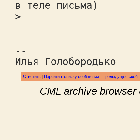
в теле письма)
>
--
Илья Голобородько
Ответить
|
Перейти к списку сообщений
|
Предыдущее сооб
CML archive browser 