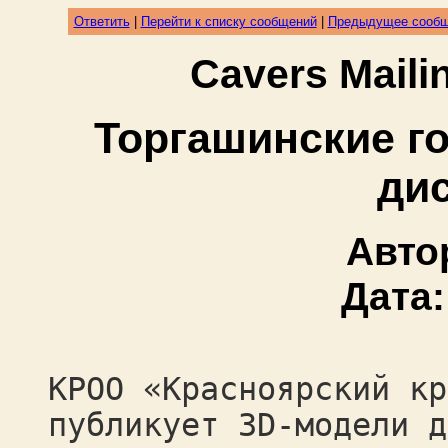
Ответить
|
Перейти к списку сообщений
|
Предыдущее сооб
Cavers Mail
Торгашинские го
ди
Авто
Дата
КРОО «Красноярский кр
публикует 3D-модели д