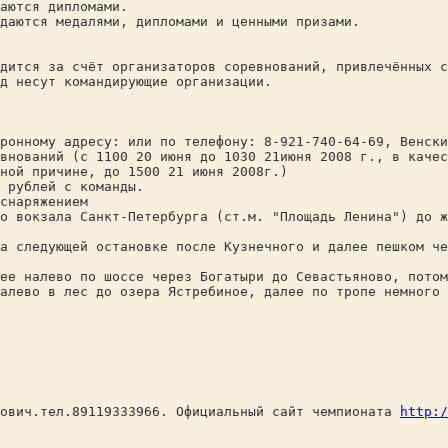
аются дипломами.
даются медалями, дипломами и ценными призами.
дится за счёт организаторов соревнований, привлечённых с
д несут командирующие организации.
ронному адресу: или по телефону: 8-921-740-64-69, Венски
внований (с 1100 20 июня до 1030 21июня 2008 г., в качес
ной причине, до 1500 21 июня 2008г.)
 рублей с команды.
снаряжением
о вокзала Санкт-Петербурга (ст.м. "Площадь Ленина") до ж
а следующей остановке после Кузнечного и далее пешком ч
ее налево по шоссе через Богатыри до Севастьяново, потом
алево в лес до озера Ястребиное, далее по тропе немного 
лович.тел.89119333966. Официальный сайт чемпионата
http:/