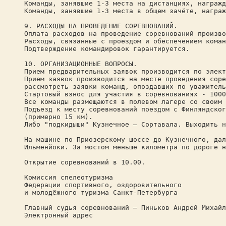
Команды, занявшие 1-3 места на дистанциях, награжд
Команды, занявшие 1-3 места в общем зачёте, награж
9. РАСХОДЫ НА ПРОВЕДЕНИЕ СОРЕВНОВАНИЙ.
Оплата расходов на проведение соревнований произво
Расходы, связанные с проездом и обеспечением коман
Подтверждение командировок гарантируется.
10. ОРГАНИЗАЦИОННЫЕ ВОПРОСЫ.
Прием предварительных заявок производится по элект
Прием заявок производится на месте проведения соре
рассмотреть заявки команд, опоздавших по уважитель
Стартовый взнос для участия в соревнованиях - 1000
Все команды размещаются в полевом лагере со своим 
Подъезд к месту соревнований поездом с Финляндског
(примерно 15 км).
Либо "подкидыши" Кузнечное – Сортавала. Выходить н
На машине по Приозерскому шоссе до Кузнечного, дал
Ильменйоки. За мостом меньше километра по дороге н
Открытие соревнований в 10.00.
Комиссия спелеотуризма
Федерации спортивного, оздоровительного
и молодёжного туризма Санкт-Петербурга
Главный судья соревнований – Пиньков Андрей Михай
Электронный адрес