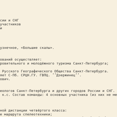
сии и СНГ
участников
и
узнечное, «Большие скалы».
ований осуществляет:
ровительного и молодёжного туризма Санкт-Петербурга;
 Русского Географического Общества Санкт-Петербурга.
яет C-Пб. СРЦН.ГУ. ГВПЦ. ’’Дзержинец’’.
ович.
еологов Санкт-Петербурга и других городов России и СНГ. 
 к.с. Состав команды: 4 основных участника (из них не ме
ной дистанции четвёртого класса:
е маршрута спелеотехники;