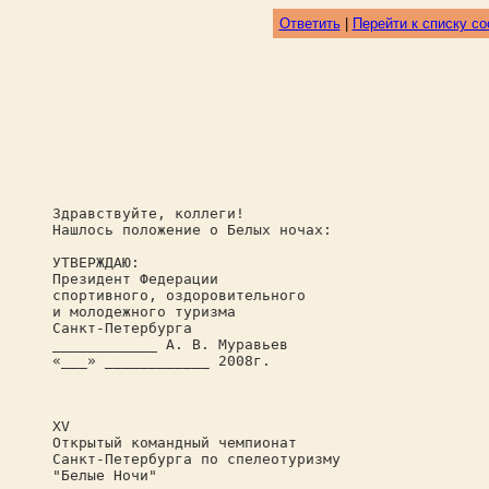
Ответить
|
Перейти к списку с
Здравствуйте, коллеги!
Нашлось положение о Белых ночах:
УТВЕРЖДАЮ:
Президент Федерации
спортивного, оздоровительного
и молодежного туризма
Санкт-Петербурга
____________ А. В. Муравьев
«___» ____________ 2008г.
XV
Открытый командный чемпионат
Санкт-Петербурга по спелеотуризму
"Белые Ночи"