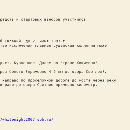
редств и стартовых взносов участников.
й Евгений, до 21 июня 2007 г.
тве исключения главная судейская коллегия может
д.ст. Кузнечное. Далее по "тропе Хошимина"
ерез болото (примерно 4-5 км до озера Светлое).
 направо по проселочной дороге до моста через реку
вправо до озера Светлое примерно километр.
/whitenight2007.spb.ru/