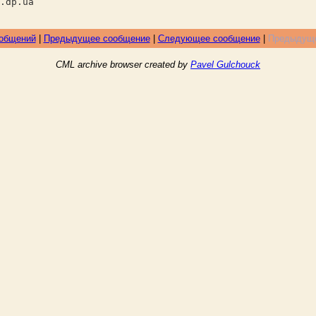
ua
ообщений
|
Предыдущее сообщение
|
Следующее сообщение
|
Предыдуще
CML archive browser created by
Pavel Gulchouck