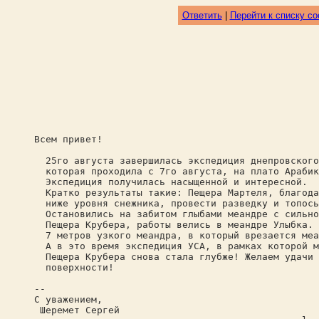
Ответить
|
Перейти к списку с
Всем привет!
25го августа завершилась экспедиция днепровского
которая проходила с 7го августа, на плато Арабик
Экспедиция получилась насыщенной и интересной.
Кратко результаты такие: Пещера Мартеля, благода
ниже уровня снежника, провести разведку и топось
Остановились на забитом глыбами меандре с сильно
Пещера Крубера, работы велись в меандре Улыбка. 
7 метров узкого меандра, в который врезается меа
А в это время экспедиция УСА, в рамках которой м
Пещера Крубера снова стала глубже! Желаем удачи 
поверхности!
--
С уважением,
Шеремет Сергей