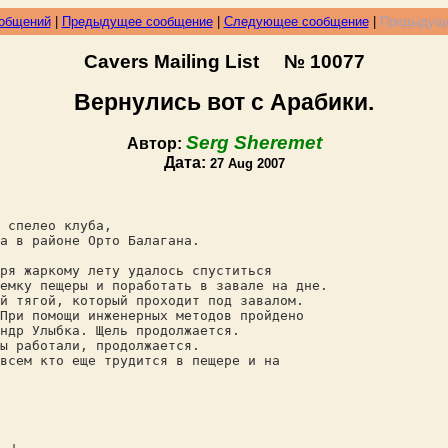
ообщений
|
Предыдущее сообщение
|
Следующее сообщение
|
Предыдуще
Cavers Mailing List № 10077
Вернулись вот с Арабики.
Serg Sheremet
Автор:
Дата:
27 Aug 2007
 спелео клуба,
а в районе Орто Балагана.
ря жаркому лету удалось спуститься
емку пещеры и поработать в завале на дне.
й тягой, который проходит под завалом.
При помощи инженерных методов пройдено
ндр Улыбка. Щель продолжается.
ы работали, продолжается.
всем кто еще трудится в пещере и на