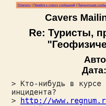
Ответить
|
Перейти к списку сообщений
|
Предыдущее сооб
Cavers Mail
Re: Туристы, 
"Геофизиче
Авт
Дата
> Кто-нибудь в курсе 
инцидента?
>
http://www.regnum.r