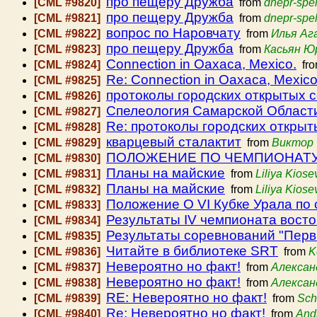
про пещеру Дружба
[CML #9820]
from
dnepr-spe
про пещеру Дружба
[CML #9821]
from
dnepr-spe
вопрос по Наровчату
[CML #9822]
from
Илья Аг
про пещеру Дружба
[CML #9823]
from
Касьян Ю
Connection in Oaxaca, Mexico.
[CML #9824]
fr
Re: Connection in Oaxaca, Mexico
[CML #9825]
протоколы городских открытых с
[CML #9826]
Спелеология Самарской Област
[CML #9827]
Re: протоколы городских открыт
[CML #9828]
кварцевый сталактит
[CML #9829]
from
Виктор
ПОЛОЖЕНИЕ ПО ЧЕМПИОНАТУ
[CML #9830]
Планы на майские
[CML #9831]
from
Liliya Kiose
Планы на майские
[CML #9832]
from
Liliya Kiose
Положение О VI Кубке Урала по
[CML #9833]
Результаты IV чемпионата вост
[CML #9834]
Результаты соревнований "Перв
[CML #9835]
Читайте в библиотеке SRT
[CML #9836]
from
K
Невероятно но факт!
[CML #9837]
from
Алексан
Невероятно но факт!
[CML #9838]
from
Алексан
RE: Невероятно но факт!
[CML #9839]
from
Sch
Re: Невероятно но факт!
[CML #9840]
from
And