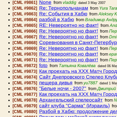
None
[CML #9861]
from
vladdig
dated 3 May 2007
Re: Тернопольчанам
[CML #9862]
from
Yura Tar
Re: События в Хабю
[CML #9863]
from
Aleksey 
разбой в Хабю
[CML #9864]
from
Владимир Андр
RE: Невероятно но факт!
[CML #9865]
from
And
Re: Невероятно но факт!
[CML #9866]
from
Пер
Re: Невероятно но факт!
[CML #9867]
from
Dmi
Соревнования в Санкт-Петербур
[CML #9868]
Re: Невероятно но факт!
[CML #9869]
from
Пер
Re: Невероятно но факт!
[CML #9870]
from
epa
Re: Невероятно но факт!
[CML #9871]
from
Пер
foto
[CML #9872]
from
Татьяна Ковалёва
dated 06 Ma
Как проехать на XXX Матч Горо
[CML #9873]
Сайт Днепровского Спелео Клуб
[CML #9874]
пещера дивья
[CML #9875]
from
yu7887
dated 1 Ma
"Белые ночи - 2007"
[CML #9876]
from
Дмитрий 
Как проехать на XXX Матч Горо
[CML #9877]
Архангельский спелеосайт
[CML #9878]
from
N
сайт клуба "Сарма" (Израиль)
[CML #9879]
fr
Разбой в Хабю: продолжение де
[CML #9880]