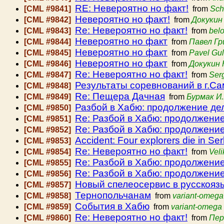
RE: Невероятно но факт!
[CML #9841]
from
Sch
Невероятно но факт!
[CML #9842]
from
Докукин
Re: Невероятно но факт!
[CML #9843]
from
bel
Невероятно но факт
[CML #9844]
from
Павел Гр
Невероятно но факт
[CML #9845]
from
Pavel Gu
Невероятно но факт
[CML #9846]
from
Докукин 
Re: Невероятно но факт!
[CML #9847]
from
Ser
Результаты соревнований в г.С
[CML #9848]
Re: Пещера Дачная
[CML #9849]
from
Бурмак И.
Разбой в Хабю: продолжение де
[CML #9850]
Re: Разбой в Хабю: продолжени
[CML #9851]
Re: Разбой в Хабю: продолжени
[CML #9852]
Accident: Four explorers die in Ser
[CML #9853]
Re: Невероятно но факт!
[CML #9854]
from
Vel
Re: Разбой в Хабю: продолжени
[CML #9855]
Re: Разбой в Хабю: продолжени
[CML #9856]
Новый спелеосервис в русскояз
[CML #9857]
Тернопольчанам
[CML #9858]
from
variant-omega
События в Хабю
[CML #9859]
from
variant-omega
Re: Невероятно но факт!
[CML #9860]
from
Пер