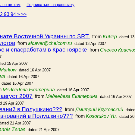
ь по веткам
Подписаться на рассылку
92
93
94
>
>>
нате Восточной Украины по SRT.
from
Ku6ep
dated 13
ологов
from
alcaver@chelcom.ru
dated 13 Apr 2007
е и спасработам в Красноярске
from
Спелео Красно
7
ted 15 Apr 2007
 Markow
dated 16 Apr 2007
eva
dated 16 Apr 2007
dated 16 Apr 2007
m
Медведева Екатерина
dated 16 Apr 2007
 август 2007
from
Медведева Екатерина
dated 16 Apr 2007
d 19 Apr 2007
ований в Полушкино???
from
Дмитрий Круковский
dated
евнований в Полушкино???
from
Kosorukov Yu.
dated 20
dated 21 Apr 2007
annis Zenas
dated 21 Apr 2007