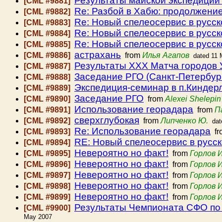
Результаты майской экспедиции 
[CML #9881]
Re: Разбой в Хабю: продолжени
[CML #9882]
Re: Новый спелеосервис в русс
[CML #9883]
Re: Новый спелеосервис в русс
[CML #9884]
Re: Новый спелеосервис в русс
[CML #9885]
астрахань
[CML #9886]
from
Илья Агапов
dated 11
Результаты ХХХ Матча городов 
[CML #9887]
Заседание РГО (Санкт-Петербург
[CML #9888]
Экспедиция-семинар в п.Киндер
[CML #9889]
Заседание РГО
[CML #9890]
from
Alexei Shelepin
Использование георадара
[CML #9891]
from
П
сверхглубокая
[CML #9892]
from
Липченко Ю.
dat
Re: Использование георадара
[CML #9893]
fr
RE: Новый спелеосервис в русс
[CML #9894]
Невероятно но факт!
[CML #9895]
from
Горлов 
Невероятно но факт!
[CML #9896]
from
Горлов 
Невероятно но факт!
[CML #9897]
from
Горлов 
Невероятно но факт!
[CML #9898]
from
Горлов 
Невероятно но факт!
[CML #9899]
from
Горлов 
Результаты Чемпионата СФО по 
[CML #9900]
May 2007