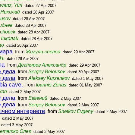
wartz, Yuri
dated 27 Apr 2007
 Николай
dated 28 Apr 2007
ousov
dated 28 Apr 2007
иднев
dated 28 Apr 2007
lchouck
dated 28 Apr 2007
Николай
dated 28 Apr 2007
go
dated 28 Apr 2007
амара
from
Жигули-спелео
dated 29 Apr 2007
Н.
dated 29 Apr 2007
ла
from
Дегтярев Александр
dated 29 Apr 2007
е дела
from
Sergey Belousov
dated 30 Apr 2007
е дела
from
Aleksey Kurzenkov
dated 1 May 2007
bia cave.
from
Ioannis Zenas
dated 01 May 2007
ikan
dated 2 May 2007
е дела
from
Евгений
dated 2 May 2007
е дела
from
Sergey Belousov
dated 2 May 2007
ычном интернете
from
Snetkov Evgeny
dated 2 May 2007
dated 2 May 2007
dated 3 May 2007
етятко Олег
dated 3 May 2007