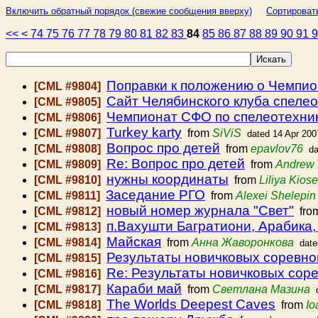
Включить обратный порядок (свежие сообщения вверху)
Сортироват
<<
<
74
75
76
77
78
79
80
81
82
83
84
85
86
87
88
89
90
91
Поправки к положению о Чемпио
[CML #9804]
Сайт Челябинского клуба спеле
[CML #9805]
Чемпионат СФО по спелеотехник
[CML #9806]
Turkey karty
[CML #9807]
from
SiViS
dated 14 Apr 200
Вопрос про детей
[CML #9808]
from
epavlov76
da
Re: Вопрос про детей
[CML #9809]
from
Andrew
нужны координаты
[CML #9810]
from
Liliya Kios
Заседание РГО
[CML #9811]
from
Alexei Shelepin
новый номер журнала "Свет"
[CML #9812]
fro
п.Вахушти Багратиони, Арабика,
[CML #9813]
Майская
[CML #9814]
from
Анна Жаворонкова
date
Результаты новичковых соревн
[CML #9815]
Re: Результаты новичковых сор
[CML #9816]
Караби май
[CML #9817]
from
Светлана Мазина
The Worlds Deepest Caves
[CML #9818]
from
Io