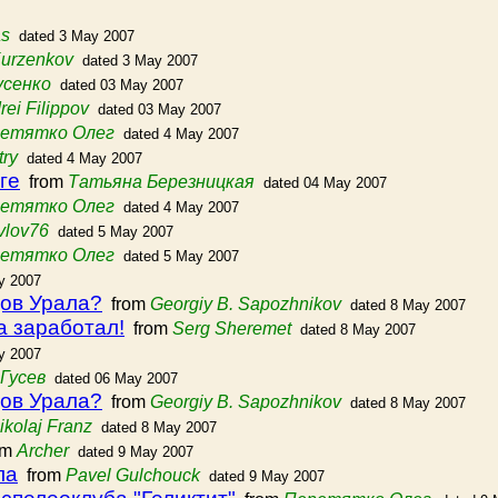
as
dated 3 May 2007
Kurzenkov
dated 3 May 2007
усенко
dated 03 May 2007
rei Filippov
dated 03 May 2007
етятко Олег
dated 4 May 2007
try
dated 4 May 2007
ге
from
Татьяна Березницкая
dated 04 May 2007
етятко Олег
dated 4 May 2007
vlov76
dated 5 May 2007
етятко Олег
dated 5 May 2007
y 2007
дов Урала?
from
Georgiy B. Sapozhnikov
dated 8 May 2007
а заработал!
from
Serg Sheremet
dated 8 May 2007
y 2007
Гусев
dated 06 May 2007
дов Урала?
from
Georgiy B. Sapozhnikov
dated 8 May 2007
ikolaj Franz
dated 8 May 2007
om
Archer
dated 9 May 2007
ла
from
Pavel Gulchouck
dated 9 May 2007