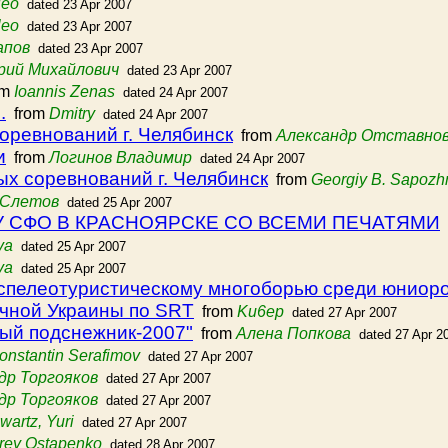
leo
dated 23 Apr 2007
leo
dated 23 Apr 2007
апов
dated 23 Apr 2007
рий Михайлович
dated 23 Apr 2007
om
Ioannis Zenas
dated 24 Apr 2007
.
from
Dmitry
dated 24 Apr 2007
оревнований г. Челябинск
from
Александр Отставно
и
from
Логинов Владимир
dated 24 Apr 2007
ых соревнований г. Челябинск
from
Georgiy B. Sapozh
 Слетов
dated 25 Apr 2007
 СФО В КРАСНОЯРСКЕ СО ВСЕМИ ПЕЧАТЯМИ
va
dated 25 Apr 2007
va
dated 25 Apr 2007
 спелеотуристическому многоборью среди юниор
очной Украины по SRT
from
Ku6ep
dated 27 Apr 2007
ый подснежник-2007"
from
Алена Попкова
dated 27 Apr 2
onstantin Serafimov
dated 27 Apr 2007
др Торгояков
dated 27 Apr 2007
др Торгояков
dated 27 Apr 2007
wartz, Yuri
dated 27 Apr 2007
rey Ostapenko
dated 28 Apr 2007