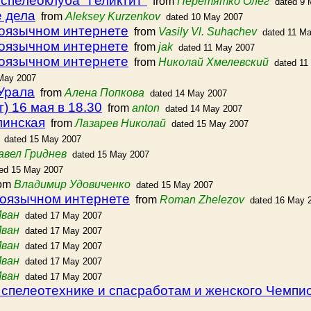
спелеоклуба "Геликтит"
from
Перетятко Олег
dated 9 
е дела
from
Aleksey Kurzenkov
dated 10 May 2007
коязычном интернете
from
Vasily Vl. Suhachev
dated 11 M
коязычном интернете
from
jak
dated 11 May 2007
коязычном интернете
from
Николай Хмелевский
dated 11
 May 2007
Урала
from
Алена Попкова
dated 14 May 2007
) 16 мая в 18.30
from
anton
dated 14 May 2007
линская
from
Лазарев Николай
dated 15 May 2007
dated 15 May 2007
авел Гриднев
dated 15 May 2007
ed 15 May 2007
om
Владимир Удовиченко
dated 15 May 2007
коязычном интернете
from
Roman Zhelezov
dated 16 May 
Иван
dated 17 May 2007
Иван
dated 17 May 2007
Иван
dated 17 May 2007
Иван
dated 17 May 2007
Иван
dated 17 May 2007
спелеотехнике и спасработам и женского Чемпио