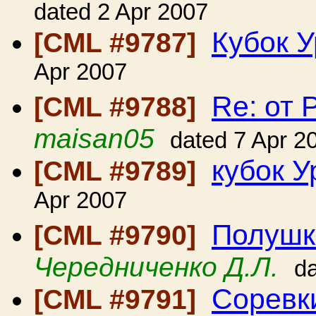
dated 2 Apr 2007
Кубок 
[CML #9787]
Apr 2007
Re: от 
[CML #9788]
maisan05
dated 7 Apr 2
кубок У
[CML #9789]
Apr 2007
Полушк
[CML #9790]
Чередниченко Д.Л.
da
Соревки
[CML #9791]