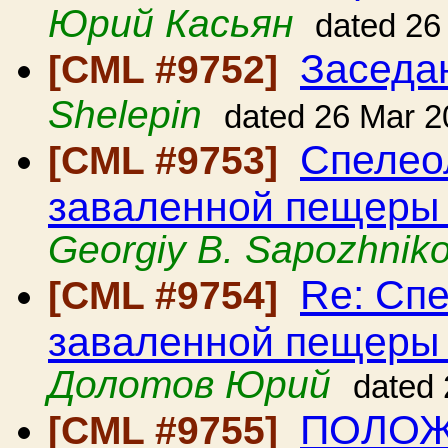
Юрий Касьян
dated 26
Заседа
[CML #9752]
Shelepin
dated 26 Mar 2
Спелео
[CML #9753]
заваленной пещеры 
Georgiy B. Sapozhnik
Re: Спе
[CML #9754]
заваленной пещеры 
Долотов Юрий
dated
ПОЛОЖ
[CML #9755]