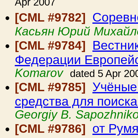
Apr 2007
Соревн
[CML #9782]
Касьян Юрий Михайл
Вестни
[CML #9784]
Федерации Европейс
Komarov
dated 5 Apr 20
Учёные
[CML #9785]
средства для поиск
Georgiy B. Sapozhnik
от Румя
[CML #9786]