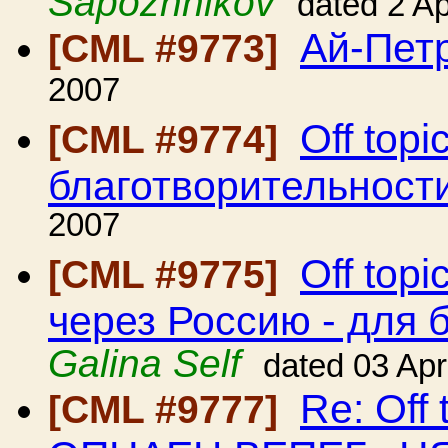
Sapozhnikov
dated 2 A
Ай-Пет
[CML #9773]
2007
Off top
[CML #9774]
благотворительност
2007
Off top
[CML #9775]
через Россию - для 
Galina Self
dated 03 Ap
Re: Of
[CML #9777]