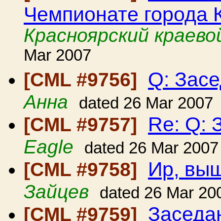
Чемпионате города 
Красноярский краево
Mar 2007
Q: Зас
[CML #9756]
Анна
dated 26 Mar 2007
Re: Q:
[CML #9757]
Eagle
dated 26 Mar 2007
Ир, вы
[CML #9758]
Зайцев
dated 26 Mar 20
Заседа
[CML #9759]