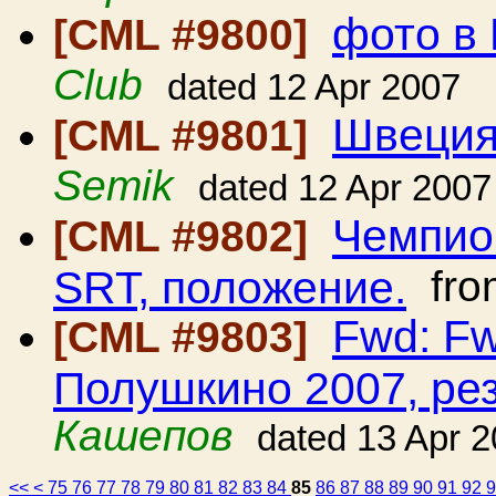
фото в
[CML #9800]
Club
dated 12 Apr 2007
Швеция
[CML #9801]
Semik
dated 12 Apr 2007
Чемпио
[CML #9802]
SRT, положение.
fr
Fwd: Fw
[CML #9803]
Полушкино 2007, ре
Кашепов
dated 13 Apr 
<<
<
75
76
77
78
79
80
81
82
83
84
85
86
87
88
89
90
91
92