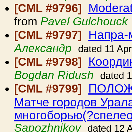
Moderat
[CML #9796]
from
Pavel Gulchouck
Напра-
[CML #9797]
Александр
dated 11 Ap
Коорди
[CML #9798]
Bogdan Ridush
dated 
ПОЛОЖЕ
[CML #9799]
Матче городов Урала
многоборью(?спелео
Sapozhnikov
dated 12 