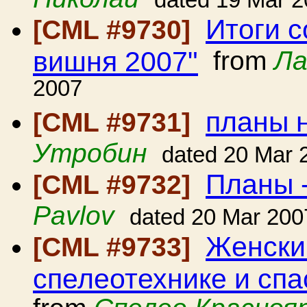
dated 19 Mar 
Итоги 
[CML #9730]
вишня 2007"
from
Ла
2007
планы 
[CML #9731]
Утробин
dated 20 Mar 
Планы -
[CML #9732]
Pavlov
dated 20 Mar 200
Женски
[CML #9733]
спелеотехнике и сп