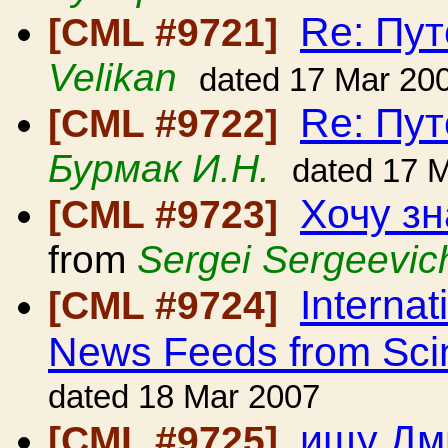
Re: Пут
[CML #9721]
Velikan
dated 17 Mar 20
Re: Пут
[CML #9722]
Бурмак И.Н.
dated 17 
Хочу зн
[CML #9723]
from
Sergei Sergeevic
Internat
[CML #9724]
News Feeds from Scin
dated 18 Mar 2007
ищу Дм
[CML #9725]