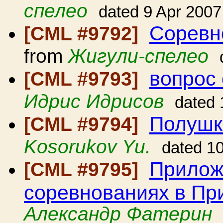
спелео
dated 9 Apr 2007
Соревн
[CML #9792]
from
Жигули-спелео
вопрос
[CML #9793]
Идрис Идрисов
dated 
Полушк
[CML #9794]
Kosorukov Yu.
dated 1
Прилож
[CML #9795]
соревнованиях в Пр
Александр Фатерин