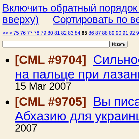
Включить обратный порядок
вверху)
Сортировать по в
<<
<
75
76
77
78
79
80
81
82
83
84
85
86
87
88
89
90
91
92
Сильно
[CML #9704]
на пальце при лазан
15 Mar 2007
Вы писа
[CML #9705]
Абхазию для украин
2007