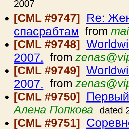
2007
Re: Же
[CML #9747]
спасрабтам
from
ma
Worldwi
[CML #9748]
2007.
from
zenas@vip
Worldwi
[CML #9749]
2007.
from
zenas@vip
Первый
[CML #9750]
Алена Попкова
dated 
Соревн
[CML #9751]