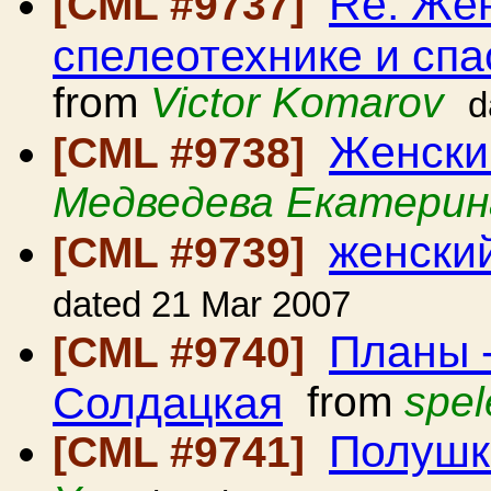
Re: Же
[CML #9737]
спелеотехнике и сп
from
Victor Komarov
d
Женски
[CML #9738]
Медведева Екатерин
женски
[CML #9739]
dated 21 Mar 2007
Планы -
[CML #9740]
Солдацкая
from
spel
Полушк
[CML #9741]