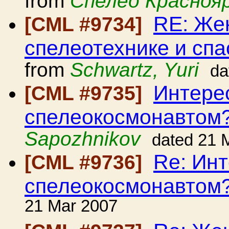
from
Спелео Красноя
RE: Же
[CML #9734]
спелеотехнике и сп
from
Schwartz, Yuri
da
Интере
[CML #9735]
спелеокосмонавтом
Sapozhnikov
dated 21 
Re: Инт
[CML #9736]
спелеокосмонавтом
21 Mar 2007