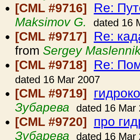
Re: Пут
[CML #9716]
Maksimov G.
dated 16 
Re: ка
[CML #9717]
from
Sergey Maslenni
Re: Пом
[CML #9718]
dated 16 Mar 2007
гидрок
[CML #9719]
Зубарева
dated 16 Mar
про гид
[CML #9720]
Зубарева
dated 16 Mar