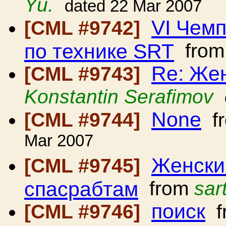
Yu.
dated 22 Mar 2007
VI Чем
[CML #9742]
по технике SRT
fro
Re: Же
[CML #9743]
Konstantin Serafimov
None
[CML #9744]
f
Mar 2007
Женски
[CML #9745]
спасрабтам
from
sar
поиск
[CML #9746]
f