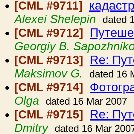
кадаст
[CML #9711]
Alexei Shelepin
dated 
Путеше
[CML #9712]
Georgiy B. Sapozhnik
Re: Пут
[CML #9713]
Maksimov G.
dated 16 
Фотогр
[CML #9714]
Olga
dated 16 Mar 2007
Re: Пут
[CML #9715]
Dmitry
dated 16 Mar 200