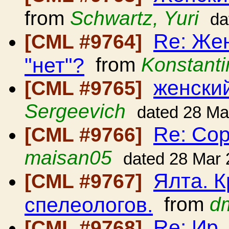
from
Schwartz, Yuri
da
Re: Жен
[CML #9764]
"нет"?
from
Konstanti
женски
[CML #9765]
Sergeevich
dated 28 Ma
Re: Со
[CML #9766]
maisan05
dated 28 Mar
Ялта. К
[CML #9767]
спелеологов.
from
dm
Re: Ир
[CML #9768]