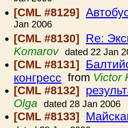
Автобу
[CML #8129]
Jan 2006
Re: Экс
[CML #8130]
Komarov
dated 22 Jan 
Балтий
[CML #8131]
конгресс
from
Victor
резуль
[CML #8132]
Olga
dated 28 Jan 2006
Майска
[CML #8133]