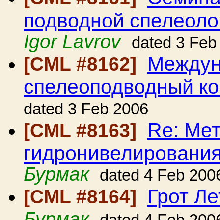
подводной спелеоло
Igor Lavrov
dated 3 Feb
Междун
[CML #8162]
спелеоподводный ко
dated 3 Feb 2006
Re: Ме
[CML #8163]
гидронивелировани
Бурмак
dated 4 Feb 200
Грот Л
[CML #8164]
Бурмак