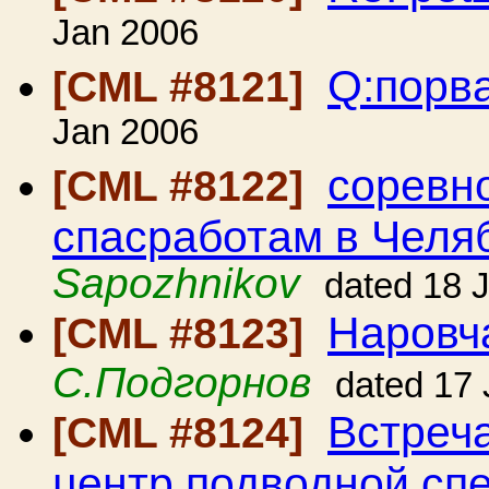
Jan 2006
Q:порв
[CML #8121]
Jan 2006
соревн
[CML #8122]
спасработам в Челя
Sapozhnikov
dated 18 
Наровч
[CML #8123]
С.Подгорнов
dated 17
Встреча
[CML #8124]
центр подводной сп