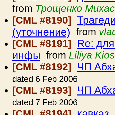
from
Трощенко Михас
Трагед
[CML #8190]
(уточнение)
from
vla
Re: для
[CML #8191]
инфы
from
Liliya Kio
ЧП Абх
[CML #8192]
dated 6 Feb 2006
ЧП Абх
[CML #8193]
dated 7 Feb 2006
кавказ
[CML #8194]