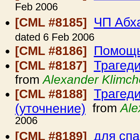
Feb 2006
ЧП Абх
[CML #8185]
dated 6 Feb 2006
Помощ
[CML #8186]
Трагед
[CML #8187]
from
Alexander Klimc
Трагед
[CML #8188]
(уточнение)
from
Ale
2006
для сп
[CML #8189]