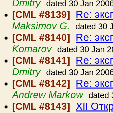
Dmitry
dated 30 Jan 200
Re: экс
[CML #8139]
Maksimov G.
dated 30 
Re: экс
[CML #8140]
Komarov
dated 30 Jan 
Re: экс
[CML #8141]
Dmitry
dated 30 Jan 200
Re: экс
[CML #8142]
Andrew Markow
dated 
XII Отк
[CML #8143]