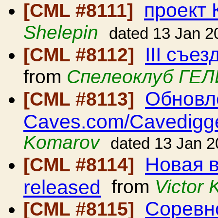
проект 
[CML #8111]
Shelepin
dated 13 Jan 2
III съе
[CML #8112]
from
Спелеоклуб ГЕ
Обновл
[CML #8113]
Caves.com/Cavedigg
Komarov
dated 13 Jan 
Новая в
[CML #8114]
released
from
Victor
Соревн
[CML #8115]