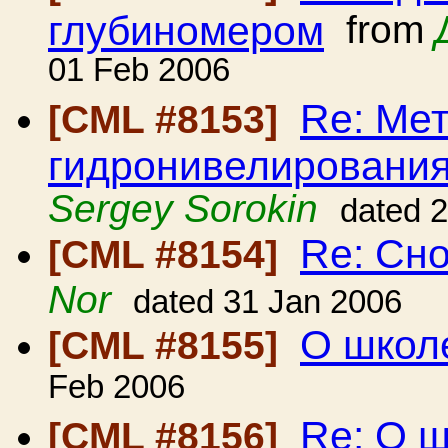
глубиномером
from
01 Feb 2006
Re: Ме
[CML #8153]
гидронивелировани
Sergey Sorokin
dated 
Re: Сно
[CML #8154]
Nor
dated 31 Jan 2006
О школ
[CML #8155]
Feb 2006
Re: О 
[CML #8156]