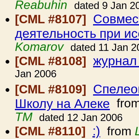
Reabuhin
dated 9 Jan 2
Совмес
[CML #8107]
деятельность при и
Komarov
dated 11 Jan 2
журнал
[CML #8108]
Jan 2006
Спелео
[CML #8109]
Школу на Алеке
fro
ТМ
dated 12 Jan 2006
:)
[CML #8110]
from