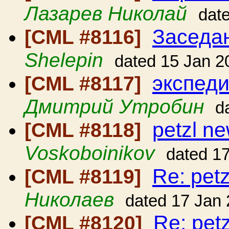
Лазарев Николай
dat
Заседа
[CML #8116]
Shelepin
dated 15 Jan 2
экспеди
[CML #8117]
Дмитрий Утробин
d
petzl n
[CML #8118]
Voskoboinikov
dated 1
Re: pet
[CML #8119]
Николаев
dated 17 Jan
Re: pet
[CML #8120]