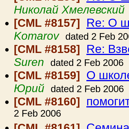
Николай Хмелевский
Re: О 
[CML #8157]
Komarov
dated 2 Feb 2
Re: Вз
[CML #8158]
Suren
dated 2 Feb 2006
О школ
[CML #8159]
Юрий
dated 2 Feb 2006
помоги
[CML #8160]
2 Feb 2006
Семинар
[CML #8161]