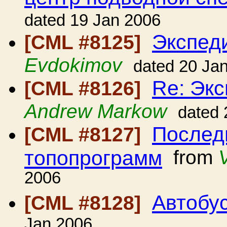
dated 19 Jan 2006
Экспед
[CML #8125]
Evdokimov
dated 20 Ja
Re: Экс
[CML #8126]
Andrew Markow
dated 
Послед
[CML #8127]
топопрограмм
from
2006
Автобу
[CML #8128]
Jan 2006