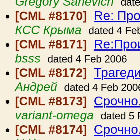
Gregory Sanevich
dat
Re: Пр
[CML #8170]
КСС Крыма
dated 4 Fe
Re:Про
[CML #8171]
bsss
dated 4 Feb 2006
Трагеди
[CML #8172]
Андрей
dated 4 Feb 200
Срочно
[CML #8173]
variant-omega
dated 5
Срочно
[CML #8174]