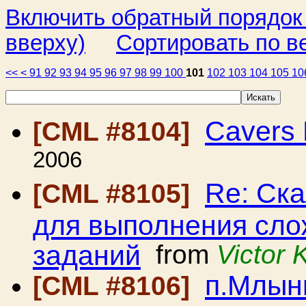
Включить обратный порядок
вверху)
Сортировать по в
<<
<
91
92
93
94
95
96
97
98
99
100
101
102
103
104
105
10
Cavers 
[CML #8104]
2006
Re: Ск
[CML #8105]
для выполнения сло
заданий
from
Victor
п.Млынк
[CML #8106]