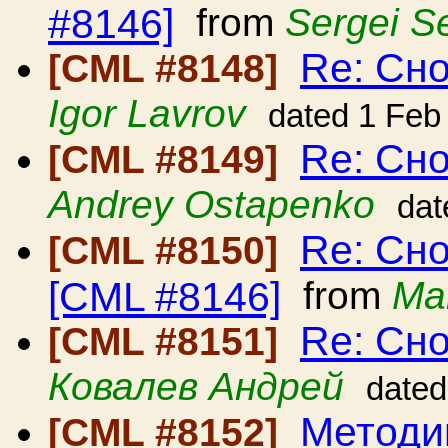
#8146]
from
Sergei S
Re: Сно
[CML #8148]
Igor Lavrov
dated 1 Feb
Re: Сно
[CML #8149]
Andrey Ostapenko
dat
Re: Сно
[CML #8150]
[CML #8146]
from
Ma
Re: Сно
[CML #8151]
Ковалев Андрей
dated
Методи
[CML #8152]