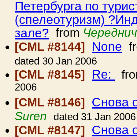
Петербурга по тури
(спелеотуризм) ?Инд
зале?
from
Череднич
None
[CML #8144]
f
dated 30 Jan 2006
Re:
[CML #8145]
fr
2006
Снова 
[CML #8146]
Suren
dated 31 Jan 2006
Снова 
[CML #8147]