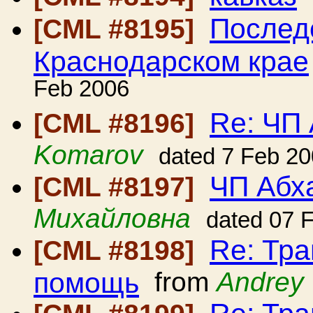
Послед
[CML #8195]
Краснодарском крае
Feb 2006
Re: ЧП
[CML #8196]
Komarov
dated 7 Feb 2
ЧП Абх
[CML #8197]
Михайловна
dated 07 
Re: Тра
[CML #8198]
помощь
from
Andrey