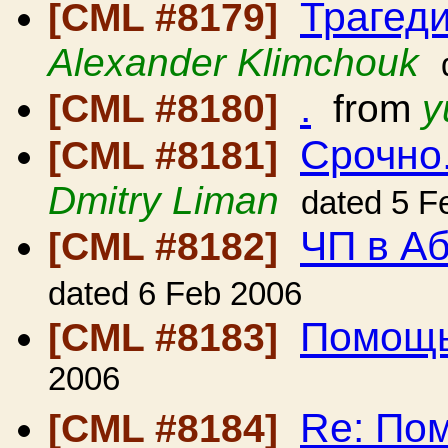
Трагед
[CML #8179]
Alexander Klimchouk
.
[CML #8180]
from
y
Срочно
[CML #8181]
Dmitry Liman
dated 5 F
ЧП в Аб
[CML #8182]
dated 6 Feb 2006
Помощь!
[CML #8183]
2006
Re: Пом
[CML #8184]