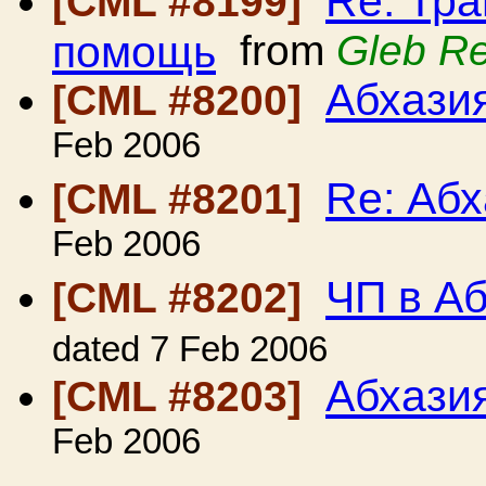
Re: Тра
[CML #8199]
помощь
from
Gleb R
Абхази
[CML #8200]
Feb 2006
Re: Абх
[CML #8201]
Feb 2006
ЧП в А
[CML #8202]
dated 7 Feb 2006
Абхази
[CML #8203]
Feb 2006