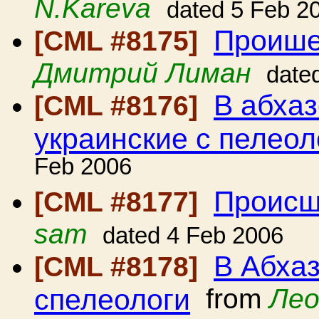
N.Kareva
dated 5 Feb 2
Проише
[CML #8175]
Дмитрий Лиман
date
В абха
[CML #8176]
украинские с пелеол
Feb 2006
Происш
[CML #8177]
sam
dated 4 Feb 2006
В Абхаз
[CML #8178]
спелеологи
from
Лео