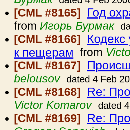
dated 4 Feb 200
Год ох
[CML #8165]
from
Игорь Бурмак
da
Кодекс
[CML #8166]
к пещерам
from
Vict
Происш
[CML #8167]
belousov
dated 4 Feb 2
Re: Пр
[CML #8168]
Victor Komarov
dated 
Re: Пр
[CML #8169]