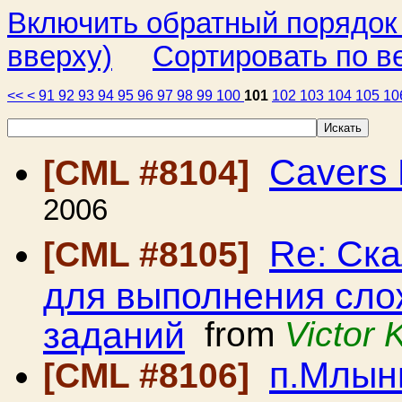
Включить обратный порядок
вверху)
Сортировать по в
<<
<
91
92
93
94
95
96
97
98
99
100
101
102
103
104
105
10
Cavers 
[CML #8104]
2006
Re: Ск
[CML #8105]
для выполнения сло
заданий
from
Victor
п.Млынк
[CML #8106]