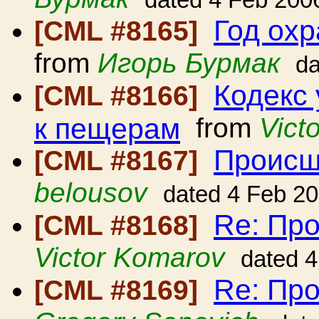
dated 4 Feb 200
Год ох
[CML #8165]
from
Игорь Бурмак
da
Кодекс
[CML #8166]
к пещерам
from
Vict
Происш
[CML #8167]
belousov
dated 4 Feb 2
Re: Пр
[CML #8168]
Victor Komarov
dated 
Re: Пр
[CML #8169]