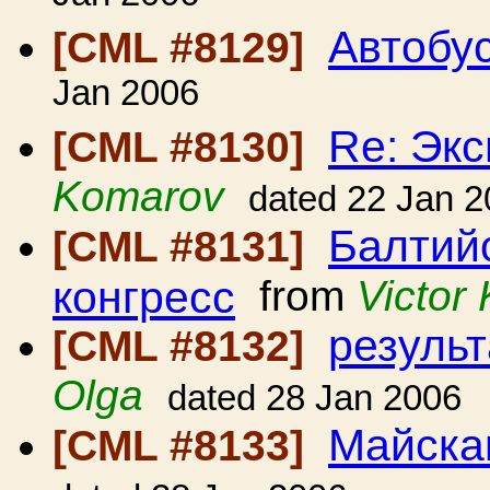
Автобу
[CML #8129]
Jan 2006
Re: Экс
[CML #8130]
Komarov
dated 22 Jan 
Балтий
[CML #8131]
конгресс
from
Victor
резуль
[CML #8132]
Olga
dated 28 Jan 2006
Майска
[CML #8133]