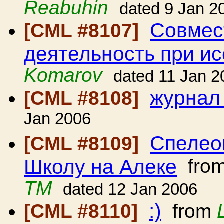
Reabuhin
dated 9 Jan 2
Совмес
[CML #8107]
деятельность при и
Komarov
dated 11 Jan 2
журнал
[CML #8108]
Jan 2006
Спелео
[CML #8109]
Школу на Алеке
fro
ТМ
dated 12 Jan 2006
:)
[CML #8110]
from