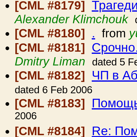
Трагед
[CML #8179]
Alexander Klimchouk
.
[CML #8180]
from
y
Срочно
[CML #8181]
Dmitry Liman
dated 5 F
ЧП в Аб
[CML #8182]
dated 6 Feb 2006
Помощь!
[CML #8183]
2006
Re: Пом
[CML #8184]