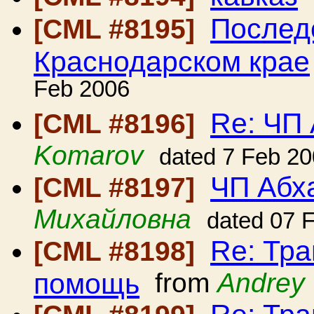
Послед
[CML #8195]
Краснодарском крае
Feb 2006
Re: ЧП
[CML #8196]
Komarov
dated 7 Feb 2
ЧП Абх
[CML #8197]
Михайловна
dated 07 
Re: Тра
[CML #8198]
помощь
from
Andrey