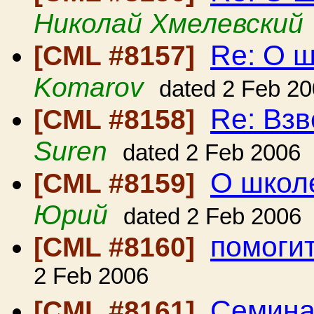
Николай Хмелевский
Re: О 
[CML #8157]
Komarov
dated 2 Feb 2
Re: Вз
[CML #8158]
Suren
dated 2 Feb 2006
О школ
[CML #8159]
Юрий
dated 2 Feb 2006
помоги
[CML #8160]
2 Feb 2006
Семинар
[CML #8161]