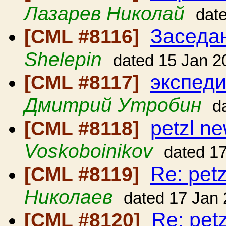
Лазарев Николай
dat
Заседа
[CML #8116]
Shelepin
dated 15 Jan 2
экспеди
[CML #8117]
Дмитрий Утробин
d
petzl n
[CML #8118]
Voskoboinikov
dated 1
Re: pet
[CML #8119]
Николаев
dated 17 Jan
Re: pet
[CML #8120]