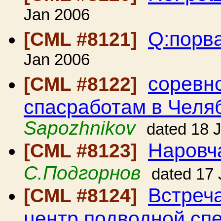
Jan 2006
Q:порв
[CML #8121]
Jan 2006
соревн
[CML #8122]
спасработам в Челя
Sapozhnikov
dated 18 
Наровч
[CML #8123]
С.Подгорнов
dated 17
Встреча
[CML #8124]
центр подводной сп