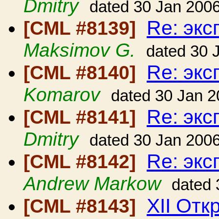
Dmitry
dated 30 Jan 200
Re: экс
[CML #8139]
Maksimov G.
dated 30 
Re: экс
[CML #8140]
Komarov
dated 30 Jan 
Re: экс
[CML #8141]
Dmitry
dated 30 Jan 200
Re: экс
[CML #8142]
Andrew Markow
dated 
XII Отк
[CML #8143]