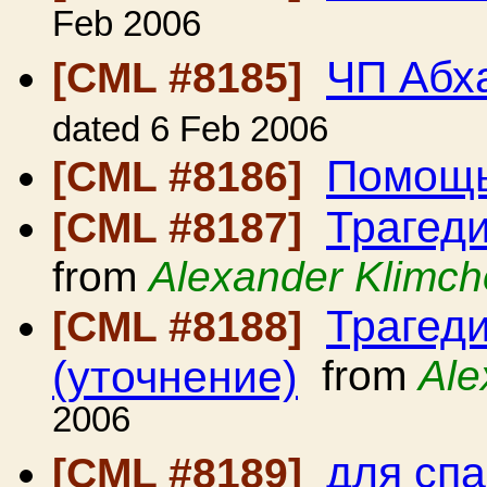
Feb 2006
ЧП Абх
[CML #8185]
dated 6 Feb 2006
Помощ
[CML #8186]
Трагед
[CML #8187]
from
Alexander Klimc
Трагед
[CML #8188]
(уточнение)
from
Ale
2006
для сп
[CML #8189]