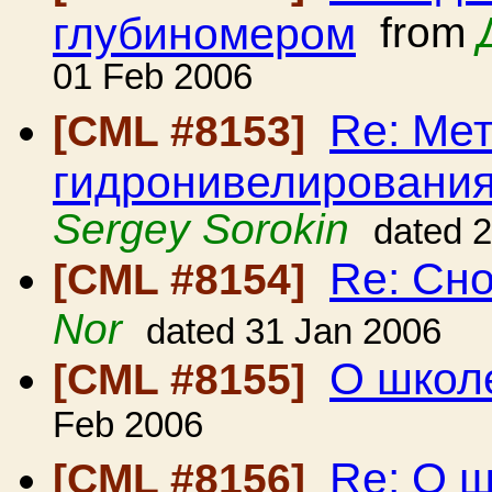
глубиномером
from
01 Feb 2006
Re: Ме
[CML #8153]
гидронивелировани
Sergey Sorokin
dated 
Re: Сно
[CML #8154]
Nor
dated 31 Jan 2006
О школ
[CML #8155]
Feb 2006
Re: О 
[CML #8156]