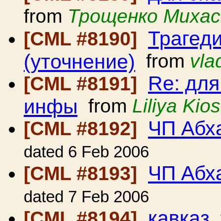
from
Трощенко Михас
Трагед
[CML #8190]
(уточнение)
from
vla
Re: для
[CML #8191]
инфы
from
Liliya Kio
ЧП Абх
[CML #8192]
dated 6 Feb 2006
ЧП Абх
[CML #8193]
dated 7 Feb 2006
кавказ
[CML #8194]