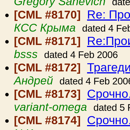
Gregory Sanevich
dat
Re: Пр
[CML #8170]
КСС Крыма
dated 4 Fe
Re:Про
[CML #8171]
bsss
dated 4 Feb 2006
Трагеди
[CML #8172]
Андрей
dated 4 Feb 200
Срочно
[CML #8173]
variant-omega
dated 5
Срочно
[CML #8174]