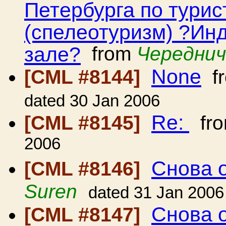
Петербурга по тури
(спелеотуризм) ?Инд
зале?
from
Череднич
None
[CML #8144]
f
dated 30 Jan 2006
Re:
[CML #8145]
fr
2006
Снова 
[CML #8146]
Suren
dated 31 Jan 2006
Снова 
[CML #8147]