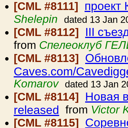
проект 
[CML #8111]
Shelepin
dated 13 Jan 2
III съе
[CML #8112]
from
Спелеоклуб ГЕ
Обновл
[CML #8113]
Caves.com/Cavedigg
Komarov
dated 13 Jan 
Новая в
[CML #8114]
released
from
Victor
Соревн
[CML #8115]