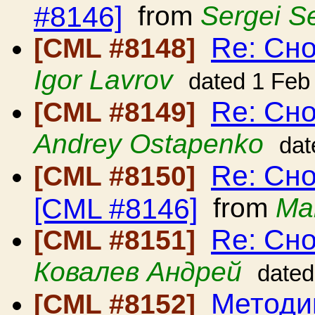
#8146]
from
Sergei S
Re: Сно
[CML #8148]
Igor Lavrov
dated 1 Feb
Re: Сно
[CML #8149]
Andrey Ostapenko
dat
Re: Сно
[CML #8150]
[CML #8146]
from
Ma
Re: Сно
[CML #8151]
Ковалев Андрей
dated
Методи
[CML #8152]