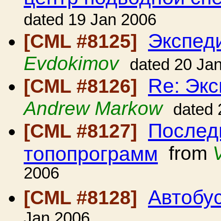
dated 19 Jan 2006
Экспед
[CML #8125]
Evdokimov
dated 20 Ja
Re: Экс
[CML #8126]
Andrew Markow
dated 
Послед
[CML #8127]
топопрограмм
from
2006
Автобу
[CML #8128]
Jan 2006