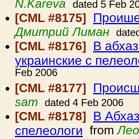
N.Kareva
dated 5 Feb 2
Проише
[CML #8175]
Дмитрий Лиман
date
В абха
[CML #8176]
украинские с пелеол
Feb 2006
Происш
[CML #8177]
sam
dated 4 Feb 2006
В Абхаз
[CML #8178]
спелеологи
from
Лео