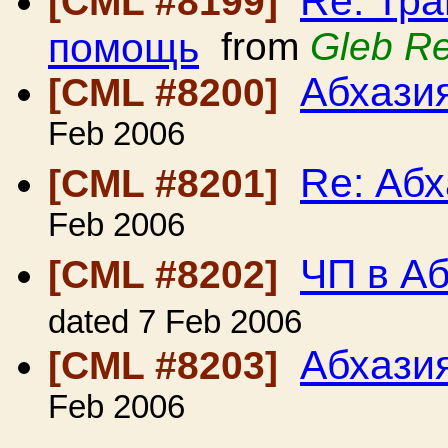
Re: Тра
[CML #8199]
помощь
from
Gleb R
Абхази
[CML #8200]
Feb 2006
Re: Абх
[CML #8201]
Feb 2006
ЧП в А
[CML #8202]
dated 7 Feb 2006
Абхази
[CML #8203]
Feb 2006