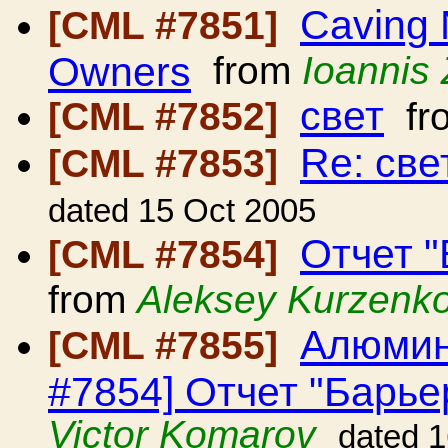
Caving N
[CML #7851]
Owners
from
Ioannis
свет
[CML #7852]
fr
Re: све
[CML #7853]
dated 15 Oct 2005
Отчет 
[CML #7854]
from
Aleksey Kurzenk
Алюмин
[CML #7855]
#7854] Отчет "Барь
Victor Komarov
dated 