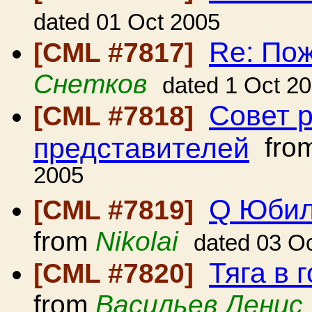
dated 01 Oct 2005
Re: Пож
[CML #7817]
Снетков
dated 1 Oct 2
Совет 
[CML #7818]
представителей
fro
2005
Q Юбил
[CML #7819]
from
Nikolai
dated 03 O
Тяга в
[CML #7820]
from
Васильев Денис