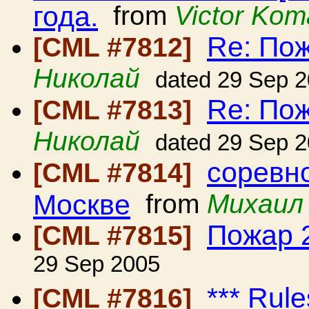
года.
from
Victor Kom
Re: Пож
[CML #7812]
Николай
dated 29 Sep 
Re: Пож
[CML #7813]
Николай
dated 29 Sep 
соревно
[CML #7814]
Москве
from
Михаил
Пожар 2
[CML #7815]
29 Sep 2005
*** Rule
[CML #7816]