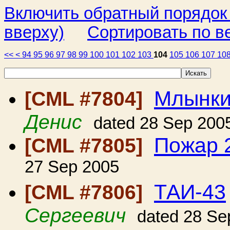
Включить обратный порядок
вверху)
Сортировать по в
<<
<
94
95
96
97
98
99
100
101
102
103
104
105
106
107
10
Млынки
[CML #7804]
Денис
dated 28 Sep 200
Пожар 2
[CML #7805]
27 Sep 2005
ТАИ-43
[CML #7806]
Сергеевич
dated 28 Se