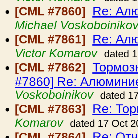
Re: Ал
[CML #7860]
Michael Voskoboiniko
Re: Ал
[CML #7861]
Victor Komarov
dated 
Тормозн
[CML #7862]
#7860] Re: Алюмини
Voskoboinikov
dated 1
Re: То
[CML #7863]
Komarov
dated 17 Oct 2
Re: От
[CML #7864]