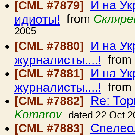
И на У
[CML #7879]
идиоты!
from
Скляре
2005
И на У
[CML #7880]
журналисты....!
from
И на У
[CML #7881]
журналисты....!
from
Re: То
[CML #7882]
Komarov
dated 22 Oct 2
Спелео
[CML #7883]