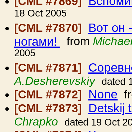
Вспомин
[CML #7869]
18 Oct 2005
Вот он 
[CML #7870]
ногами!
from
Michae
2005
Соревн
[CML #7871]
A.Desherevskiy
dated 
None
[CML #7872]
f
Detskij 
[CML #7873]
Chrapko
dated 19 Oct 2