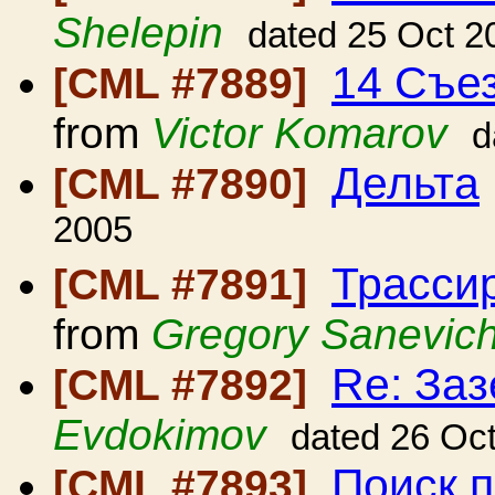
Shelepin
dated 25 Oct 2
14 Съе
[CML #7889]
from
Victor Komarov
d
Дельта
[CML #7890]
2005
Трасси
[CML #7891]
from
Gregory Sanevic
Re: Заз
[CML #7892]
Evdokimov
dated 26 Oc
Поиск п
[CML #7893]