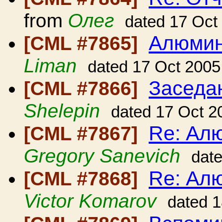
from
Олег
dated 17 Oct
Алюмин
[CML #7865]
Liman
dated 17 Oct 2005
Заседа
[CML #7866]
Shelepin
dated 17 Oct 2
Re: Ал
[CML #7867]
Gregory Sanevich
dat
Re: Ал
[CML #7868]
Victor Komarov
dated 