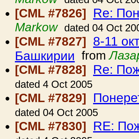
Re: По
[CML #7826]
Markow
dated 04 Oct 20
8-11 ок
[CML #7827]
Башкирии
from
Лаза
Re: Пож
[CML #7828]
dated 4 Oct 2005
Понере
[CML #7829]
dated 04 Oct 2005
RE: Пож
[CML #7830]