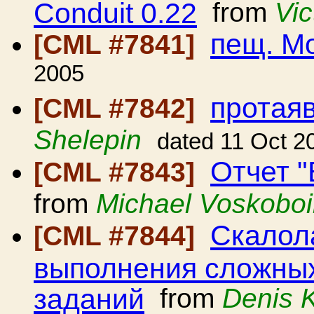
Conduit 0.22
from
Vi
пещ. М
[CML #7841]
2005
протая
[CML #7842]
Shelepin
dated 11 Oct 2
Отчет 
[CML #7843]
from
Michael Voskoboi
Скалол
[CML #7844]
выполнения сложных
заданий
from
Denis 