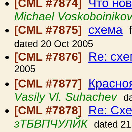
Что нов
[CML #7874]
Michael Voskoboiniko
схема
[CML #7875]
f
dated 20 Oct 2005
Re: сх
[CML #7876]
2005
Красно
[CML #7877]
Vasily Vl. Suhachev
d
Re: Cx
[CML #7878]
зТБВПЧУЛЙК
dated 21