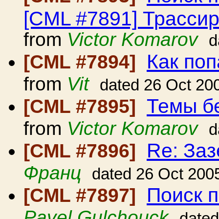
[CML #7891] Трасси
from
Victor Komarov
d
Как поп
[CML #7894]
from
Vit
dated 26 Oct 20
Темы б
[CML #7895]
from
Victor Komarov
d
Re: Заз
[CML #7896]
Франц
dated 26 Oct 200
Поиск 
[CML #7897]
Pavel Gulchouck
dated