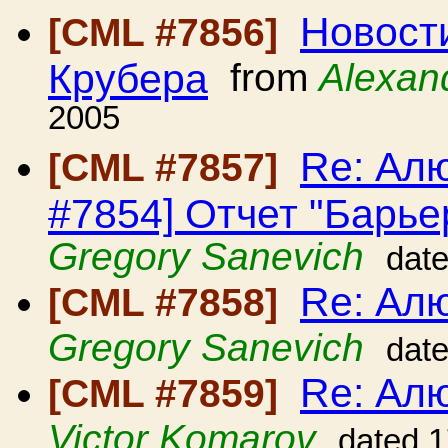
Новост
[CML #7856]
Крубера
from
Alexan
2005
Re: Ал
[CML #7857]
#7854] Отчет "Барь
Gregory Sanevich
dat
Re: Ал
[CML #7858]
Gregory Sanevich
dat
Re: Ал
[CML #7859]
Victor Komarov
dated 