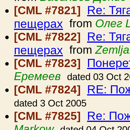
Re: Тяг
[CML #7821]
пещерах
from
Олег 
Re: Тяг
[CML #7822]
пещерах
from
Zemlj
Понере
[CML #7823]
Еремеев
dated 03 Oct 
RE: Пож
[CML #7824]
dated 3 Oct 2005
Re: Пож
[CML #7825]
Markow
dated 04 Oct 20