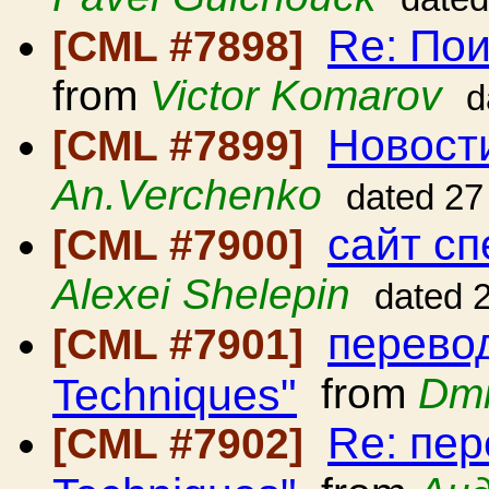
Re: Пои
[CML #7898]
from
Victor Komarov
d
Новост
[CML #7899]
An.Verchenko
dated 27
сайт с
[CML #7900]
Alexei Shelepin
dated 
перевод
[CML #7901]
Techniques"
from
Dmi
Re: пер
[CML #7902]