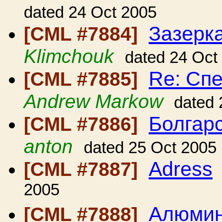
dated 24 Oct 2005
Зазерк
[CML #7884]
Klimchouk
dated 24 Oct
Re: Сп
[CML #7885]
Andrew Markow
dated 
Болгарс
[CML #7886]
anton
dated 25 Oct 2005
Adress
[CML #7887]
2005
Алюмин
[CML #7888]