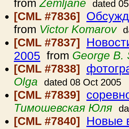
from
Zemljane
dated 05
Обсужд
[CML #7836]
from
Victor Komarov
d
Новост
[CML #7837]
2005
from
George B.
фотогр
[CML #7838]
Olga
dated 08 Oct 2005
соревно
[CML #7839]
Тимошевская Юля
da
Новые в
[CML #7840]