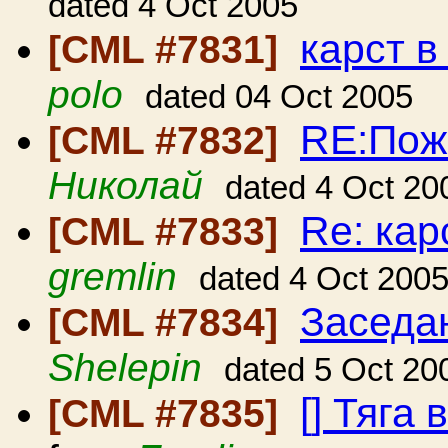
dated 4 Oct 2005
карст 
[CML #7831]
polo
dated 04 Oct 2005
RE:Пожа
[CML #7832]
Николай
dated 4 Oct 20
Re: кар
[CML #7833]
gremlin
dated 4 Oct 200
Заседа
[CML #7834]
Shelepin
dated 5 Oct 20
[] Тяга
[CML #7835]