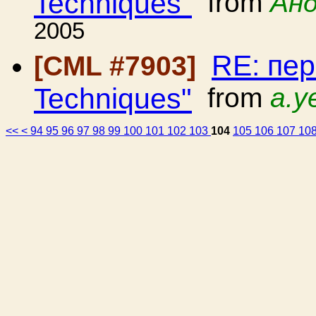
Techniques"
from
Анд
2005
RE: пер
[CML #7903]
Techniques"
from
a.y
<<
<
94
95
96
97
98
99
100
101
102
103
104
105
106
107
10