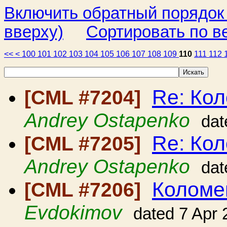
Включить обратный порядок
вверху)
Сортировать по в
<<
<
100
101
102
103
104
105
106
107
108
109
110
111
112
Re: Ко
[CML #7204]
Andrey Ostapenko
dat
Re: Ко
[CML #7205]
Andrey Ostapenko
dat
Коломе
[CML #7206]
Evdokimov
dated 7 Apr