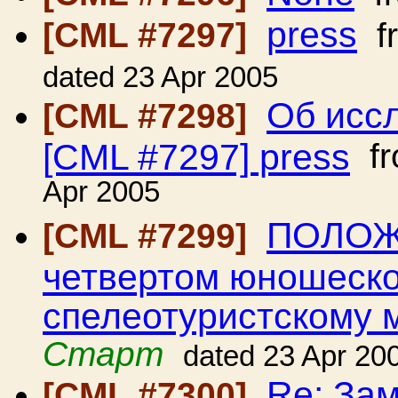
press
[CML #7297]
f
dated 23 Apr 2005
Об иссл
[CML #7298]
[CML #7297] press
f
Apr 2005
ПОЛОЖ
[CML #7299]
четвертом юношеско
спелеотуристскому 
Старт
dated 23 Apr 20
Re: Зам
[CML #7300]