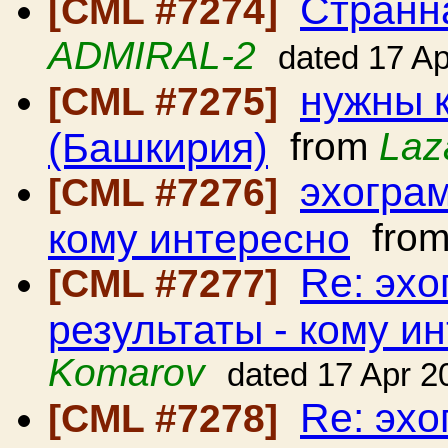
Странн
[CML #7274]
ADMIRAL-2
dated 17 A
нужны 
[CML #7275]
(Башкирия)
from
Laz
эхограм
[CML #7276]
кому интересно
fro
Re: эхо
[CML #7277]
результаты - кому и
Komarov
dated 17 Apr 2
Re: эхо
[CML #7278]