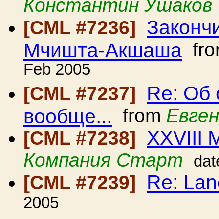
Константин Ушаков
Закончи
[CML #7236]
Мчишта-Акшаша
fr
Feb 2005
Re: Об
[CML #7237]
вообще...
from
Евге
XXVIII 
[CML #7238]
Компания Старт
dat
Re: Lan
[CML #7239]
2005