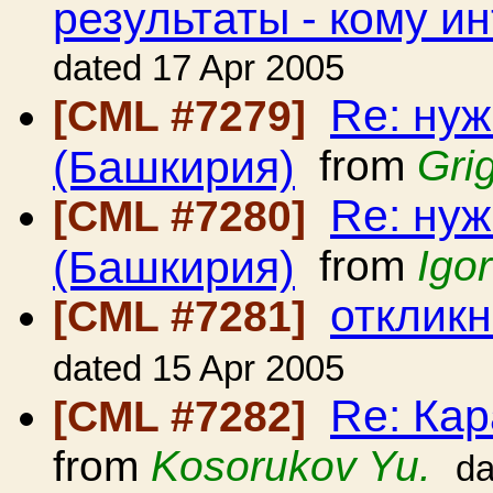
результаты - кому и
dated 17 Apr 2005
Re: ну
[CML #7279]
(Башкирия)
from
Gri
Re: ну
[CML #7280]
(Башкирия)
from
Igo
откликн
[CML #7281]
dated 15 Apr 2005
Re: Кар
[CML #7282]
from
Kosorukov Yu.
da