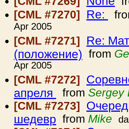
None
[CML #7269]
f
Re:
[CML #7270]
fr
Apr 2005
Re: Мат
[CML #7271]
(положение)
from
Ge
Apr 2005
Соревн
[CML #7272]
апреля
from
Sergey 
Очеред
[CML #7273]
шедевр
from
Mike
da