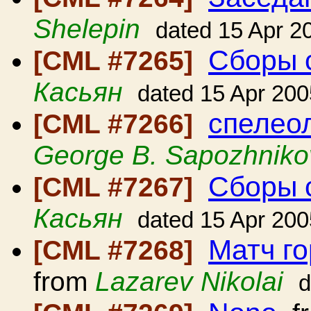
Shelepin
dated 15 Apr 2
Сборы 
[CML #7265]
Касьян
dated 15 Apr 200
спелеол
[CML #7266]
George B. Sapozhniko
Сборы 
[CML #7267]
Касьян
dated 15 Apr 200
Матч г
[CML #7268]
from
Lazarev Nikolai
d