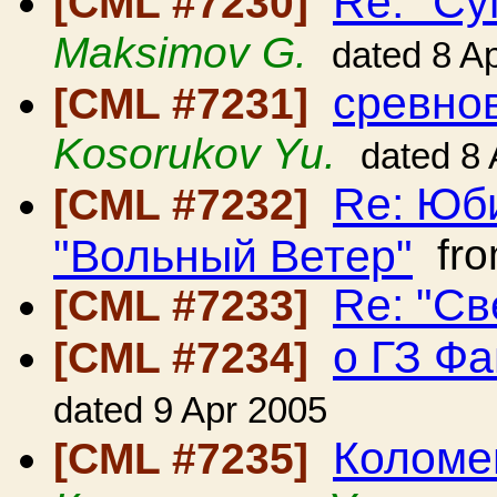
Re: "Су
[CML #7230]
Maksimov G.
dated 8 A
сревно
[CML #7231]
Kosorukov Yu.
dated 8
Re: Юб
[CML #7232]
"Вольный Ветер"
fr
Re: "Св
[CML #7233]
о ГЗ Ф
[CML #7234]
dated 9 Apr 2005
Коломе
[CML #7235]