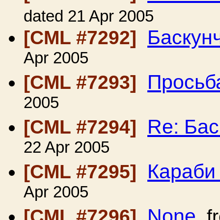
dated 21 Apr 2005
Баскун
[CML #7292]
Apr 2005
Просьб
[CML #7293]
2005
Re: Бас
[CML #7294]
22 Apr 2005
Караби
[CML #7295]
Apr 2005
None
[CML #7296]
f