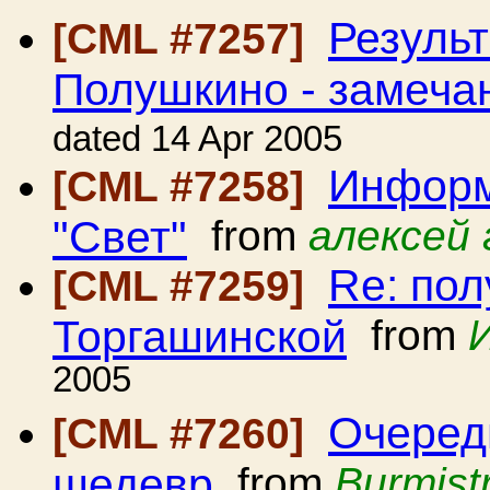
Резуль
[CML #7257]
Полушкино - замеча
dated 14 Apr 2005
Информ
[CML #7258]
"Свет"
from
алексей 
Re: пол
[CML #7259]
Торгашинской
from
2005
Очеред
[CML #7260]
шедевр
from
Burmist