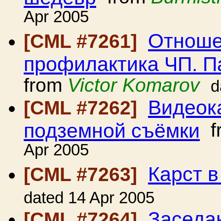
Apr 2005
Отношен
[CML #7261]
профилактика ЧП. П
from
Victor Komarov
d
Видеок
[CML #7262]
подземной съёмки
f
Apr 2005
Карст в
[CML #7263]
dated 14 Apr 2005
Заседа
[CML #7264]