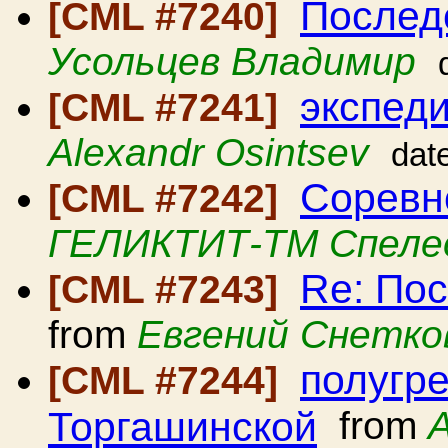
Послед
[CML #7240]
Усольцев Владимир
экспед
[CML #7241]
Alexandr Osintsev
dat
Соревн
[CML #7242]
ГЕЛИКТИТ-ТМ Спеле
Re: По
[CML #7243]
from
Евгений Снетко
полугре
[CML #7244]
Торгашинской
from