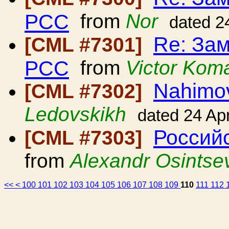
РСС
from
Nor
dated 2
Re: Зам
[CML #7301]
РСС
from
Victor Kom
Nahimo
[CML #7302]
Ledovskikh
dated 24 Ap
Россий
[CML #7303]
from
Alexandr Osintse
<<
<
100
101
102
103
104
105
106
107
108
109
110
111
112