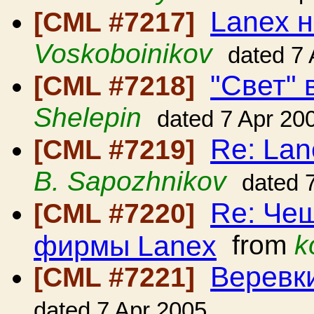
Lanex н
[CML #7217]
Voskoboinikov
dated 7
"Свет"
[CML #7218]
Shelepin
dated 7 Apr 20
Re: Lan
[CML #7219]
B. Sapozhnikov
dated 
Re: Че
[CML #7220]
фирмы Lanex
from
k
Веревк
[CML #7221]
dated 7 Apr 2005