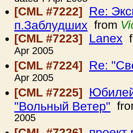
Re: Экс
[CML #7222]
п.Заблудших
from
Vi
Lanex
[CML #7223]
f
Apr 2005
Re: "Св
[CML #7224]
Apr 2005
Юбилей
[CML #7225]
"Вольный Ветер"
fr
2005
проект 
[CML #7226]