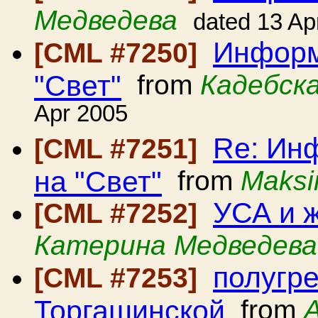
Медведева
dated 13 Ap
Информ
[CML #7250]
"Свет"
from
Кадебск
Apr 2005
Re: Ин
[CML #7251]
на "Свет"
from
Maksi
УСА и 
[CML #7252]
Катерина Медведева
полугре
[CML #7253]
Торгашинской
from