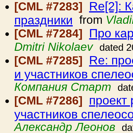
Re[2]: 
[CML #7283]
праздники
from
Vladi
Про ка
[CML #7284]
Dmitri Nikolaev
dated 2
Re: про
[CML #7285]
и участников спеле
Компания Старт
dat
проект 
[CML #7286]
участников спелеос
Александр Леонов
da