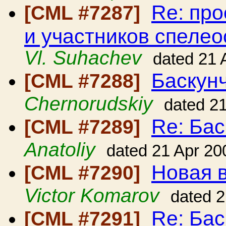
Re: про
[CML #7287]
и участников спеле
Vl. Suhachev
dated 21 
Баскун
[CML #7288]
Chernorudskiy
dated 2
Re: Бас
[CML #7289]
Anatoliy
dated 21 Apr 20
Новая в
[CML #7290]
Victor Komarov
dated 2
Re: Бас
[CML #7291]