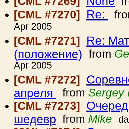
None
[CML #7269]
f
Re:
[CML #7270]
fr
Apr 2005
Re: Мат
[CML #7271]
(положение)
from
Ge
Apr 2005
Соревн
[CML #7272]
апреля
from
Sergey 
Очеред
[CML #7273]
шедевр
from
Mike
da