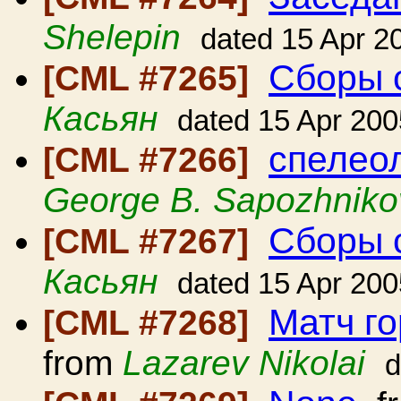
Shelepin
dated 15 Apr 2
Сборы 
[CML #7265]
Касьян
dated 15 Apr 200
спелеол
[CML #7266]
George B. Sapozhniko
Сборы 
[CML #7267]
Касьян
dated 15 Apr 200
Матч г
[CML #7268]
from
Lazarev Nikolai
d