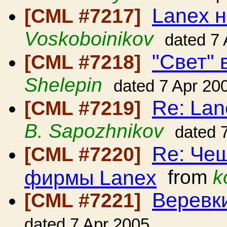
Lanex н
[CML #7217]
Voskoboinikov
dated 7
"Свет"
[CML #7218]
Shelepin
dated 7 Apr 20
Re: Lan
[CML #7219]
B. Sapozhnikov
dated 
Re: Че
[CML #7220]
фирмы Lanex
from
k
Веревк
[CML #7221]
dated 7 Apr 2005