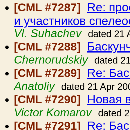
Re: про
[CML #7287]
и участников спеле
Vl. Suhachev
dated 21 
Баскун
[CML #7288]
Chernorudskiy
dated 2
Re: Бас
[CML #7289]
Anatoliy
dated 21 Apr 20
Новая в
[CML #7290]
Victor Komarov
dated 2
Re: Бас
[CML #7291]