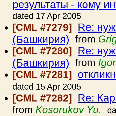
результаты - кому и
dated 17 Apr 2005
Re: ну
[CML #7279]
(Башкирия)
from
Gri
Re: ну
[CML #7280]
(Башкирия)
from
Igo
откликн
[CML #7281]
dated 15 Apr 2005
Re: Кар
[CML #7282]
from
Kosorukov Yu.
da