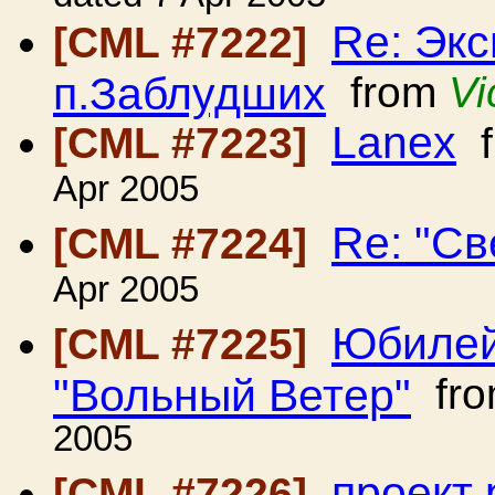
Re: Экс
[CML #7222]
п.Заблудших
from
Vi
Lanex
[CML #7223]
f
Apr 2005
Re: "Св
[CML #7224]
Apr 2005
Юбилей
[CML #7225]
"Вольный Ветер"
fr
2005
проект 
[CML #7226]