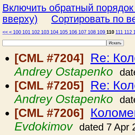
Включить обратный порядок
вверху)
Сортировать по в
<<
<
100
101
102
103
104
105
106
107
108
109
110
111
112
Re: Ко
[CML #7204]
Andrey Ostapenko
dat
Re: Ко
[CML #7205]
Andrey Ostapenko
dat
Коломе
[CML #7206]
Evdokimov
dated 7 Apr