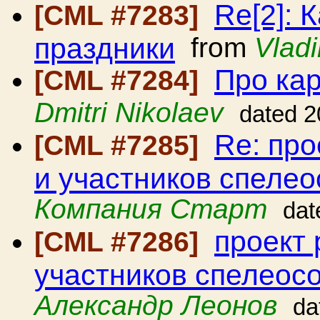
Re[2]: 
[CML #7283]
праздники
from
Vladi
Про ка
[CML #7284]
Dmitri Nikolaev
dated 2
Re: про
[CML #7285]
и участников спеле
Компания Старт
dat
проект 
[CML #7286]
участников спелеос
Александр Леонов
da