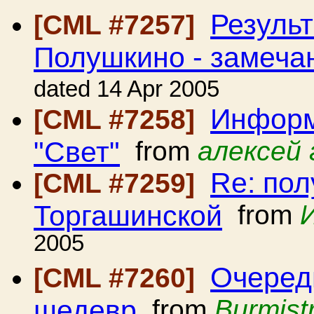
Резуль
[CML #7257]
Полушкино - замеча
dated 14 Apr 2005
Информ
[CML #7258]
"Свет"
from
алексей 
Re: пол
[CML #7259]
Торгашинской
from
2005
Очеред
[CML #7260]
шедевр
from
Burmist