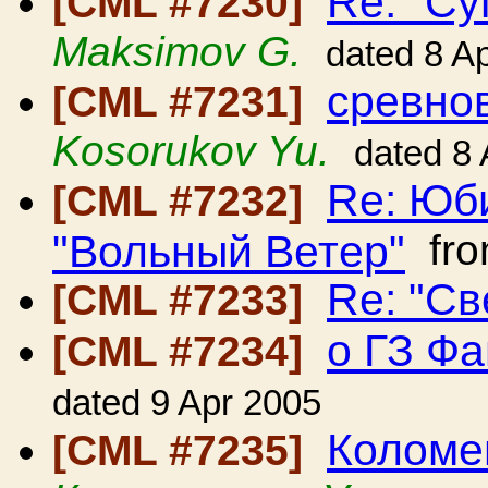
Re: "Су
[CML #7230]
Maksimov G.
dated 8 A
сревно
[CML #7231]
Kosorukov Yu.
dated 8
Re: Юб
[CML #7232]
"Вольный Ветер"
fr
Re: "Св
[CML #7233]
о ГЗ Ф
[CML #7234]
dated 9 Apr 2005
Коломе
[CML #7235]