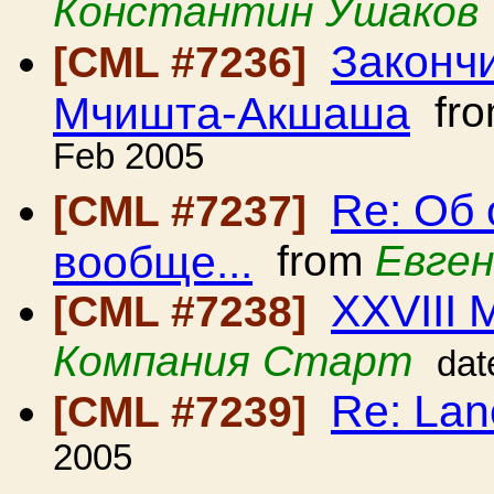
Константин Ушаков
Закончи
[CML #7236]
Мчишта-Акшаша
fr
Feb 2005
Re: Об
[CML #7237]
вообще...
from
Евге
XXVIII 
[CML #7238]
Компания Старт
dat
Re: Lan
[CML #7239]
2005