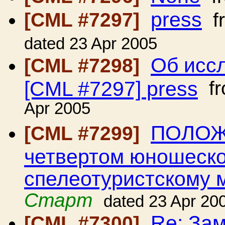
press
[CML #7297]
f
dated 23 Apr 2005
Об иссл
[CML #7298]
[CML #7297] press
f
Apr 2005
ПОЛОЖ
[CML #7299]
четвертом юношеско
спелеотуристскому 
Старт
dated 23 Apr 20
Re: Зам
[CML #7300]