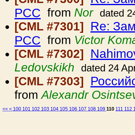
РСС
from
Nor
dated 2
Re: Зам
[CML #7301]
РСС
from
Victor Kom
Nahimo
[CML #7302]
Ledovskikh
dated 24 Ap
Россий
[CML #7303]
from
Alexandr Osintse
<<
<
100
101
102
103
104
105
106
107
108
109
110
111
112