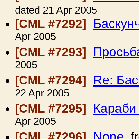
dated 21 Apr 2005
Баскун
[CML #7292]
Apr 2005
Просьб
[CML #7293]
2005
Re: Бас
[CML #7294]
22 Apr 2005
Караби
[CML #7295]
Apr 2005
None
[CML #7296]
f