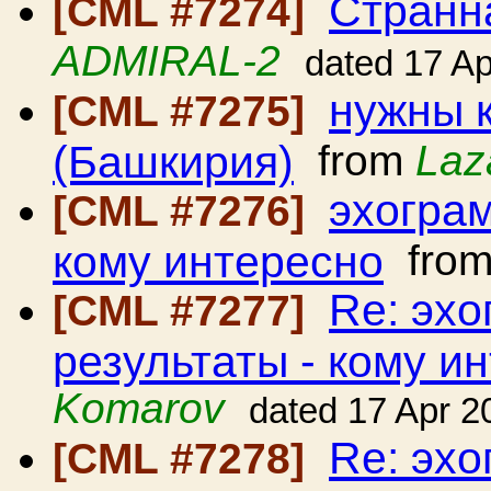
Странн
[CML #7274]
ADMIRAL-2
dated 17 A
нужны 
[CML #7275]
(Башкирия)
from
Laz
эхограм
[CML #7276]
кому интересно
fro
Re: эхо
[CML #7277]
результаты - кому и
Komarov
dated 17 Apr 2
Re: эхо
[CML #7278]