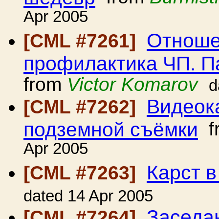
Apr 2005
Отношен
[CML #7261]
профилактика ЧП. П
from
Victor Komarov
d
Видеок
[CML #7262]
подземной съёмки
f
Apr 2005
Карст в
[CML #7263]
dated 14 Apr 2005
Заседа
[CML #7264]