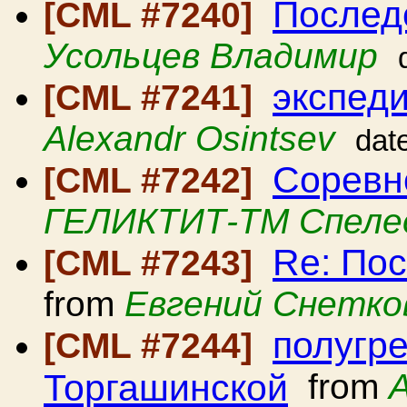
Послед
[CML #7240]
Усольцев Владимир
экспед
[CML #7241]
Alexandr Osintsev
dat
Соревн
[CML #7242]
ГЕЛИКТИТ-ТМ Спеле
Re: По
[CML #7243]
from
Евгений Снетко
полугре
[CML #7244]
Торгашинской
from