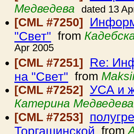
Медведева
dated 13 Ap
Информ
[CML #7250]
"Свет"
from
Кадебск
Apr 2005
Re: Ин
[CML #7251]
на "Свет"
from
Maksi
УСА и 
[CML #7252]
Катерина Медведева
полугре
[CML #7253]
Торгашинской
from