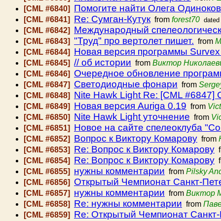
Помогите найти Олега Одиноков
[CML #6840]
Re: Сумган-Кутук
[CML #6841]
from
forest70
dated
Международный спелеологическ
[CML #6842]
"Труд" про вертолет пишет.
[CML #6843]
from
M
Новая версия программы Survex
[CML #6844]
// об истории
[CML #6845]
from
Виктор Николаев
Очередное обновление программ
[CML #6846]
Светодиодные фонари
[CML #6847]
from
Serge
Nite Hawk Light Re: [CML #6847
[CML #6848]
Новая версия Auriga 0.19
[CML #6849]
from
Vic
Nite Hawk Light уточнение
[CML #6850]
from
Vi
Новое на сайте спелеоклуба "С
[CML #6851]
Вопрос к Виктору Комарову
[CML #6852]
from
Re: Вопрос к Виктору Комарову
[CML #6853]
f
Re: Вопрос к Виктору Комарову
[CML #6854]
f
нужны комментарии
[CML #6855]
from
Pilsky An
Открытый Чемпионат Санкт-Пет
[CML #6856]
нужны комментарии
[CML #6857]
from
Виктор 
Re: нужны комментарии
[CML #6858]
from
Пав
Re: Открытый Чемпионат Санкт-
[CML #6859]