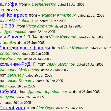
а, г.Уфа
from
A.Desherevskiy
dated 18 Jan 2005
 19 Jan 2005
ий Конгресс
from
Alexander Klimchouk
dated 21 Jan 2005
ichael Voskoboinikov
dated 21 Jan 2005
 1.0.33
from
Victor Komarov
dated 21 Jan 2005
ич Дублянский
dated 22 Jan 2005
ы Survex 1.0.34
from
Victor Komarov
dated 22 Jan 2005
y Sorokin
dated 23 Jan 2005
] Светодиодные фонари
from
Victor Komarov
dated 23 Jan 
tor Komarov
dated 23 Jan 2005
ctor Komarov
dated 24 Jan 2005
окольники-РУДН"
from
Vitaly Storchilov
dated 24 Jan 2005
Катерина Медведева
dated 25 Jan 2005
rom
belousov
dated 25 Jan 2005
rom
Victor Komarov
dated 26 Jan 2005
drey
dated 26 Jan 2005
ербурга
from
Даниил Чередниченк о
dated 26 Jan 2005
Мишунин
dated 26 Jan 2005
ел
dated 26 Jan 2005
Петербурга
from
Alex Oryol
dated 26 Jan 2005