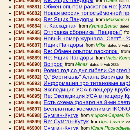
Re: Ящик Пандоры
[CML #6880]
from
Олег
dated
Обмен опытом раскопок Re: [CM
[CML #6881]
Новая версия топосъёмочной пр
[CML #6882]
Re: Ящик Пандоры
[CML #6883]
from
Maksimov 
п. Каскадная
[CML #6884]
from
Курта Денис
dated
Отправка сборника "Пещеры"
[CML #6885]
fr
Новый номер журнала "Свет" - ?3
[CML #6886]
Ящик Пандоры
[CML #6887]
from
Mike
dated 9 Feb 
Re: Обмен опытом раскопок
[CML #6888]
fro
Re: Ящик Пандоры
[CML #6889]
from
Victor Kom
Вопрос
[CML #6890]
from
Mihas
dated 9 Feb 2005
Ровно год со дня гибели Сергея
[CML #6891]
Q:"Вертикаль" Алана Варилда
[CML #6892]
fr
Информация про титановые кар
[CML #6893]
Экспедиция УСА в пещеру Круб
[CML #6894]
Re: Экспедиция УСА в пещеру К
[CML #6895]
Есть схема фонаря на 8-ми свет
[CML #6896]
Бесплатные космоснимки IKON
[CML #6897]
Сумган-Кутук
[CML #6898]
from
Фирсов Сергей В
Re: Сумган-Кутук
[CML #6899]
from
Igor Lavrov
da
Сумган-Кутук
[CML #6900]
from
Юлия Прокофьев