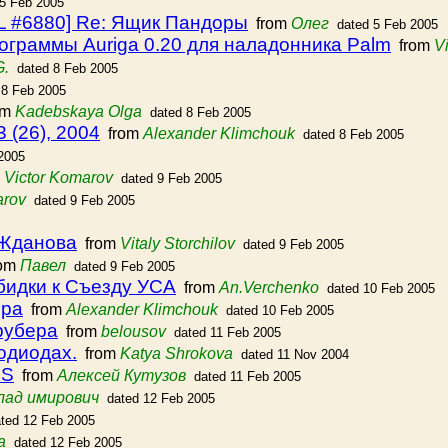
 5 Feb 2005
L #6880] Re: Ящик Пандоры
from
Олег
dated 5 Feb 2005
ограммы Auriga 0.20 для наладонника Palm
from
V
G.
dated 8 Feb 2005
 8 Feb 2005
om
Kadebskaya Olga
dated 8 Feb 2005
 (26), 2004
from
Alexander Klimchouk
dated 8 Feb 2005
2005
m
Victor Komarov
dated 9 Feb 2005
arov
dated 9 Feb 2005
 Жданова
from
Vitaly Storchilov
dated 9 Feb 2005
om
Павел
dated 9 Feb 2005
бидки к Съезду УСА
from
An.Verchenko
dated 10 Feb 2005
ера
from
Alexander Klimchouk
dated 10 Feb 2005
рубера
from
belousov
dated 11 Feb 2005
одиодах.
from
Katya Shrokova
dated 11 Nov 2004
OS
from
Алексей Кутузов
dated 11 Feb 2005
лад имирович
dated 12 Feb 2005
ted 12 Feb 2005
а
dated 12 Feb 2005