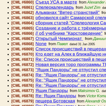
Съезд УСА в марте
[CML #6860]
from
Alexander
Спелеокалендарь
[CML #6861]
from
Juzef Zim
da
Альманах "Ветер странствий"
[CML #6862]
fr
обновился сайт Самарской спел
[CML #6863]
сборник статей "Спелеология С
[CML #6864]
Создание и работа с трёхмерны
[CML #6865]
// об учебнике "Карстоведение"
[CML #6866]
f
Открытый Чемпионат
[CML #6867]
from
Даниил
None
[CML #6868]
from
Павел
dated 31 Jan 2005
Список происшествий в пещера
[CML #6869]
Кто едет на Алек в ближайшую 
[CML #6870]
Re: Список происшествий в пещ
[CML #6871]
Новая версия торо программы Th
[CML #6872]
"Ящик Пандоры" не отпустил сп
[CML #6873]
Re: "Ящик Пандоры" не отпустил
[CML #6874]
Re: "Ящик Пандоры" не отпустил
[CML #6875]
Re: "Ящик Пандоры" не отпустил
[CML #6876]
Ящик Пандоры
[CML #6877]
from
Maksimov G.
da
Re: Ящик Пандоры
[CML #6878]
from
Victor Kom
пещера Ботовская
[CML #6879]
from
Alexandr Os