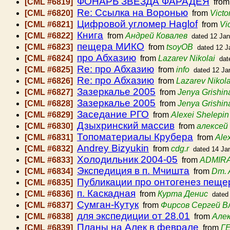
ФОНАРЬ ЗВЕЗДА ФАРАДЕЯ
[CML #6819]
fro
Re: Ссылка на Воронью
[CML #6820]
from
Victo
Цифровой угломер Haglof
[CML #6821]
from
Vi
Книга
[CML #6822]
from
Андрей Ковалев
dated 12 Ja
пещера МИКО
[CML #6823]
from
tsoyOB
dated 12 J
про Абхазию
[CML #6824]
from
Lazarev Nikolai
dat
Re: про Абхазию
[CML #6825]
from
info
dated 12 Ja
Re: про Абхазию
[CML #6826]
from
Lazarev Nikola
Зазеркалье 2005
[CML #6827]
from
Jenya Grishin
Зазеркалье 2005
[CML #6828]
from
Jenya Grishin
Заседание РГО
[CML #6829]
from
Alexei Shelepin
Дзыхринский массив
[CML #6830]
from
алексей
Топоматериалы Крубера
[CML #6831]
from
Ale
Andrey Bizyukin
[CML #6832]
from
cdg.r
dated 14 Ja
Холодильник 2004-05
[CML #6833]
from
ADMIRA
Экспедиция в п. Мчишта
[CML #6834]
from
Dm. 
Публикации про онтогенез пещ
[CML #6835]
п. Каскадная
[CML #6836]
from
Курта Денис
dated
Сумган-Кутук
[CML #6837]
from
Фирсов Сергей В
для экспедиции от 28.01
[CML #6838]
from
Але
Планы на Алек в феврале
[CML #6839]
from
Г