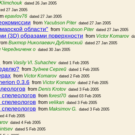
 Klimchouk
dated 26 Jan 2005
ted 27 Jan 2005
om
epavlov76
dated 27 Jan 2005
еокомиссии
from
Yacubson Piter
dated 27 Jan 2005
амарской области"
from
Yacubson Piter
dated 27 Jan 2005
ми (3D) образами поверхности
from
Victor Komarov
d
rom
Виктор Николаевич Дублянский
dated 27 Jan 2005
 Чередниченк о
dated 30 Jan 2005
х
from
Vasily Vl. Suhachev
dated 1 Feb 2005
неделю?
from
Зуднев Сергей
dated 1 Feb 2005
ерах
from
Victor Komarov
dated 2 Feb 2005
erion 0.3.6
from
Victor Komarov
dated 2 Feb 2005
елеологов
from
Denis Krotov
dated 3 Feb 2005
 спелеологов
from
forest70
dated 03 Feb 2005
 спелеологов
from
velikan
dated 3 Feb 2005
 спелеологов
from
Maksimov G.
dated 3 Feb 2005
ted 4 Feb 2005
arov
dated 4 Feb 2005
intsev
dated 5 Feb 2005