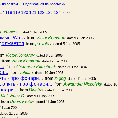
ь по веткам
Подписаться на рассылку
17
118
119
120
121
122
123
124
>
>>
н Ушаков
dated 1 Jan 2005
аммы Walls
from
Victor Komarov
dated 4 Jan 2005
должается
from
provalov
dated 5 Jan 2005
om
Victor Komarov
dated 8 Jan 2005
from
Victor Komarov
dated 9 Jan 2005
се
from
Alexander Klimchouk
dated 30 Dec 2004
и...
from
velikan
dated 10 Jan 2005
ть - про фонари...
from
to grig
dated 11 Jan 2005
 опять - про фонари...
from
Alexander Nickolsky
dated 10
онари...
from
Divolux
dated 10 Jan 2005
m
Maksimov G.
dated 11 Jan 2005
from
Denis Krotov
dated 11 Jan 2005
 11 Jan 2005
dated 11 Jan 2005