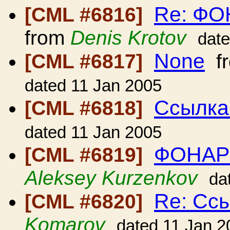
Re: Ф
[CML #6816]
from
Denis Krotov
date
None
[CML #6817]
f
dated 11 Jan 2005
Ссылка
[CML #6818]
dated 11 Jan 2005
ФОНАР
[CML #6819]
Aleksey Kurzenkov
da
Re: Сс
[CML #6820]
Komarov
dated 11 Jan 2