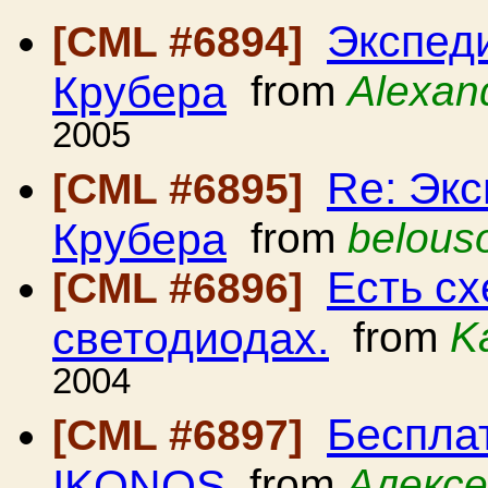
Экспед
[CML #6894]
Крубера
from
Alexan
2005
Re: Эк
[CML #6895]
Крубера
from
belous
Есть с
[CML #6896]
светодиодах.
from
K
2004
Беспла
[CML #6897]
IKONOS
from
Алексе