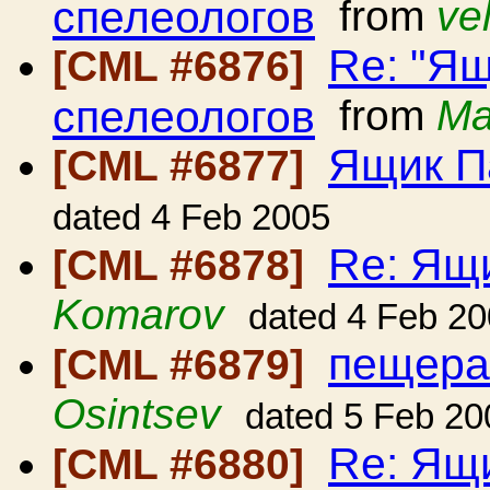
спелеологов
from
ve
Re: "Ящ
[CML #6876]
спелеологов
from
Ma
Ящик П
[CML #6877]
dated 4 Feb 2005
Re: Ящ
[CML #6878]
Komarov
dated 4 Feb 2
пещера
[CML #6879]
Osintsev
dated 5 Feb 20
Re: Ящ
[CML #6880]