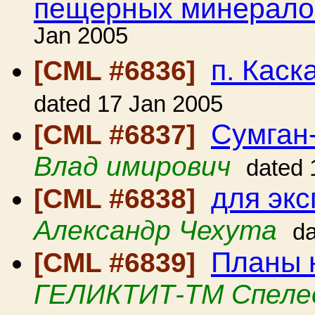
пещерных минерало
Jan 2005
п. Каск
[CML #6836]
dated 17 Jan 2005
Сумган
[CML #6837]
Влад имирович
dated 
для экс
[CML #6838]
Александр Чехута
da
Планы 
[CML #6839]
ГЕЛИКТИТ-ТМ Спеле