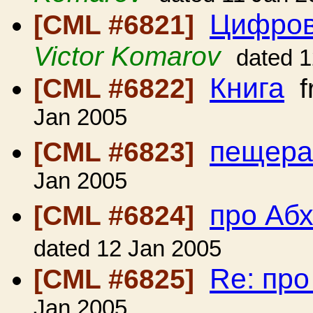
Цифров
[CML #6821]
Victor Komarov
dated 
Книга
[CML #6822]
f
Jan 2005
пещер
[CML #6823]
Jan 2005
про Аб
[CML #6824]
dated 12 Jan 2005
Re: пр
[CML #6825]
Jan 2005