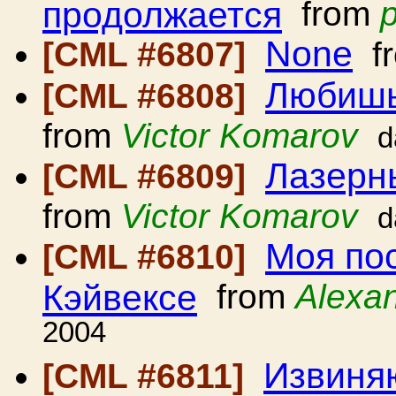
продолжается
from
None
[CML #6807]
f
Любишь
[CML #6808]
from
Victor Komarov
d
Лазерн
[CML #6809]
from
Victor Komarov
d
Моя по
[CML #6810]
Кэйвексе
from
Alexa
2004
Извиняю
[CML #6811]