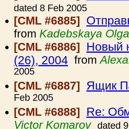
dated 8 Feb 2005
Отправ
[CML #6885]
from
Kadebskaya Olg
Новый н
[CML #6886]
(26), 2004
from
Alexa
2005
Ящик П
[CML #6887]
Feb 2005
Re: Об
[CML #6888]
Victor Komarov
dated 