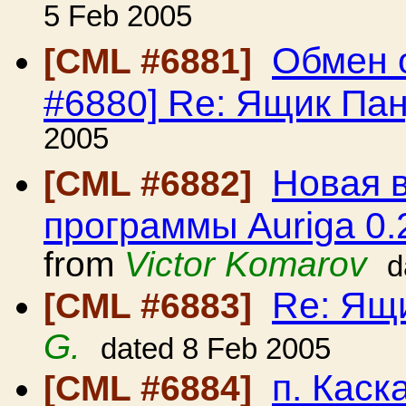
5 Feb 2005
Обмен 
[CML #6881]
#6880] Re: Ящик Па
2005
Новая 
[CML #6882]
программы Auriga 0.
from
Victor Komarov
d
Re: Ящ
[CML #6883]
G.
dated 8 Feb 2005
п. Каск
[CML #6884]