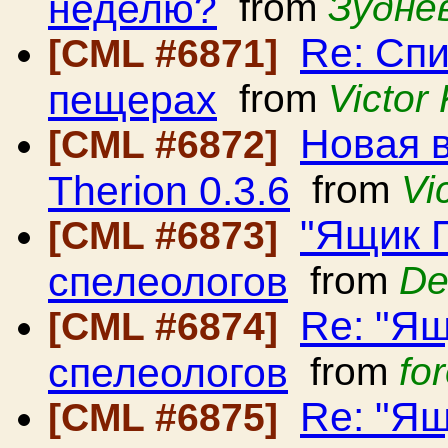
неделю?
from
Зудне
Re: Сп
[CML #6871]
пещерах
from
Victor
Новая 
[CML #6872]
Therion 0.3.6
from
Vi
"Ящик 
[CML #6873]
спелеологов
from
De
Re: "Ящ
[CML #6874]
спелеологов
from
fo
Re: "Ящ
[CML #6875]