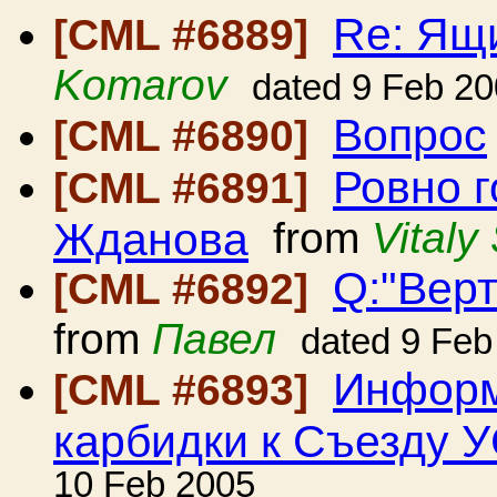
Re: Ящ
[CML #6889]
Komarov
dated 9 Feb 2
Вопрос
[CML #6890]
Ровно г
[CML #6891]
Жданова
from
Vitaly
Q:"Вер
[CML #6892]
from
Павел
dated 9 Feb
Информ
[CML #6893]
карбидки к Съезду 
10 Feb 2005