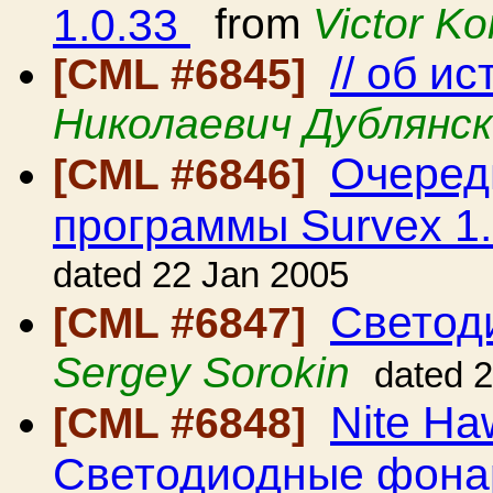
1.0.33
from
Victor K
// об и
[CML #6845]
Николаевич Дублянс
Очеред
[CML #6846]
программы Survex 1
dated 22 Jan 2005
Светод
[CML #6847]
Sergey Sorokin
dated 
Nite Ha
[CML #6848]
Светодиодные фона