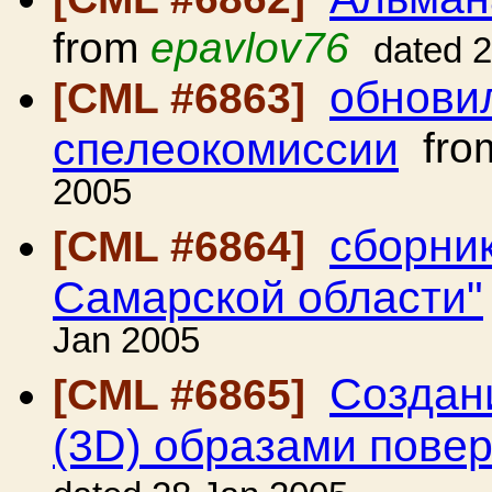
from
epavlov76
dated 
обнови
[CML #6863]
спелеокомиссии
fro
2005
сборник
[CML #6864]
Самарской области"
Jan 2005
Создан
[CML #6865]
(3D) образами пове