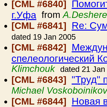
Помоги
[CML #6840]
г.Уфа
from
A.Deshere
Re: Сум
[CML #6841]
dated 19 Jan 2005
Междун
[CML #6842]
спелеологический К
Klimchouk
dated 21 Jan
"Труд" 
[CML #6843]
Michael Voskoboiniko
Новая 
[CML #6844]