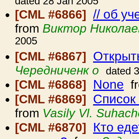
dated 28 Jan 2005
// об у
[CML #6866]
from
Виктор Николае
2005
Открыт
[CML #6867]
Чередниченк о
dated 
None
[CML #6868]
f
Список
[CML #6869]
from
Vasily Vl. Suhac
Кто ед
[CML #6870]