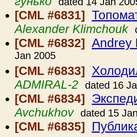
гунько
dated 14 Jan 200
Топома
[CML #6831]
Alexander Klimchouk
Andrey 
[CML #6832]
Jan 2005
Холоди
[CML #6833]
ADMIRAL-2
dated 16 J
Экспед
[CML #6834]
Avchukhov
dated 15 Ja
Публик
[CML #6835]