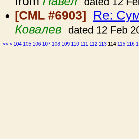
from
Павел
dated 12 Fe
Re: Сум
[CML #6903]
Ковалев
dated 12 Feb 2
<<
<
104
105
106
107
108
109
110
111
112
113
114
115
116
1