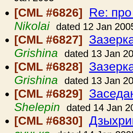
Re: пр
[CML #6826]
Nikolai
dated 12 Jan 200
Зазерк
[CML #6827]
Grishina
dated 13 Jan 2
Зазерк
[CML #6828]
Grishina
dated 13 Jan 2
Заседа
[CML #6829]
Shelepin
dated 14 Jan 2
Дзыхри
[CML #6830]