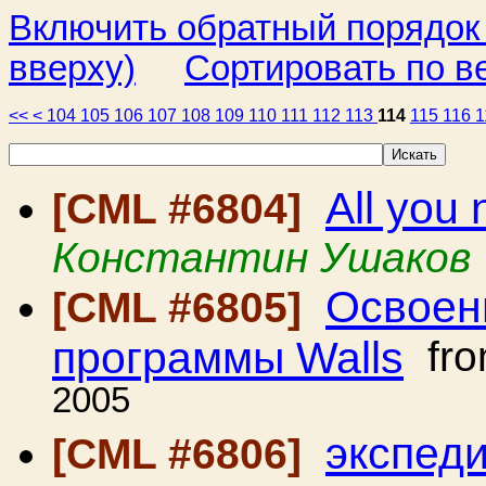
Включить обратный порядок
вверху)
Сортировать по в
<<
<
104
105
106
107
108
109
110
111
112
113
114
115
116
1
All you 
[CML #6804]
Константин Ушаков
Освоен
[CML #6805]
программы Walls
fr
2005
экспед
[CML #6806]