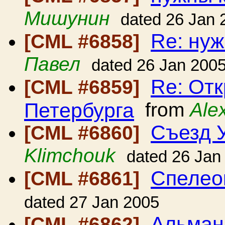
Мишунин
dated 26 Jan 
Re: ну
[CML #6858]
Павел
dated 26 Jan 200
Re: От
[CML #6859]
Петербурга
from
Ale
Съезд 
[CML #6860]
Klimchouk
dated 26 Jan
Спелео
[CML #6861]
dated 27 Jan 2005
Альман
[CML #6862]