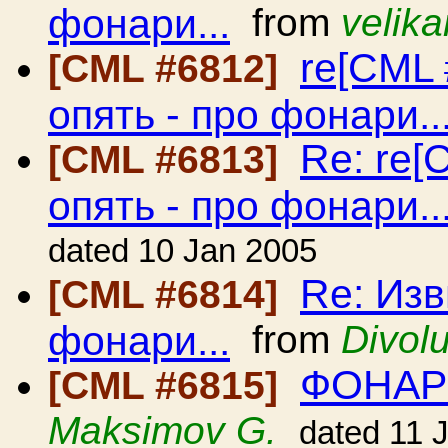
фонари...
from
velika
re[CML 
[CML #6812]
опять - про фонари..
Re: re[
[CML #6813]
опять - про фонари..
dated 10 Jan 2005
Re: Изв
[CML #6814]
фонари...
from
Divol
ФОНАР
[CML #6815]
Maksimov G.
dated 11 