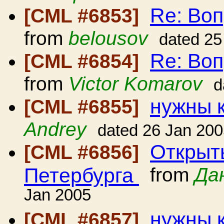
Re: Воп
[CML #6853]
from
belousov
dated 25
Re: Воп
[CML #6854]
from
Victor Komarov
d
нужны 
[CML #6855]
Andrey
dated 26 Jan 20
Открыт
[CML #6856]
Петербурга
from
Да
Jan 2005
нужны 
[CML #6857]