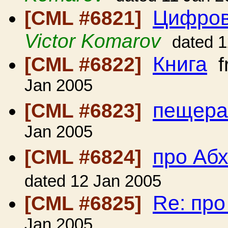
Цифров
[CML #6821]
Victor Komarov
dated 
Книга
[CML #6822]
f
Jan 2005
пещер
[CML #6823]
Jan 2005
про Аб
[CML #6824]
dated 12 Jan 2005
Re: пр
[CML #6825]
Jan 2005