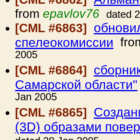
from
epavlov76
dated 
обнови
[CML #6863]
спелеокомиссии
fro
2005
сборник
[CML #6864]
Самарской области"
Jan 2005
Создан
[CML #6865]
(3D) образами пове