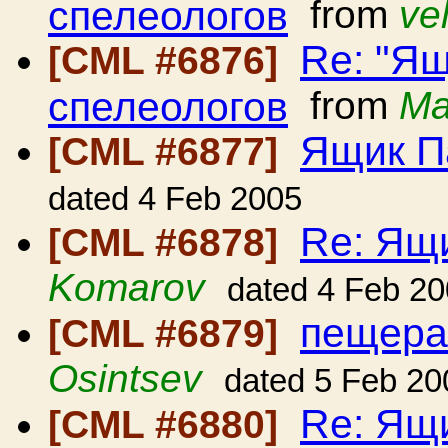
спелеологов
from
ve
Re: "Ящ
[CML #6876]
спелеологов
from
Ma
Ящик П
[CML #6877]
dated 4 Feb 2005
Re: Ящ
[CML #6878]
Komarov
dated 4 Feb 2
пещера
[CML #6879]
Osintsev
dated 5 Feb 20
Re: Ящ
[CML #6880]