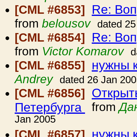
Re: Воп
[CML #6853]
from
belousov
dated 25
Re: Воп
[CML #6854]
from
Victor Komarov
d
нужны 
[CML #6855]
Andrey
dated 26 Jan 20
Открыт
[CML #6856]
Петербурга
from
Да
Jan 2005
нужны 
[CML #6857]