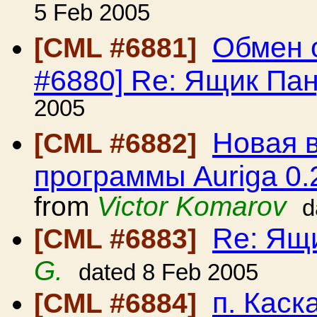
5 Feb 2005
Обмен 
[CML #6881]
#6880] Re: Ящик Па
2005
Новая 
[CML #6882]
программы Auriga 0.
from
Victor Komarov
d
Re: Ящ
[CML #6883]
G.
dated 8 Feb 2005
п. Каск
[CML #6884]