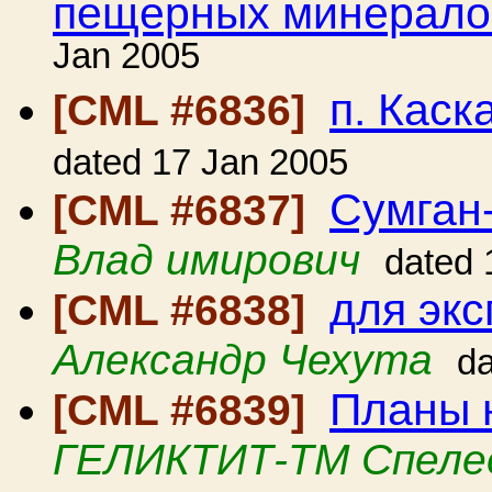
пещерных минерало
Jan 2005
п. Каск
[CML #6836]
dated 17 Jan 2005
Сумган
[CML #6837]
Влад имирович
dated 
для экс
[CML #6838]
Александр Чехута
da
Планы 
[CML #6839]
ГЕЛИКТИТ-ТМ Спеле