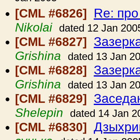
Re: пр
[CML #6826]
Nikolai
dated 12 Jan 200
Зазерк
[CML #6827]
Grishina
dated 13 Jan 2
Зазерк
[CML #6828]
Grishina
dated 13 Jan 2
Заседа
[CML #6829]
Shelepin
dated 14 Jan 2
Дзыхри
[CML #6830]