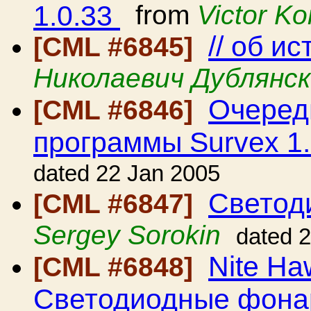
1.0.33
from
Victor K
// об и
[CML #6845]
Николаевич Дублянс
Очеред
[CML #6846]
программы Survex 1
dated 22 Jan 2005
Светод
[CML #6847]
Sergey Sorokin
dated 
Nite Ha
[CML #6848]
Светодиодные фона