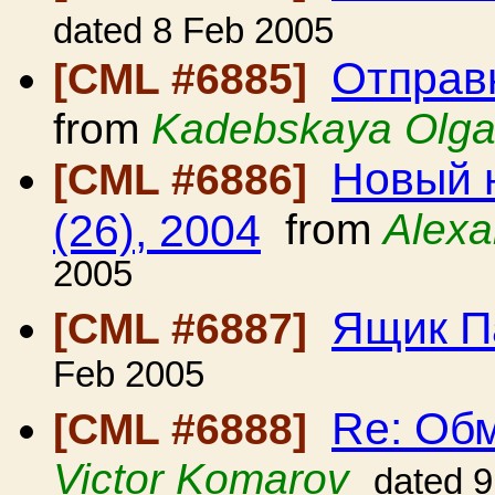
dated 8 Feb 2005
Отправ
[CML #6885]
from
Kadebskaya Olg
Новый н
[CML #6886]
(26), 2004
from
Alexa
2005
Ящик П
[CML #6887]
Feb 2005
Re: Об
[CML #6888]
Victor Komarov
dated 