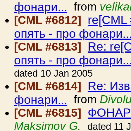
фонари...
from
velika
re[CML 
[CML #6812]
опять - про фонари..
Re: re[
[CML #6813]
опять - про фонари..
dated 10 Jan 2005
Re: Изв
[CML #6814]
фонари...
from
Divol
ФОНАР
[CML #6815]
Maksimov G.
dated 11 