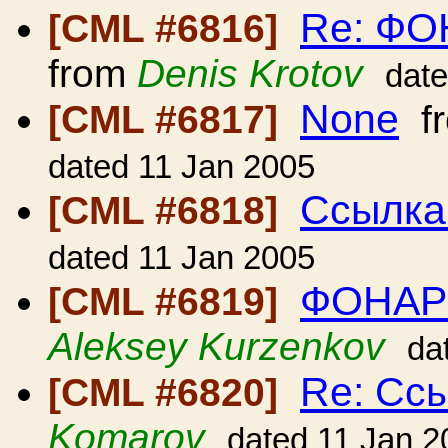
Re: Ф
[CML #6816]
from
Denis Krotov
date
None
[CML #6817]
f
dated 11 Jan 2005
Ссылка
[CML #6818]
dated 11 Jan 2005
ФОНАР
[CML #6819]
Aleksey Kurzenkov
da
Re: Сс
[CML #6820]
Komarov
dated 11 Jan 2