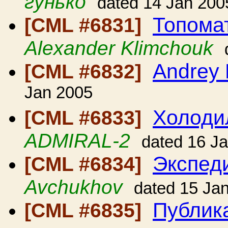
гунько
dated 14 Jan 200
Топома
[CML #6831]
Alexander Klimchouk
Andrey 
[CML #6832]
Jan 2005
Холоди
[CML #6833]
ADMIRAL-2
dated 16 J
Экспед
[CML #6834]
Avchukhov
dated 15 Ja
Публик
[CML #6835]