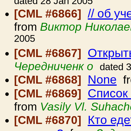
dated 28 Jan 2005
// об у
[CML #6866]
from
Виктор Николае
2005
Открыт
[CML #6867]
Чередниченк о
dated 
None
[CML #6868]
f
Список
[CML #6869]
from
Vasily Vl. Suhac
Кто ед
[CML #6870]