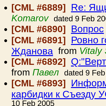
Re: Ящ
[CML #6889]
Komarov
dated 9 Feb 2
Вопрос
[CML #6890]
Ровно г
[CML #6891]
Жданова
from
Vitaly
Q:"Вер
[CML #6892]
from
Павел
dated 9 Feb
Информ
[CML #6893]
карбидки к Съезду 
10 Feb 2005