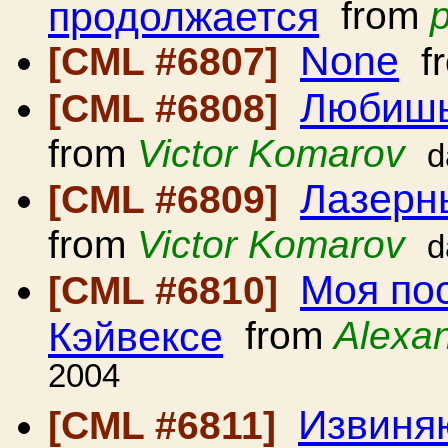
продолжается
from
None
[CML #6807]
f
Любишь
[CML #6808]
from
Victor Komarov
d
Лазерн
[CML #6809]
from
Victor Komarov
d
Моя по
[CML #6810]
Кэйвексе
from
Alexa
2004
Извиняю
[CML #6811]