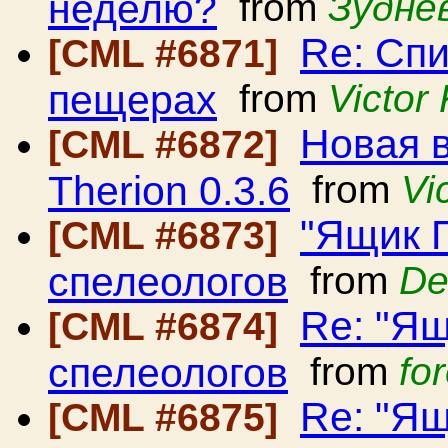
неделю?
from
Зудне
Re: Сп
[CML #6871]
пещерах
from
Victor
Новая 
[CML #6872]
Therion 0.3.6
from
Vi
"Ящик 
[CML #6873]
спелеологов
from
De
Re: "Ящ
[CML #6874]
спелеологов
from
fo
Re: "Ящ
[CML #6875]