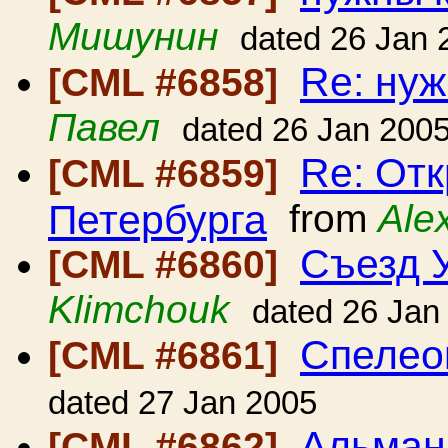
Мишунин
dated 26 Jan 
Re: ну
[CML #6858]
Павел
dated 26 Jan 200
Re: От
[CML #6859]
Петербурга
from
Ale
Съезд 
[CML #6860]
Klimchouk
dated 26 Jan
Спелео
[CML #6861]
dated 27 Jan 2005
Альман
[CML #6862]