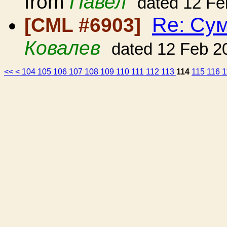
from
Павел
dated 12 Fe
Re: Сум
[CML #6903]
Ковалев
dated 12 Feb 2
<<
<
104
105
106
107
108
109
110
111
112
113
114
115
116
1