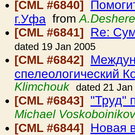
Помоги
[CML #6840]
г.Уфа
from
A.Deshere
Re: Сум
[CML #6841]
dated 19 Jan 2005
Междун
[CML #6842]
спелеологический К
Klimchouk
dated 21 Jan
"Труд" 
[CML #6843]
Michael Voskoboiniko
Новая 
[CML #6844]