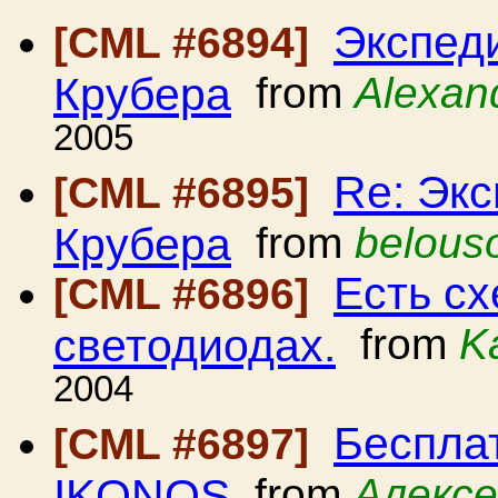
Экспед
[CML #6894]
Крубера
from
Alexan
2005
Re: Эк
[CML #6895]
Крубера
from
belous
Есть с
[CML #6896]
светодиодах.
from
K
2004
Беспла
[CML #6897]
IKONOS
from
Алексе