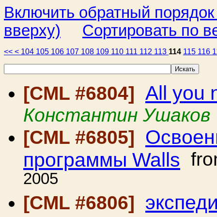
Включить обратный порядок
вверху)
Сортировать по в
<<
<
104
105
106
107
108
109
110
111
112
113
114
115
116
1
All you 
[CML #6804]
Константин Ушаков
Освоен
[CML #6805]
программы Walls
fr
2005
экспед
[CML #6806]