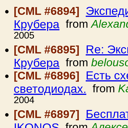
Экспед
[CML #6894]
Крубера
from
Alexan
2005
Re: Эк
[CML #6895]
Крубера
from
belous
Есть с
[CML #6896]
светодиодах.
from
K
2004
Беспла
[CML #6897]
IKONOS
from
Алексе