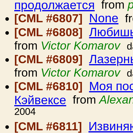
продолжается
from
None
[CML #6807]
f
Любишь
[CML #6808]
from
Victor Komarov
d
Лазерн
[CML #6809]
from
Victor Komarov
d
Моя по
[CML #6810]
Кэйвексе
from
Alexa
2004
Извиняю
[CML #6811]