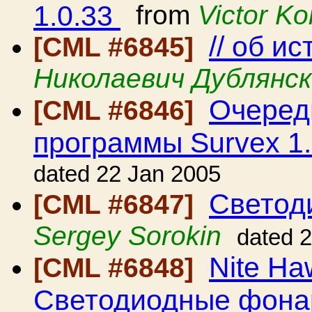
1.0.33
from
Victor K
// об и
[CML #6845]
Николаевич Дублянс
Очеред
[CML #6846]
программы Survex 1
dated 22 Jan 2005
Светод
[CML #6847]
Sergey Sorokin
dated 
Nite Ha
[CML #6848]
Светодиодные фона