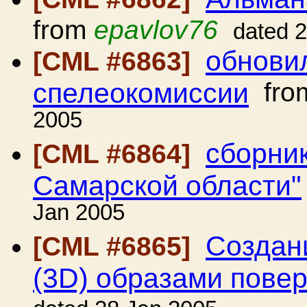
from
epavlov76
dated 
обнови
[CML #6863]
спелеокомиссии
fro
2005
сборник
[CML #6864]
Самарской области"
Jan 2005
Создан
[CML #6865]
(3D) образами пове