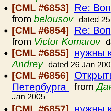
Re: Воп
[CML #6853]
from
belousov
dated 25
Re: Воп
[CML #6854]
from
Victor Komarov
d
нужны 
[CML #6855]
Andrey
dated 26 Jan 20
Открыт
[CML #6856]
Петербурга
from
Да
Jan 2005
нужны 
[CML #6857]