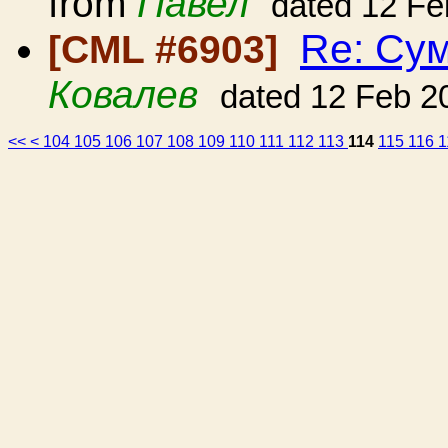
from
Павел
dated 12 Fe
Re: Сум
[CML #6903]
Ковалев
dated 12 Feb 2
<<
<
104
105
106
107
108
109
110
111
112
113
114
115
116
1