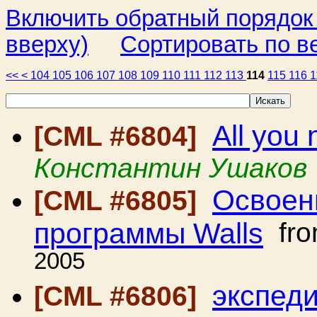
Включить обратный порядок
вверху)
Сортировать по в
<<
<
104
105
106
107
108
109
110
111
112
113
114
115
116
1
All you 
[CML #6804]
Константин Ушаков
Освоен
[CML #6805]
программы Walls
fr
2005
экспед
[CML #6806]