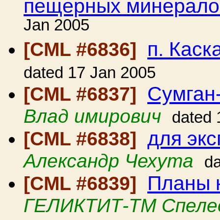
пещерных минерало
Jan 2005
п. Каск
[CML #6836]
dated 17 Jan 2005
Сумган
[CML #6837]
Влад имирович
dated 
для экс
[CML #6838]
Александр Чехута
da
Планы 
[CML #6839]
ГЕЛИКТИТ-ТМ Спеле