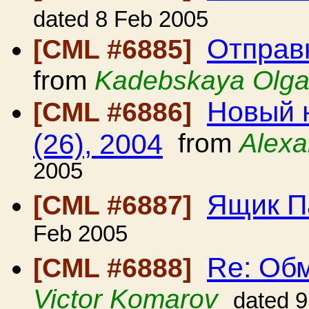
dated 8 Feb 2005
Отправ
[CML #6885]
from
Kadebskaya Olg
Новый н
[CML #6886]
(26), 2004
from
Alexa
2005
Ящик П
[CML #6887]
Feb 2005
Re: Об
[CML #6888]
Victor Komarov
dated 