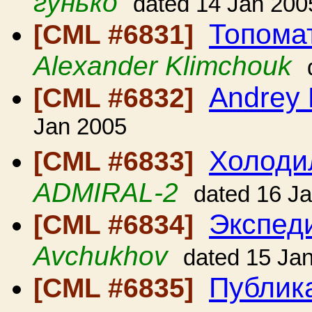
гунько
dated 14 Jan 200
Топома
[CML #6831]
Alexander Klimchouk
Andrey 
[CML #6832]
Jan 2005
Холоди
[CML #6833]
ADMIRAL-2
dated 16 J
Экспед
[CML #6834]
Avchukhov
dated 15 Ja
Публик
[CML #6835]