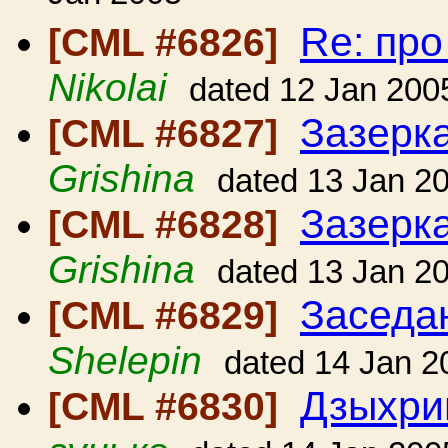
Re: пр
[CML #6826]
Nikolai
dated 12 Jan 200
Зазерк
[CML #6827]
Grishina
dated 13 Jan 2
Зазерк
[CML #6828]
Grishina
dated 13 Jan 2
Заседа
[CML #6829]
Shelepin
dated 14 Jan 2
Дзыхри
[CML #6830]