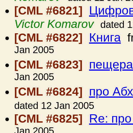
Цифров
[CML #6821]
Victor Komarov
dated 
Книга
[CML #6822]
f
Jan 2005
пещер
[CML #6823]
Jan 2005
про Аб
[CML #6824]
dated 12 Jan 2005
Re: пр
[CML #6825]
Jan 2005