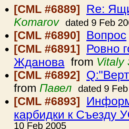
Re: Ящ
[CML #6889]
Komarov
dated 9 Feb 2
Вопрос
[CML #6890]
Ровно г
[CML #6891]
Жданова
from
Vitaly
Q:"Вер
[CML #6892]
from
Павел
dated 9 Feb
Информ
[CML #6893]
карбидки к Съезду 
10 Feb 2005