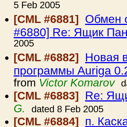
5 Feb 2005
Обмен 
[CML #6881]
#6880] Re: Ящик Па
2005
Новая 
[CML #6882]
программы Auriga 0.
from
Victor Komarov
d
Re: Ящ
[CML #6883]
G.
dated 8 Feb 2005
п. Каск
[CML #6884]