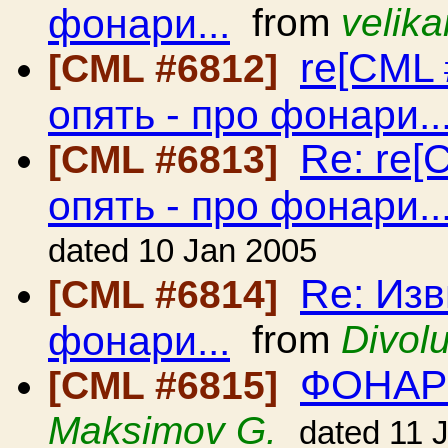
фонари...
from
velika
re[CML 
[CML #6812]
опять - про фонари..
Re: re[
[CML #6813]
опять - про фонари..
dated 10 Jan 2005
Re: Изв
[CML #6814]
фонари...
from
Divol
ФОНАР
[CML #6815]
Maksimov G.
dated 11 