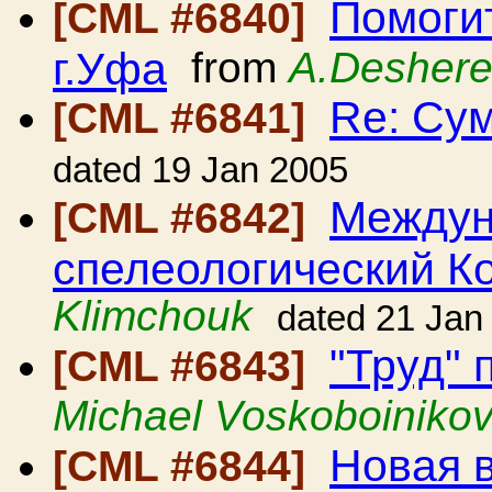
Помоги
[CML #6840]
г.Уфа
from
A.Deshere
Re: Сум
[CML #6841]
dated 19 Jan 2005
Междун
[CML #6842]
спелеологический К
Klimchouk
dated 21 Jan
"Труд" 
[CML #6843]
Michael Voskoboiniko
Новая 
[CML #6844]