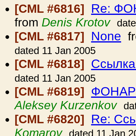
Re: Ф
[CML #6816]
from
Denis Krotov
date
None
[CML #6817]
f
dated 11 Jan 2005
Ссылка
[CML #6818]
dated 11 Jan 2005
ФОНАР
[CML #6819]
Aleksey Kurzenkov
da
Re: Сс
[CML #6820]
Komarov
dated 11 Jan 2