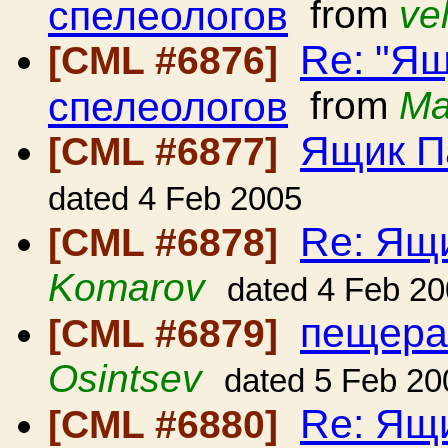
спелеологов
from
ve
Re: "Ящ
[CML #6876]
спелеологов
from
Ma
Ящик П
[CML #6877]
dated 4 Feb 2005
Re: Ящ
[CML #6878]
Komarov
dated 4 Feb 2
пещера
[CML #6879]
Osintsev
dated 5 Feb 20
Re: Ящ
[CML #6880]