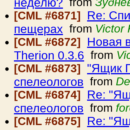
неделю?
from
Зудне
Re: Сп
[CML #6871]
пещерах
from
Victor
Новая 
[CML #6872]
Therion 0.3.6
from
Vi
"Ящик 
[CML #6873]
спелеологов
from
De
Re: "Ящ
[CML #6874]
спелеологов
from
fo
Re: "Ящ
[CML #6875]