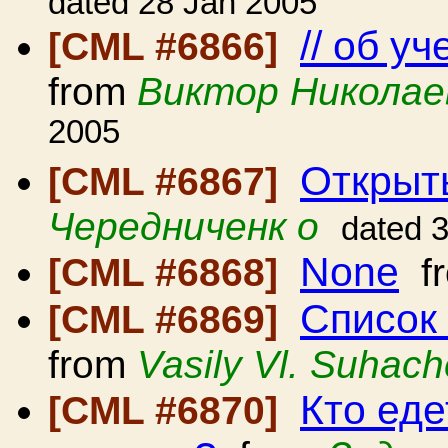
dated 28 Jan 2005
// об у
[CML #6866]
from
Виктор Николае
2005
Открыт
[CML #6867]
Чередниченк о
dated 
None
[CML #6868]
f
Список
[CML #6869]
from
Vasily Vl. Suhac
Кто ед
[CML #6870]