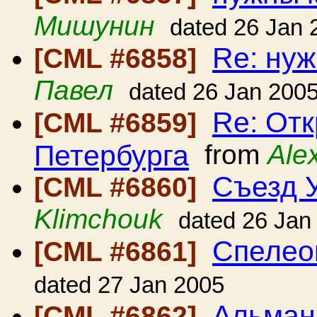
Мишунин
dated 26 Jan 
Re: ну
[CML #6858]
Павел
dated 26 Jan 200
Re: От
[CML #6859]
Петербурга
from
Ale
Съезд 
[CML #6860]
Klimchouk
dated 26 Jan
Спелео
[CML #6861]
dated 27 Jan 2005
Альман
[CML #6862]