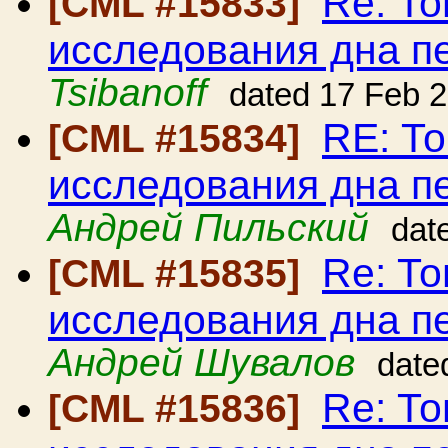
Re: То
[CML #15833]
исследования дна 
Tsibanoff
dated 17 Feb 
RE: Т
[CML #15834]
исследования дна 
Андрей Пильский
dat
Re: То
[CML #15835]
исследования дна 
Андрей Шувалов
date
Re: То
[CML #15836]