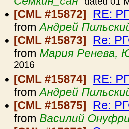
Сёмкин_сан
dated 01 
RE: Р
[CML #15872]
from
Андрей Пильски
Re: Р
[CML #15873]
from
Мария Ренева, 
2016
RE: Р
[CML #15874]
from
Андрей Пильски
Re: Р
[CML #15875]
from
Василий Онуфри