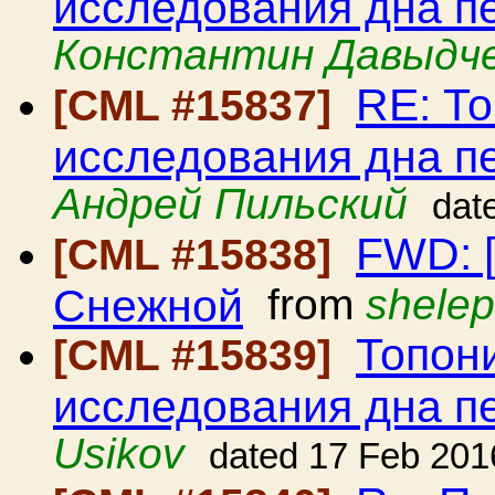
исследования дна 
Константин Давыдч
RE: Т
[CML #15837]
исследования дна 
Андрей Пильский
dat
FWD: [
[CML #15838]
Снежной
from
shelep
Топон
[CML #15839]
исследования дна 
Usikov
dated 17 Feb 201