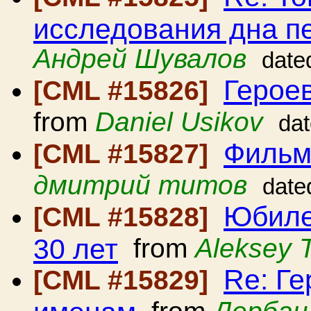
исследования дна 
Андрей Шувалов
date
Героев
[CML #15826]
from
Daniel Usikov
da
Фильм
[CML #15827]
дмитрий титов
date
Юбиле
[CML #15828]
30 лет
from
Aleksey T
Re: Ге
[CML #15829]