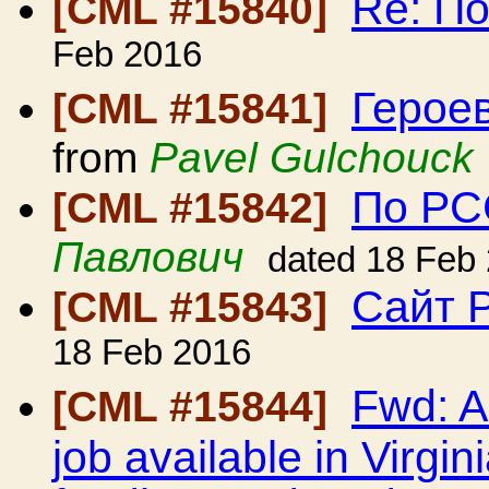
Re: По
[CML #15840]
Feb 2016
Героев
[CML #15841]
from
Pavel Gulchouck
По РСС
[CML #15842]
Павлович
dated 18 Feb
Сайт 
[CML #15843]
18 Feb 2016
Fwd: 
[CML #15844]
job available in Virgin