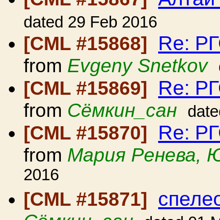
dated 29 Feb 2016
Re: Р
[CML #15868]
from
Evgeny Snetkov
Re: Р
[CML #15869]
from
Сёмкин_сан
date
Re: Р
[CML #15870]
from
Мария Ренева, 
2016
спеле
[CML #15871]