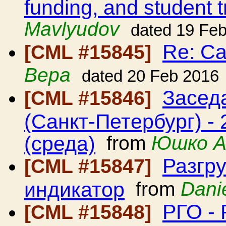
funding, and student t
Mavlyudov
dated 19 Fe
Re: С
[CML #15845]
Вера
dated 20 Feb 2016
Засед
[CML #15846]
(Санкт-Петербург) -
(среда)
from
Юшко А
Разгр
[CML #15847]
индикатор
from
Dani
РГО -
[CML #15848]