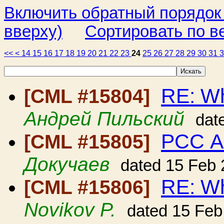
Включить обратный порядок
вверху)
Сортировать по в
<<
<
14
15
16
17
18
19
20
21
22
23
24
25
26
27
28
29
30
31
RE: Wh
[CML #15804]
Андрей Пильский
dat
РСС А
[CML #15805]
Докучаев
dated 15 Feb
RE: Wh
[CML #15806]
Novikov P.
dated 15 Feb