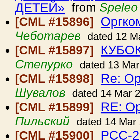
ДЕТЕЙ»
from
Speleo
Оргко
[CML #15896]
Чеботарев
dated 12 M
КУБОК
[CML #15897]
Степурко
dated 13 Mar
Re: О
[CML #15898]
Шувалов
dated 14 Mar 
RE: О
[CML #15899]
Пильский
dated 14 Mar
РСС-2
[CML #15900]