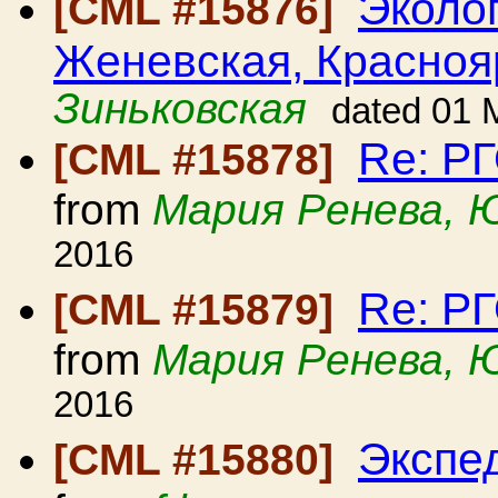
Эколо
[CML #15876]
Женевская, Красноя
Зиньковская
dated 01 
Re: Р
[CML #15878]
from
Мария Ренева, 
2016
Re: Р
[CML #15879]
from
Мария Ренева, 
2016
Экспе
[CML #15880]