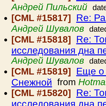
Андрей Пильский
dat
Re: Р
[CML #15817]
Андрей Шувалов
date
Re: То
[CML #15818]
исследования дна 
Андрей Шувалов
date
Еще о
[CML #15819]
Снежной
from
Hotmai
Re: То
[CML #15820]
исследования дна 