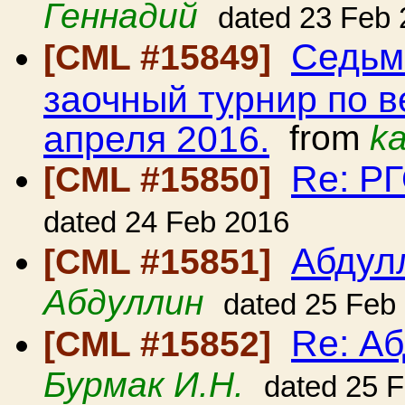
Геннадий
dated 23 Feb
Седьм
[CML #15849]
заочный турнир по в
апреля 2016.
from
k
Re: Р
[CML #15850]
dated 24 Feb 2016
Абдул
[CML #15851]
Абдуллин
dated 25 Feb
Re: А
[CML #15852]
Бурмак И.Н.
dated 25 