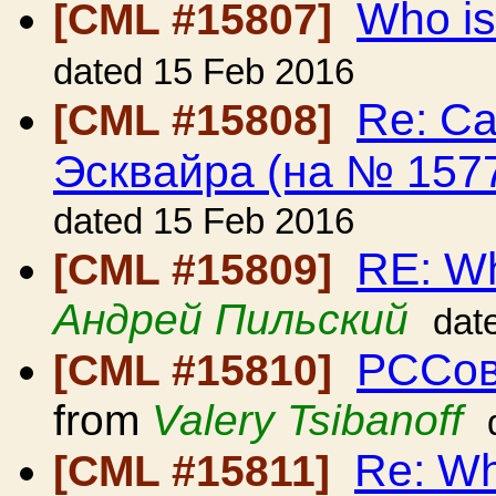
Who is
[CML #15807]
dated 15 Feb 2016
Re: С
[CML #15808]
Эсквайра (на № 157
dated 15 Feb 2016
RE: Wh
[CML #15809]
Андрей Пильский
dat
РССов
[CML #15810]
from
Valery Tsibanoff
Re: Wh
[CML #15811]