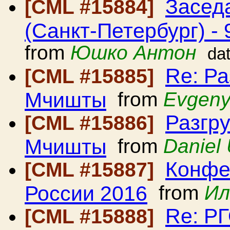
Засед
[CML #15884]
(Санкт-Петербург) - 
from
Юшко Антон
da
Re: Ра
[CML #15885]
Мчишты
from
Evgeny
Разгру
[CML #15886]
Мчишты
from
Daniel
Конфе
[CML #15887]
России 2016
from
Ил
Re: Р
[CML #15888]