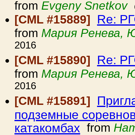
from
Evgeny Snetkov
Re: Р
[CML #15889]
from
Мария Ренева, 
2016
Re: Р
[CML #15890]
from
Мария Ренева, 
2016
Пригл
[CML #15891]
подземные соревнов
катакомбах
from
Нат