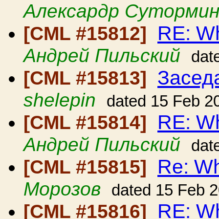
Алексардр Суторми
RE: Wh
[CML #15812]
Андрей Пильский
dat
Засед
[CML #15813]
shelepin
dated 15 Feb 2
RE: Wh
[CML #15814]
Андрей Пильский
dat
Re: Wh
[CML #15815]
Морозов
dated 15 Feb 
RE: Wh
[CML #15816]