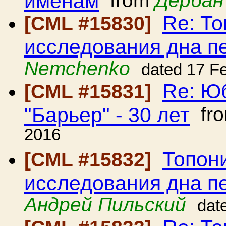
именам
from
Дербан
Re: То
[CML #15830]
исследования дна 
Nemchenko
dated 17 F
Re: Ю
[CML #15831]
"Барьер" - 30 лет
fr
2016
Топон
[CML #15832]
исследования дна 
Андрей Пильский
dat