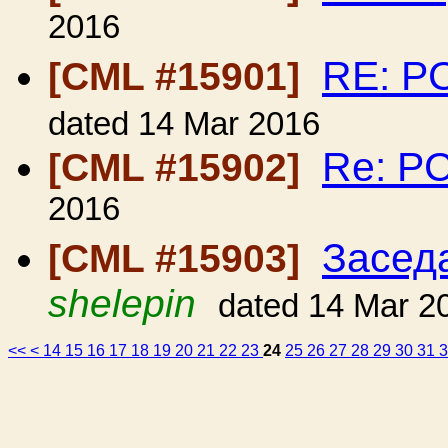
2016
RE: Р
[CML #15901]
dated 14 Mar 2016
Re: Р
[CML #15902]
2016
Засед
[CML #15903]
shelepin
dated 14 Mar 2
<<
<
14
15
16
17
18
19
20
21
22
23
24
25
26
27
28
29
30
31