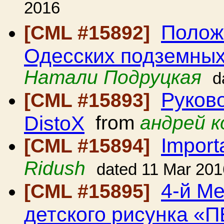
2016
Полож
[CML #15892]
Одесских подземных
Натали Подруцкая
d
Руков
[CML #15893]
DistoX
from
андрей к
Import
[CML #15894]
Ridush
dated 11 Mar 201
4-й М
[CML #15895]
детского рисунка 