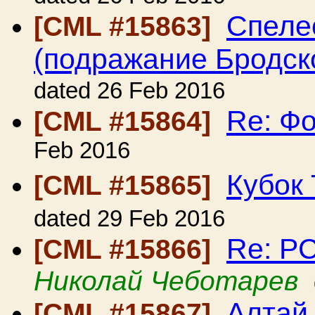
Спеле
[CML #15863]
(подражание Бродск
dated 26 Feb 2016
Re: Ф
[CML #15864]
Feb 2016
Кубок 
[CML #15865]
dated 29 Feb 2016
Re: Р
[CML #15866]
Николай Чеботарев
Алтай
[CML #15867]