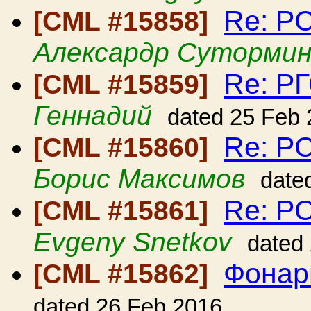
Re: Р
[CML #15858]
Алексардр Суторми
Re: Р
[CML #15859]
Геннадий
dated 25 Feb
Re: Р
[CML #15860]
Борис Максимов
date
Re: Р
[CML #15861]
Evgeny Snetkov
dated
Фонар
[CML #15862]
dated 26 Feb 2016