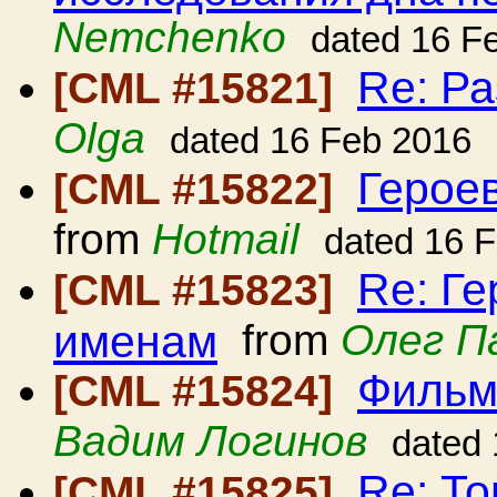
Nemchenko
dated 16 F
Re: Р
[CML #15821]
Olga
dated 16 Feb 2016
Героев
[CML #15822]
from
Hotmail
dated 16 
Re: Ге
[CML #15823]
именам
from
Олег П
Фильм
[CML #15824]
Вадим Логинов
dated
Re: То
[CML #15825]