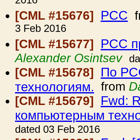
2016
РСС
[CML #15676]
f
3 Feb 2016
РСС п
[CML #15677]
Alexander Osintsev
da
По РС
[CML #15678]
технологиям.
from
D
Fwd: R
[CML #15679]
компьютерным техно
dated 03 Feb 2016