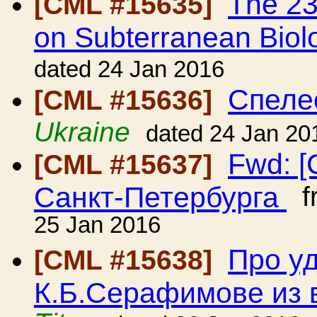
The 23
[CML #15635]
on Subterranean Biol
dated 24 Jan 2016
Спеле
[CML #15636]
Ukraine
dated 24 Jan 20
Fwd: 
[CML #15637]
Санкт-Петербурга
f
25 Jan 2016
Про уд
[CML #15638]
К.Б.Серафимове из 