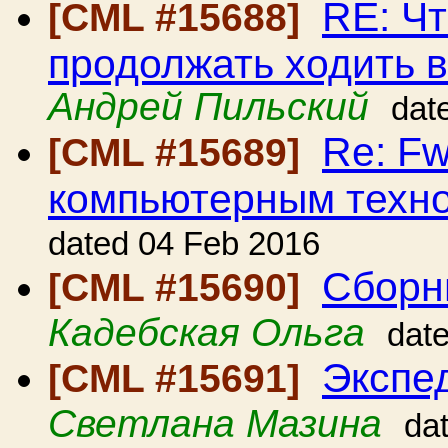
RE: Чт
[CML #15688]
продолжать ходить 
Андрей Пильский
dat
Re: Fw
[CML #15689]
компьютерным техно
dated 04 Feb 2016
Сборн
[CML #15690]
Кадебская Ольга
dat
Экспе
[CML #15691]
Светлана Мазина
da