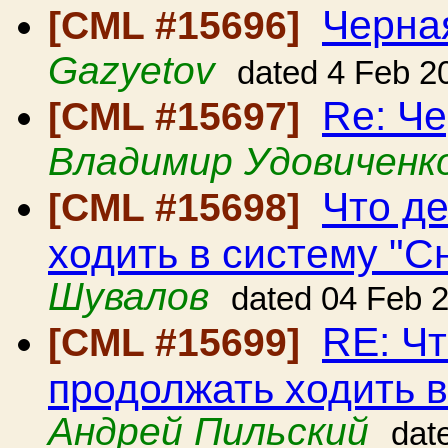
Черна
[CML #15696]
Gazyetov
dated 4 Feb 2
Re: Ч
[CML #15697]
Владимир Удовиченк
Что де
[CML #15698]
ходить в систему "С
Шувалов
dated 04 Feb 
RE: Чт
[CML #15699]
продолжать ходить 
Андрей Пильский
dat