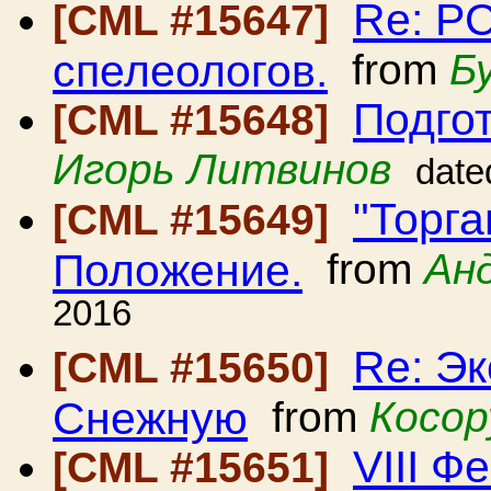
Re: Р
[CML #15647]
спелеологов.
from
Б
Подго
[CML #15648]
Игорь Литвинов
date
"Торга
[CML #15649]
Положение.
from
Ан
2016
Re: Э
[CML #15650]
Снежную
from
Косор
VIII Ф
[CML #15651]