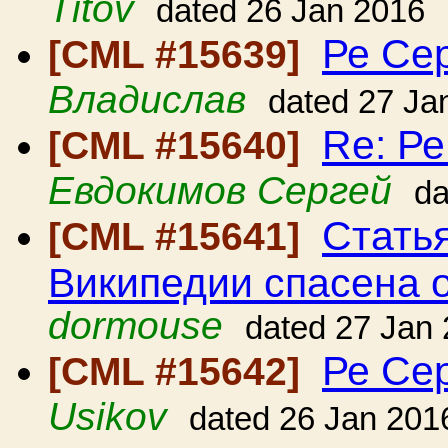
Titov
dated 26 Jan 2016
Ре Се
[CML #15639]
Владислав
dated 27 Ja
Re: Р
[CML #15640]
Евдокимов Сергей
da
Стать
[CML #15641]
Википедии спасена о
dormouse
dated 27 Jan
Ре Се
[CML #15642]
Usikov
dated 26 Jan 201