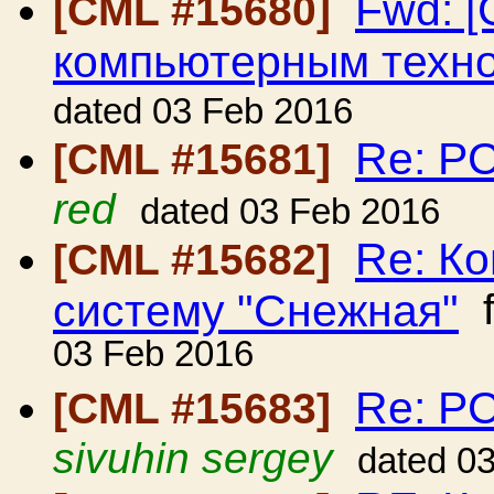
Fwd: 
[CML #15680]
компьютерным техно
dated 03 Feb 2016
Re: Р
[CML #15681]
red
dated 03 Feb 2016
Re: Ко
[CML #15682]
систему "Снежная"
f
03 Feb 2016
Re: Р
[CML #15683]
sivuhin sergey
dated 0