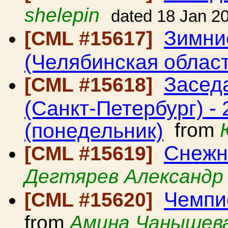
shelepin
dated 18 Jan 2
Зимни
[CML #15617]
(Челябинская област
Засед
[CML #15618]
(Санкт-Петербург) - 
(понедельник)
from
Снежн
[CML #15619]
Дегтярев Александр
Чемпи
[CML #15620]
from
Амина Чанышев