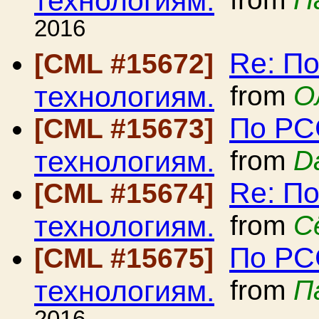
2016
Re: П
[CML #15672]
технологиям.
from
О
По РС
[CML #15673]
технологиям.
from
D
Re: П
[CML #15674]
технологиям.
from
С
По РС
[CML #15675]
технологиям.
from
П