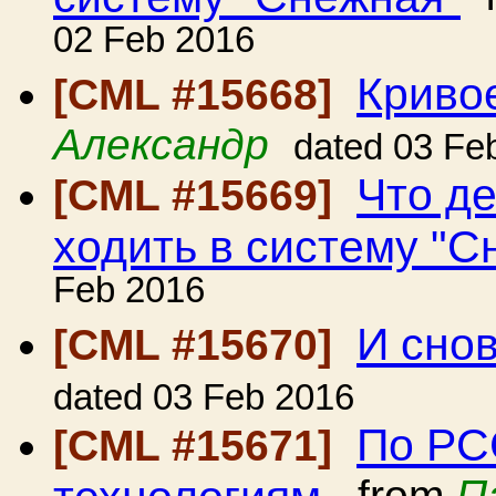
02 Feb 2016
Криво
[CML #15668]
Александр
dated 03 Fe
Что де
[CML #15669]
ходить в систему "С
Feb 2016
И сно
[CML #15670]
dated 03 Feb 2016
По РС
[CML #15671]
технологиям.
from
П