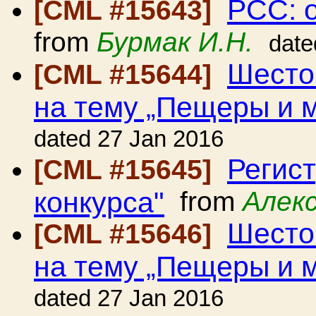
РСС: 
[CML #15643]
from
Бурмак И.Н.
date
Шесто
[CML #15644]
на тему „Пещеры и 
dated 27 Jan 2016
Регис
[CML #15645]
конкурса"
from
Алек
Шесто
[CML #15646]
на тему „Пещеры и 
dated 27 Jan 2016