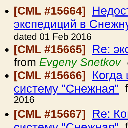
Недос
[CML #15664]
экспедиций в Снежн
dated 01 Feb 2016
Re: э
[CML #15665]
from
Evgeny Snetkov
Когда 
[CML #15666]
систему "Снежная"
f
2016
Re: Ко
[CML #15667]
систему "Снежная"
f