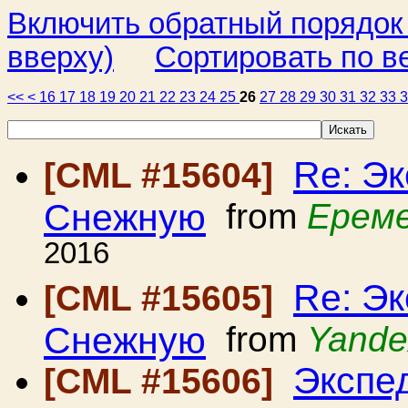
Включить обратный порядок
вверху)
Сортировать по в
<<
<
16
17
18
19
20
21
22
23
24
25
26
27
28
29
30
31
32
33
Re: Э
[CML #15604]
Снежную
from
Ереме
2016
Re: Э
[CML #15605]
Снежную
from
Yande
Экспе
[CML #15606]