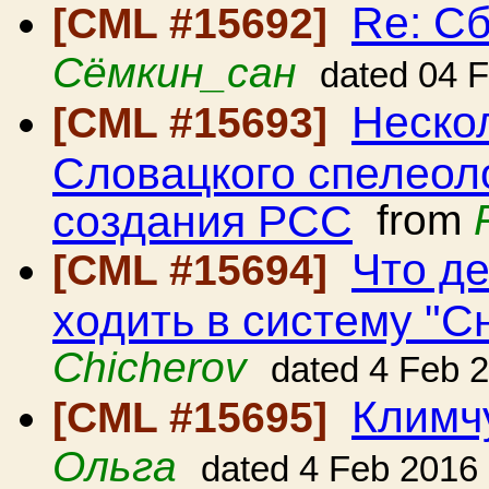
Re: С
[CML #15692]
Сёмкин_сан
dated 04 
Неско
[CML #15693]
Словацкого спелеол
создания РСС
from
Что де
[CML #15694]
ходить в систему "С
Chicherov
dated 4 Feb 
Климчу
[CML #15695]
Ольга
dated 4 Feb 2016