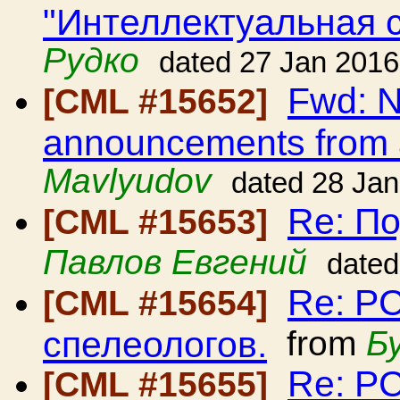
"Интеллектуальная 
Рудко
dated 27 Jan 2016
Fwd: N
[CML #15652]
announcements from 
Mavlyudov
dated 28 Ja
Re: По
[CML #15653]
Павлов Евгений
dated
Re: Р
[CML #15654]
спелеологов.
from
Б
Re: Р
[CML #15655]