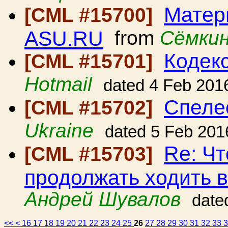
Матер
[CML #15700]
ASU.RU
from
Сёмкин
Кодек
[CML #15701]
Hotmail
dated 4 Feb 201
Спеле
[CML #15702]
Ukraine
dated 5 Feb 201
Re: Чт
[CML #15703]
продолжать ходить 
Андрей Шувалов
date
<<
<
16
17
18
19
20
21
22
23
24
25
26
27
28
29
30
31
32
33