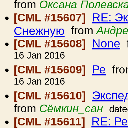
from
Оксана Полевск
RE: Э
[CML #15607]
Снежную
from
Андре
None
[CML #15608]
16 Jan 2016
Ре
[CML #15609]
fr
16 Jan 2016
Экспе
[CML #15610]
from
Сёмкин_сан
date
RE: Ре
[CML #15611]