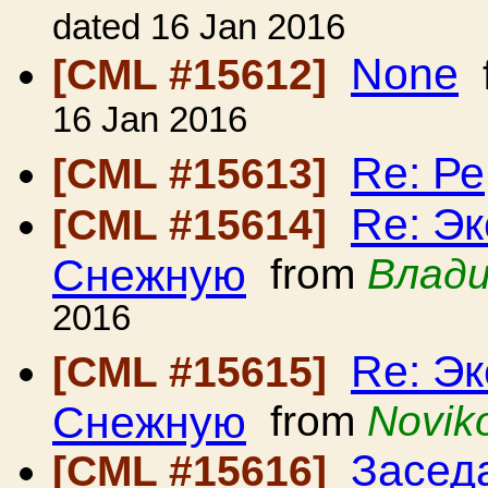
dated 16 Jan 2016
None
[CML #15612]
16 Jan 2016
Re: Ре
[CML #15613]
Re: Э
[CML #15614]
Снежную
from
Влади
2016
Re: Э
[CML #15615]
Снежную
from
Noviko
Засед
[CML #15616]