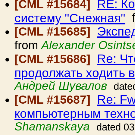
RE: Ко
[CML #15684]
систему "Снежная"
f
Экспе
[CML #15685]
from
Alexander Osints
Re: Чт
[CML #15686]
продолжать ходить 
Андрей Шувалов
date
Re: Fw
[CML #15687]
компьютерным техно
Shamanskaya
dated 03