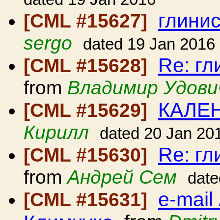
глини
[CML #15627]
sergo
dated 19 Jan 2016
Re: г
[CML #15628]
from
Владимир Удови
КАЛЕН
[CML #15629]
Кирилл
dated 20 Jan 20
Re: г
[CML #15630]
from
Андрей Сем
date
e-mai
[CML #15631]